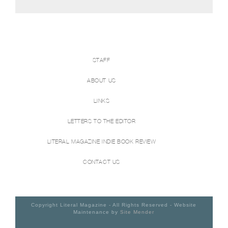
STAFF
ABOUT US
LINKS
LETTERS TO THE EDITOR
LITERAL MAGAZINE INDIE BOOK REVIEW
CONTACT US
Copyright Literal Magazine - All Rights Reserved - Website
Maintenance by
Site Mender