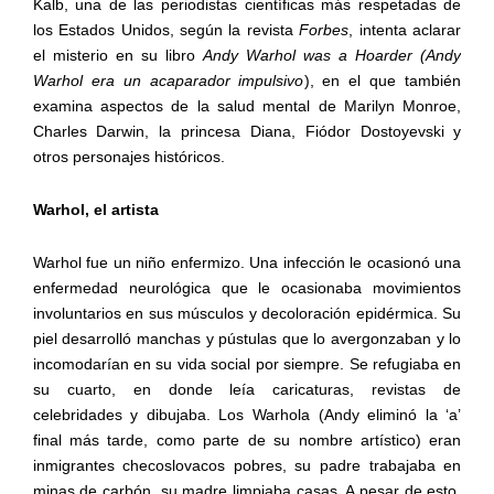
Kalb, una de las periodistas científicas más respetadas de
los Estados Unidos, según la revista
Forbes
, intenta aclarar
el misterio en su libro
Andy Warhol was a Hoarder (Andy
Warhol era un acaparador impulsivo
), en el que también
examina aspectos de la salud mental de Marilyn Monroe,
Charles Darwin, la princesa Diana, Fiódor Dostoyevski y
otros personajes históricos.
Warhol, el artista
Warhol fue un niño enfermizo. Una infección le ocasionó una
enfermedad neurológica que le ocasionaba movimientos
involuntarios en sus músculos y decoloración epidérmica. Su
piel desarrolló manchas y pústulas que lo avergonzaban y lo
incomodarían en su vida social por siempre. Se refugiaba en
su cuarto, en donde leía caricaturas, revistas de
celebridades y dibujaba. Los Warhola (Andy eliminó la ‘a’
final más tarde, como parte de su nombre artístico) eran
inmigrantes checoslovacos pobres, su padre trabajaba en
minas de carbón, su madre limpiaba casas. A pesar de esto,