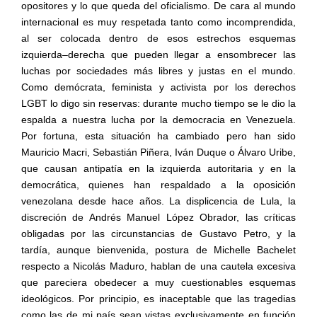
opositores y lo que queda del oficialismo. De cara al mundo
internacional es muy respetada tanto como incomprendida,
al ser colocada dentro de esos estrechos esquemas
izquierda–derecha que pueden llegar a ensombrecer las
luchas por sociedades más libres y justas en el mundo.
Como demócrata, feminista y activista por los derechos
LGBT lo digo sin reservas: durante mucho tiempo se le dio la
espalda a nuestra lucha por la democracia en Venezuela.
Por fortuna, esta situación ha cambiado pero han sido
Mauricio Macri, Sebastián Piñera, Iván Duque o Álvaro Uribe,
que causan antipatía en la izquierda autoritaria y en la
democrática, quienes han respaldado a la oposición
venezolana desde hace años. La displicencia de Lula, la
discreción de Andrés Manuel López Obrador, las críticas
obligadas por las circunstancias de Gustavo Petro, y la
tardía, aunque bienvenida, postura de Michelle Bachelet
respecto a Nicolás Maduro, hablan de una cautela excesiva
que pareciera obedecer a muy cuestionables esquemas
ideológicos. Por principio, es inaceptable que las tragedias
como las de mi país sean vistas exclusivamente en función