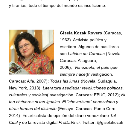
y tiranías, todo el tiempo del mundo es insuficiente.
Gisela Kozak Rovero
(Caracas,
1963). Activista política y
escritora. Algunos de sus libros
son
Latidos de Caracas
(Novela.
Caracas: Alfaguara,
2006);
Venezuela, el país que
siempre nace
(Investigación.
Caracas: Alfa, 2007);
Todas las lunas
(Novela. Sudaquia,
New York, 2013);
Literatura asediada: revoluciones políticas,
culturales y sociales
(Investigación. Caracas: EBUC, 2012);
Ni
tan chéveres ni tan iguales. El “cheverismo” venezolano y
otras formas del disimulo
(Ensayo. Caracas: Punto Cero,
2014). Es articulista de opinión del diario venezolano
Tal
Cual
y de la revista digital
ProDaVinci
. Twitter: @giselakozak