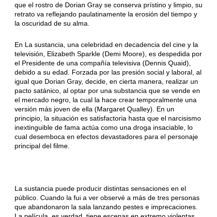
que el rostro de Dorian Gray se conserva prístino y limpio, su
retrato va reflejando paulatinamente la erosión del tiempo y
la oscuridad de su alma.
En La sustancia, una celebridad en decadencia del cine y la
televisión, Elizabeth Sparkle (Demi Moore), es despedida por
el Presidente de una compañía televisiva (Dennis Quaid),
debido a su edad. Forzada por las presión social y laboral, al
igual que Dorian Gray, decide, en cierta manera, realizar un
pacto satánico, al optar por una substancia que se vende en
el mercado negro, la cual la hace crear temporalmente una
versión más joven de ella (Margaret Qualley). En un
principio, la situación es satisfactoria hasta que el narcisismo
inextinguible de fama actúa como una droga insaciable, lo
cual desemboca en efectos devastadores para el personaje
principal del filme.
La sustancia puede producir distintas sensaciones en el
público. Cuando la fui a ver observé a más de tres personas
que abandonaron la sala lanzando pestes e imprecaciones.
La película, es verdad, tiene escenas en extremo violentas,