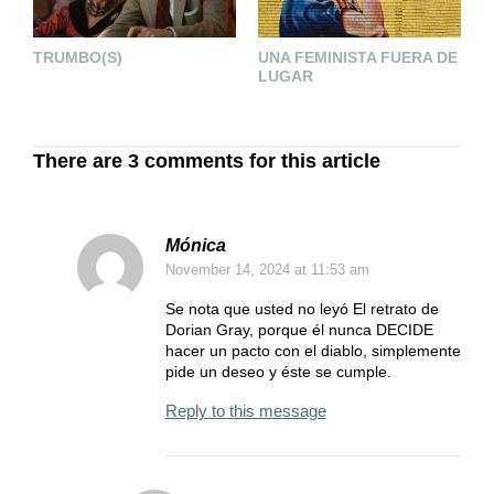
TRUMBO(S)
UNA FEMINISTA FUERA DE
T
LUGAR
There are 3 comments for this article
Mónica
November 14, 2024
at 11:53 am
Se nota que usted no leyó El retrato de
Dorian Gray, porque él nunca DECIDE
hacer un pacto con el diablo, simplemente
pide un deseo y éste se cumple.
Reply to this message