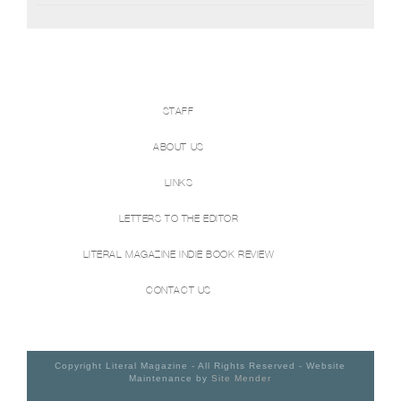
STAFF
ABOUT US
LINKS
LETTERS TO THE EDITOR
LITERAL MAGAZINE INDIE BOOK REVIEW
CONTACT US
Copyright Literal Magazine - All Rights Reserved - Website
Maintenance by
Site Mender