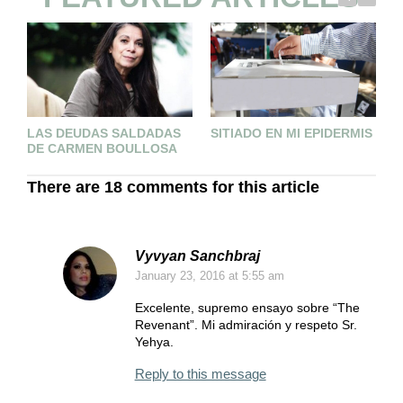
LAS DEUDAS SALDADAS
SITIADO EN MI EPIDERMIS
E
DE CARMEN BOULLOSA
There are 18 comments for this article
Vyvyan Sanchbraj
January 23, 2016
at 5:55 am
Excelente, supremo ensayo sobre “The
Revenant”. Mi admiración y respeto Sr.
Yehya.
Reply to this message