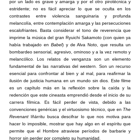
por un lado es grave y amarga y por el otro pirotécnica y
estridente; no es fácil apreciar lo que se oculta en los
contrastes entre violencia sanguinaria y profunda
melancolía, entre contemplación amarga y las persecuciones
escalofriantes. Basta considerar el tono de reverencia que
imprime la música del gran Ryuichi Sakamoto (con quien ya
había trabajado en
Babel
) y de Alva Noto, que resulta un
bombardeo sensorial, agresivo, ominoso y a la vez remoto y
melancólico. Los relatos de venganza son un elemento
fundamental de las narrativas del western. Son un recurso
esencial para confrontar al bien y al mal, para reafirmar la
ilusión de justicia humana en un mundo sin dios. Este filme
es un capítulo más en la reflexión sobre la caída y la
redención que este cineasta emprendió desde el inicio de su
carrera fílmica. Es fácil perder de vista, debido a las
convenciones genéricas y el virtuosismo técnico, que en
The
Revenant
Iñárritu busca descifrar lo que nos motiva para
hacer lo imposible, mostrar que hay algo en el espíritu que
permite que el Hombre atraviese períodos de barbarie y
horror sin perder por completo su humanidad.