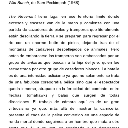
Wild Bunch
, de Sam Peckimpah (1968).
The Revenant
tiene lugar en ese territorio límite donde
excesos y escasez van de la mano y comienza con una
partida de cazadores de pieles y tramperos que literalmente
están desollando la tierra y se preparan para regresar por el
río con un enorme botín de pieles, dejando tras de sí
montañas de cadáveres despellejados de animales. Pero
antes de embarcarse los tramperos son emboscados por un
grupo de
arikaras
que buscan a la hija del jefe, quien fue
secuestrada por otro grupo de cazadores blancos. La batalla
es de una intensidad asfixiante ya que no solamente se trata
de una fabulosa coreografía bélica sino que el espectador
queda inmerso, atrapado en la ferocidad del combate, entre
flechas, tomahawks y balas que surgen de todas
direcciones. El trabajo de cámara aquí es de un gran
virtuosismo ya que, más allá de mostrar la carnicería,
presenta el caos de la pelea convertido en una especie de
ronda mortal donde seguimos a un hombre que mata a otro
hasta que él, a su vez, es asesinado y sin detenernos