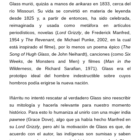
Glass murió, quizás a manos de
arikaras
en 1833, cerca del
río Missouri. Su vida se convirtió en materia de leyenda
desde 1825 y, a partir de entonces, ha sido celebrada,
reimaginada y usada como metáfora en artículos
periodísticos, novelas (
Lord Grizzly
, de Frederick Manfred,
1954 y
The Revenant
, de Michael Punke, 2002, en la cual
está inspirado el filme), por lo menos un poema épico (
The
Song of Hugh Glass
, de John Neihardt), canciones (como
Six
Weeks
, de Monsters and Men) y filmes (
Man in the
Wilderness
, de Richard Sarafian, 1971). Glass era el
prototipo ideal del hombre indestructible sobre cuyos
hombros podía erigirse la nueva nación.
Iñárritu no intentó rescatar al verdadero Glass sino reescribir
su mitología y hacerla relevante para nuestro momento
histórico. Para esto lo humaniza al unirlo con una mujer india
pawnee
(Grace Dove), algo que ya había hecho Manfred en
su
Lord Grizzly
, pero ahí la motivación de Glass es que, de
acuerdo con el autor, las indígenas son sumisas y saben