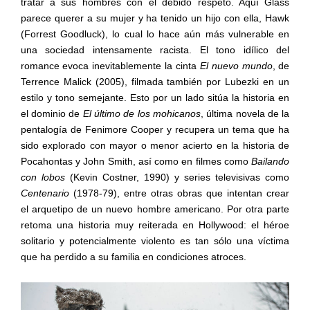
tratar a sus hombres con el debido respeto. Aquí Glass
parece querer a su mujer y ha tenido un hijo con ella, Hawk
(Forrest Goodluck), lo cual lo hace aún más vulnerable en
una sociedad intensamente racista. El tono idílico del
romance evoca inevitablemente la cinta
El nuevo mundo
, de
Terrence Malick (2005), filmada también por Lubezki en un
estilo y tono semejante. Esto por un lado sitúa la historia en
el dominio de
El último de los mohicanos
, última novela de la
pentalogía de Fenimore Cooper y recupera un tema que ha
sido explorado con mayor o menor acierto en la historia de
Pocahontas y John Smith, así como en filmes como
Bailando
con lobos
(Kevin Costner, 1990) y series televisivas como
Centenario
(1978-79), entre otras obras que intentan crear
el arquetipo de un nuevo hombre americano. Por otra parte
retoma una historia muy reiterada en Hollywood: el héroe
solitario y potencialmente violento es tan sólo una víctima
que ha perdido a su familia en condiciones atroces.