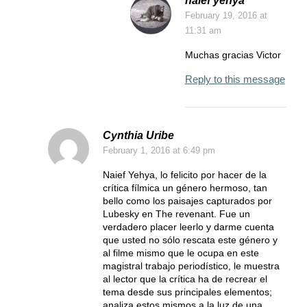
naief yehya
February 19, 2016
at
11:31 am
Muchas gracias Victor
Reply to this message
Cynthia Uribe
February 1, 2016
at 6:49 pm
Naief Yehya, lo felicito por hacer de la
crítica fílmica un género hermoso, tan
bello como los paisajes capturados por
Lubesky en The revenant. Fue un
verdadero placer leerlo y darme cuenta
que usted no sólo rescata este género y
al filme mismo que le ocupa en este
magistral trabajo periodístico, le muestra
al lector que la crítica ha de recrear el
tema desde sus principales elementos;
analiza estos mismos a la luz de una