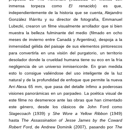
inmensa torpeza como
El renacido
)
es que,
independientemente de la historia que se cuenta, Alejandro
González Iñárritu y su director de fotografía, Emmanuel
Lubezki, crearon un filme visualmente arrollador que si bien
muestra la belleza fulminante del medio (filmado en ocho
meses de invierno entre Canadá y Argentina), despoja a la
inmensidad gélida del paisaje de sus elementos pintorescos
para convertirla en una visión del purgatorio, un territorio
desolador donde la crueldad humana tiene su eco en la fría
negligencia de un universo inmisericorde. En gran medida
esto lo consigue valiéndose del uso inteligente de la luz
natural y de la profundidad de enfoque que permite la nueva
Arri Alexa 65 mm, que pasa del detalle ínfimo a poderosas
visiones panorámicas en un parpadeo. La poética visual de
este filme no desmerece ante las obras que han cimentado
este género, desde los clásicos de John Ford como
Stagecoach
(1939) y
She Wore a Yellow Ribbon
(1949)
hasta
The Assassination of Jesse James by the Coward
Robert Ford,
de Andrew Dominik (2007), pasando por
The