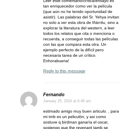
Leer este comentario/crítica/ensayo es
tan enriquecedor como ver la película
(que aún no he tenido oportunidad de
asistir). Las palabras del Sr. Yehya invitan
no solo a ver esta obra de Iñárritu, sino a
explorar la literatura del western, a leer
todos los relatos que cita o menciona o
recuerda, a conseguir todas las películas
con las que compara esta otra. Un
ejemplo perfecto de la difícil pero
necesaria tarea de un crítico.
Enhorabuena!
Reply to this message
Fernando
January 25, 2016
at 6:40 am
estimado amigo muy buen articulo. , para
mi tmb es un peliculòn, y asi como
sostuve q birdman ganarìa el oscar,
sostengo que the revenant tamb se