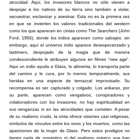
atrocidad. Aquí, los invasores blancos no sólo vienen a
despojar a los nativos de su tierra sino también a violar,
secuestrar, esclavizar y asesinar. Esta no es la primera vez
en que se invierten los valores tradicionales del western
como los que aparecen en cintas como
The Searchers
(John
Ford, 1956), donde los indios aparecen como salvajes; sin
embargo, aquí el universo indio aparece desesperanzado y
lastimero, despojado de la magia que de manera
condescendiente le atribuyen algunos en filmes “new age”.
Aquí un indio ayuda a Glass, lo alimenta, lo transporta parte
del camino y le cura, por lo menos temporalmente, sus
heridas en una especie de temazcal improvisado. Su
recompensa es ser capturado y colgado. Los
arikaras,
por
su parte, aparecen como vengativos, conspiradores y
colaboradores con los invasores; no hay espiritualidad en
sus venganzas ni en las atrocidades que cometen. A pesar
de su realismo crudo, la cinta ofrece visiones casi religiosas,
símbolos de vínculos entre los vivos y los muertos, como las
apariciones de la mujer de Glass. Pero estos prodigios no
tienen nada de romántico ni del realismo mágico que han