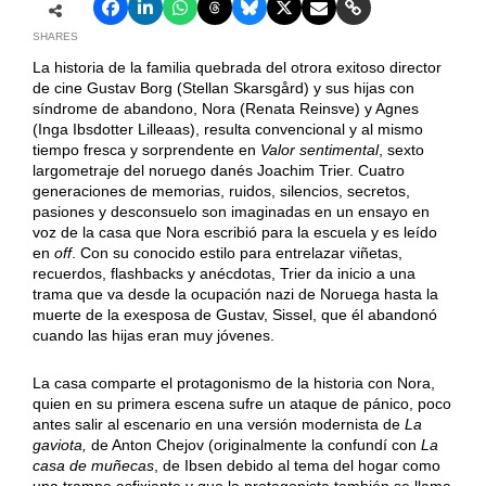
SHARES
La historia de la familia quebrada del otrora exitoso director
de cine Gustav Borg (Stellan Skarsgård) y sus hijas con
síndrome de abandono, Nora (Renata Reinsve) y Agnes
(Inga Ibsdotter Lilleaas), resulta convencional y al mismo
tiempo fresca y sorprendente en
Valor sentimental
, sexto
largometraje del noruego danés Joachim Trier. Cuatro
generaciones de memorias, ruidos, silencios, secretos,
pasiones y desconsuelo son imaginadas en un ensayo en
voz de la casa que Nora escribió para la escuela y es leído
en
off
. Con su conocido estilo para entrelazar viñetas,
recuerdos, flashbacks y anécdotas, Trier da inicio a una
trama que va desde la ocupación nazi de Noruega hasta la
muerte de la exesposa de Gustav, Sissel, que él abandonó
cuando las hijas eran muy jóvenes.
La casa comparte el protagonismo de la historia con Nora,
quien en su primera escena sufre un ataque de pánico, poco
antes salir al escenario en una versión modernista de
La
gaviota,
de Anton Chejov (originalmente la confundí con
La
casa de muñecas
, de Ibsen debido al tema del hogar como
una trampa asfixiante y que la protagonista también se llama