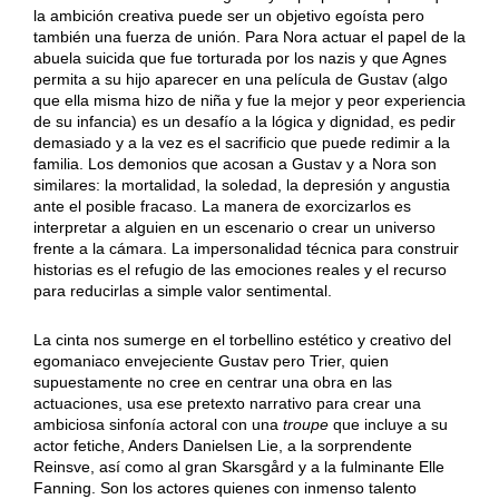
la ambición creativa puede ser un objetivo egoísta pero
también una fuerza de unión. Para Nora actuar el papel de la
abuela suicida que fue torturada por los nazis y que Agnes
permita a su hijo aparecer en una película de Gustav (algo
que ella misma hizo de niña y fue la mejor y peor experiencia
de su infancia) es un desafío a la lógica y dignidad, es pedir
demasiado y a la vez es el sacrificio que puede redimir a la
familia. Los demonios que acosan a Gustav y a Nora son
similares: la mortalidad, la soledad, la depresión y angustia
ante el posible fracaso. La manera de exorcizarlos es
interpretar a alguien en un escenario o crear un universo
frente a la cámara. La impersonalidad técnica para construir
historias es el refugio de las emociones reales y el recurso
para reducirlas a simple valor sentimental.
La cinta nos sumerge en el torbellino estético y creativo del
egomaniaco envejeciente Gustav pero Trier, quien
supuestamente no cree en centrar una obra en las
actuaciones, usa ese pretexto narrativo para crear una
ambiciosa sinfonía actoral con una
troupe
que incluye a su
actor fetiche, Anders Danielsen Lie, a la sorprendente
Reinsve, así como al gran Skarsgård y a la fulminante Elle
Fanning. Son los actores quienes con inmenso talento