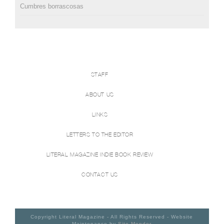
Cumbres borrascosas
STAFF
ABOUT US
LINKS
LETTERS TO THE EDITOR
LITERAL MAGAZINE INDIE BOOK REVIEW
CONTACT US
Copyright Literal Magazine - All Rights Reserved - Website
Maintenance by
Site Mender