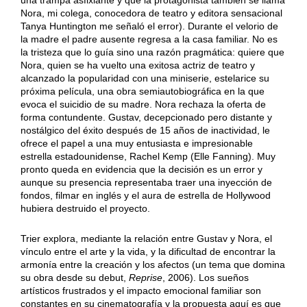
Nora, mi colega, conocedora de teatro y editora sensacional
Tanya Huntington me señaló el error). Durante el velorio de
la madre el padre ausente regresa a la casa familiar. No es
la tristeza que lo guía sino una razón pragmática: quiere que
Nora, quien se ha vuelto una exitosa actriz de teatro y
alcanzado la popularidad con una miniserie, estelarice su
próxima película, una obra semiautobiográfica en la que
evoca el suicidio de su madre. Nora rechaza la oferta de
forma contundente. Gustav, decepcionado pero distante y
nostálgico del éxito después de 15 años de inactividad, le
ofrece el papel a una muy entusiasta e impresionable
estrella estadounidense, Rachel Kemp (Elle Fanning). Muy
pronto queda en evidencia que la decisión es un error y
aunque su presencia representaba traer una inyección de
fondos, filmar en inglés y el aura de estrella de Hollywood
hubiera destruido el proyecto.
Trier explora, mediante la relación entre Gustav y Nora, el
vínculo entre el arte y la vida, y la dificultad de encontrar la
armonía entre la creación y los afectos (un tema que domina
su obra desde su debut,
Reprise
, 2006). Los sueños
artísticos frustrados y el impacto emocional familiar son
constantes en su cinematografía y la propuesta aquí es que