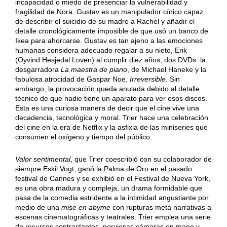
incapacidad o miedo de presenciar la vulnerabilidad y
fragilidad de Nora. Gustav es un manipulador cínico capaz
de describir el suicidio de su madre a Rachel y añadir el
detalle cronológicamente imposible de que usó un banco de
Ikea para ahorcarse. Gustav es tan ajeno a las emociones
humanas considera adecuado regalar a su nieto, Erik
(Oyvind Hesjedal Loven) al cumplir diez años, dos DVDs: la
desgarradora
La maestra de piano
, de Michael Haneke y la
fabulosa atrocidad de Gaspar Noe,
Irreversible.
Sin
embargo, la provocación queda anulada debido al detalle
técnico de que nadie tiene un aparato para ver esos discos.
Esta es una curiosa manera de decir que el cine vive una
decadencia, tecnológica y moral. Trier hace una celebración
del cine en la era de Netflix y la asfixia de las miniseries que
consumen el oxígeno y tiempo del público.
Valor sentimental
, que Trier coescribió con su colaborador de
siempre Eskil Vogt, ganó la Palma de Oro en el pasado
festival de Cannes y se exhibió en el Festival de Nueva York,
es una obra madura y compleja, un drama formidable que
pasa de la comedia estridente a la intimidad angustiante por
medio de una
mise en abyme
con rupturas meta narrativas a
escenas cinematográficas y teatrales. Trier emplea una serie
de recursos contrastantes, nerviosas cámaras en mano y