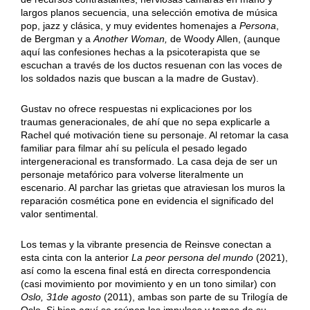
largos planos secuencia, una selección emotiva de música
pop, jazz y clásica, y muy evidentes homenajes a
Persona
,
de Bergman y a
Another Woman,
de Woody Allen, (aunque
aquí las confesiones hechas a la psicoterapista que se
escuchan a través de los ductos resuenan con las voces de
los soldados nazis que buscan a la madre de Gustav).
Gustav no ofrece respuestas ni explicaciones por los
traumas generacionales, de ahí que no sepa explicarle a
Rachel qué motivación tiene su personaje. Al retomar la casa
familiar para filmar ahí su película el pesado legado
intergeneracional es transformado. La casa deja de ser un
personaje metafórico para volverse literalmente un
escenario. Al parchar las grietas que atraviesan los muros la
reparación cosmética pone en evidencia el significado del
valor sentimental.
Los temas y la vibrante presencia de Reinsve conectan a
esta cinta con la anterior
La peor persona del mundo
(2021),
así como la escena final está en directa correspondencia
(casi movimiento por movimiento y en un tono similar) con
Oslo, 31de agosto
(2011), ambas son parte de su Trilogía de
Oslo. Si bien aquí se reúnen los impulsos y temas de su