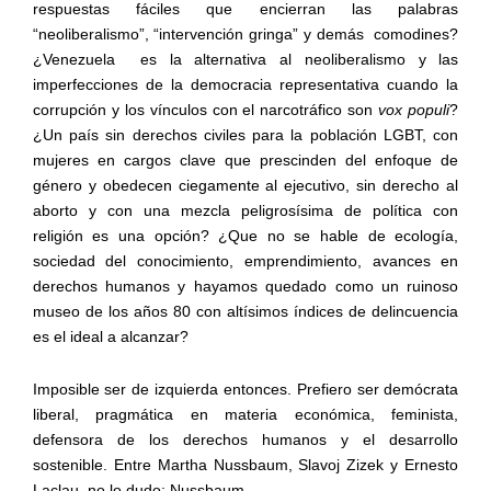
respuestas fáciles que encierran las palabras
“neoliberalismo”, “intervención gringa” y demás
comodines?
¿Venezuela
es la alternativa al neoliberalismo y las
imperfecciones de la democracia representativa cuando la
corrupción y los vínculos con el narcotráfico son
vox populi
?
¿Un país sin derechos civiles para la población LGBT, con
mujeres en cargos clave que prescinden del enfoque de
género y obedecen ciegamente al ejecutivo, sin derecho al
aborto y con una mezcla peligrosísima de política con
religión es una opción? ¿Que no se hable de ecología,
sociedad del conocimiento, emprendimiento, avances en
derechos humanos y hayamos quedado como un ruinoso
museo de los años 80 con altísimos índices de delincuencia
es el ideal a alcanzar?
Imposible ser de izquierda entonces. Prefiero ser demócrata
liberal, pragmática en materia económica, feminista,
defensora de los derechos humanos y el desarrollo
sostenible. Entre Martha Nussbaum, Slavoj Zizek y Ernesto
Laclau, no lo dudo: Nussbaum.