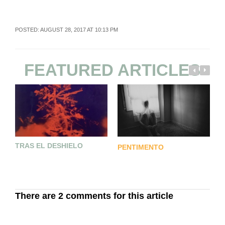
POSTED: AUGUST 28, 2017 AT 10:13 PM
FEATURED ARTICLES
TRAS EL DESHIELO
PENTIMENTO
L
C
A
There are 2 comments for this article