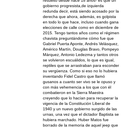
resuelto desde hace 18 años- es que un
gobierno progresista,de izquierda
redunda decir, está siendo acosado por la
derecha que ahora, además, es golpista
en todo lo que hace, incluso cuando gana
elecciones de calle como en diciembre de
2015. Tengo tantos años como el régimen
chavista preguntándome cómo fue que
Gabriel Puerta Aponte, Andrés Velásquez,
Américo Martín, Douglas Bravo, Pompeyo
Márquez, Antonio Ledezma y tantos otros
se volvieron escuálidos, lo que es igual,
reptiles que se arrastraban para esconder
su vergüenza. Como si eso no lo hubiera
inventando Fidel Castro que llamó
gusanos a cuanto ser vivo se le opuso y
con más vehemencia a los que con él
combatieron en la Sierra Maestra
creyendo que lo hacían para recuperar la
vigencia de la Constitución Liberal de
1940 y un nuevo gobierno surgido de las
urnas, una vez que el dictador Baptista se
hubiera marchado. Huber Matos fue
borrado de la memoria de aquel jeep que