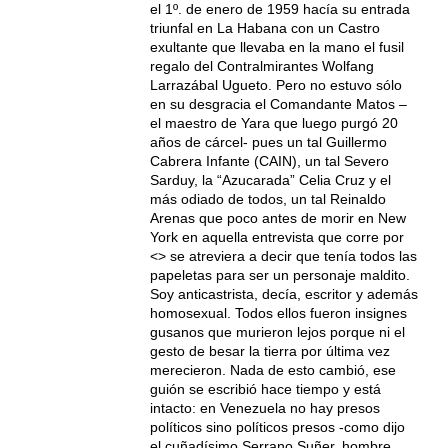
el 1º. de enero de 1959 hacía su entrada
triunfal en La Habana con un Castro
exultante que llevaba en la mano el fusil
regalo del Contralmirantes Wolfang
Larrazábal Ugueto. Pero no estuvo sólo
en su desgracia el Comandante Matos –
el maestro de Yara que luego purgó 20
años de cárcel- pues un tal Guillermo
Cabrera Infante (CAIN), un tal Severo
Sarduy, la “Azucarada” Celia Cruz y el
más odiado de todos, un tal Reinaldo
Arenas que poco antes de morir en New
York en aquella entrevista que corre por
<> se atreviera a decir que tenía todos las
papeletas para ser un personaje maldito.
Soy anticastrista, decía, escritor y además
homosexual. Todos ellos fueron insignes
gusanos que murieron lejos porque ni el
gesto de besar la tierra por última vez
merecieron. Nada de esto cambió, ese
guión se escribió hace tiempo y está
intacto: en Venezuela no hay presos
políticos sino políticos presos -como dijo
el cuñadísimo Serrano Suñer, hombre