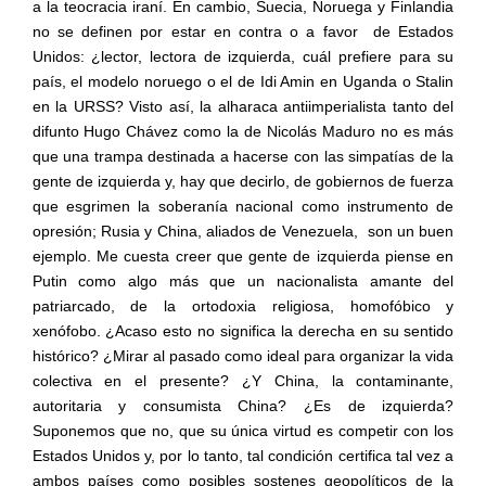
a la teocracia iraní. En cambio, Suecia, Noruega y Finlandia
no se definen por estar en contra o a favor
de Estados
Unidos: ¿lector, lectora de izquierda, cuál prefiere para su
país, el modelo noruego o el de Idi Amin en Uganda o Stalin
en la URSS? Visto así, la alharaca antiimperialista tanto del
difunto Hugo Chávez como la de Nicolás Maduro no es más
que una trampa destinada a hacerse con las simpatías de la
gente de izquierda y, hay que decirlo, de gobiernos de fuerza
que esgrimen la soberanía nacional como instrumento de
opresión; Rusia y China, aliados de Venezuela,
son un buen
ejemplo. Me cuesta creer que gente de izquierda piense en
Putin como algo más que un nacionalista amante del
patriarcado, de la ortodoxia religiosa, homofóbico y
xenófobo. ¿Acaso esto no significa la derecha en su sentido
histórico? ¿Mirar al pasado como ideal para organizar la vida
colectiva en el presente? ¿Y China, la contaminante,
autoritaria y consumista China? ¿Es de izquierda?
Suponemos que no, que su única virtud es competir con los
Estados Unidos y, por lo tanto, tal condición certifica tal vez a
ambos países como posibles sostenes geopolíticos de la