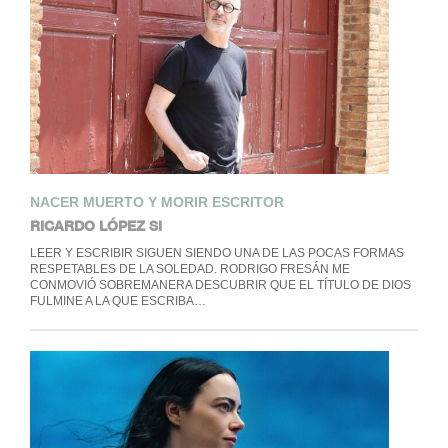
NACER MUERTO Y MORIR ESCRITOR
RICARDO LÓPEZ SI
LEER Y ESCRIBIR SIGUEN SIENDO UNA DE LAS POCAS FORMAS
RESPETABLES DE LA SOLEDAD. RODRIGO FRESÁN ME
CONMOVIÓ SOBREMANERA DESCUBRIR QUE EL TÍTULO DE DIOS
FULMINE A LA QUE ESCRIBA…