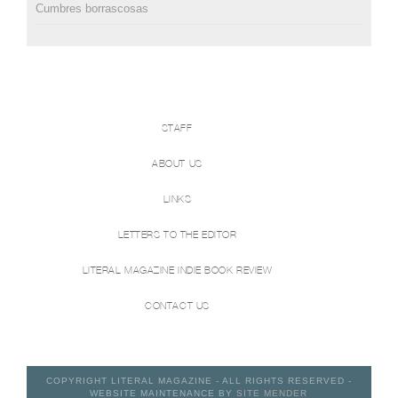
Cumbres borrascosas
STAFF
ABOUT US
LINKS
LETTERS TO THE EDITOR
LITERAL MAGAZINE INDIE BOOK REVIEW
CONTACT US
COPYRIGHT LITERAL MAGAZINE - ALL RIGHTS RESERVED -
WEBSITE MAINTENANCE BY
SITE MENDER