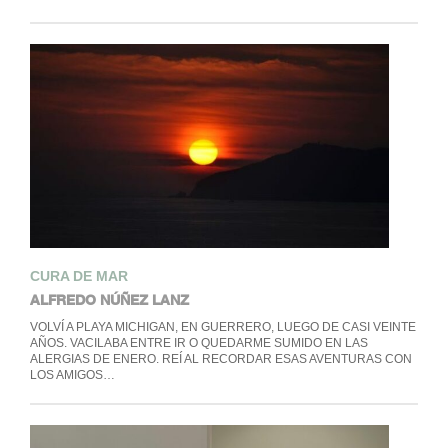
CURA DE MAR
ALFREDO NÚÑEZ LANZ
VOLVÍ A PLAYA MICHIGAN, EN GUERRERO, LUEGO DE CASI VEINTE
AÑOS. VACILABA ENTRE IR O QUEDARME SUMIDO EN LAS
ALERGIAS DE ENERO. REÍ AL RECORDAR ESAS AVENTURAS CON
LOS AMIGOS…