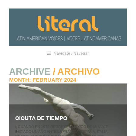
Navigate / Navegar
ARCHIVE
/ ARCHIVO
MONTH:
FEBRUARY 2024
CICUTA DE TIEMPO
I. CUANDO EN 1974 REGRESÉ A MÉXICO DE MI VIAJE
INICIADO UN AÑO ANTES A FRANCIA, ESPAÑA, ITALIA,