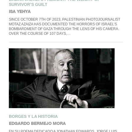
SURVIVOR’S GUILT
ISA YEHYA
SINCE OCTOBER 7TH OF 2023, PALESTINIAN PHOTOJOURNALIST
MOTAZ AZAIZA HAS DOCUMENTED THE HORRORS OF ISRAEL’S
BOMBARDMENT OF GAZA THROUGH THE LENS OF HIS CAMERA.
OVER THE COURSE OF 107 DAYS,…
BORGES Y LA HISTORIA
EDGARDO BERMEJO MORA
EN SU POEMA DEDICADO A JONATHAN EDWARDS, JORGE LUIS