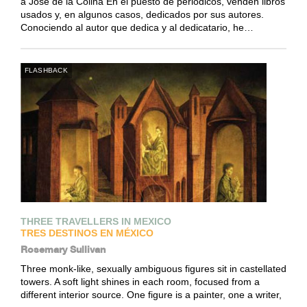
a José de la Colina En el puesto de periódicos, venden libros
usados y, en algunos casos, dedicados por sus autores.
Conociendo al autor que dedica y al dedicatario, he…
FLASHBACK
THREE TRAVELLERS IN MEXICO
TRES DESTINOS EN MÉXICO
Rosemary Sullivan
Three monk-like, sexually ambiguous figures sit in castellated
towers. A soft light shines in each room, focused from a
different interior source. One figure is a painter, one a writer,