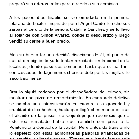
preparó sus arteras tretas para atraerlo a sus dominios.
A los pocos días Braulio se vio enredado en la primera
telaraña de Lucifer. Inspirado por el Angel Caído, le echó sus
zarpas al cerdito de la señora Catalina Sánchez y se lo llevó
al solar de don Simón Alvarez, donde lo descuartizó y luego
vendió su carne a buen precio.
Mas su buena fortuna decidió disociarse de él, al punto de
que al día siguiente ya lo tenían arrestado en la cárcel de la
localidad, donde pasó dos semanas, hasta que su tía Trini,
con cascadas de lagrimones chorreándole por las mejillas, lo
sacó bajo fianza.
Braulio siguió rodando por el despeñadero del crimen, sin
mostrar una pizca de remordimiento. En cada acto delictivo
se notaba una intensificación en cuanto a la gravedad y
crueldad de los hechos, hasta que llegó el momento en que
el alcaide de la prisión de Cojontepeque reconoció que a
este reo rematado había que remitirlo con prisa a la
Penitenciaría Central de la capital. Pero antes de transferirlo
lo espetetó con estas admonitorias palabras arrancadas de
su lampiño y dilatado pecho: “Espero que jamás logres salir