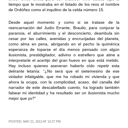
tiempo que le mostraba en el listado de los reos el nombre
de Ordóñez como el inquilino de la celda número 15.
Desde aquel momento y como si se tratase de la
reencarnación del Judío Errante, Braulio, para conjurar la
paranoia, el aburrimiento y el desconcierto, deambula sin
cesar por las calles, avenidas y encrucijadas del planeta,
como alma en pena, abrigando en el pecho la quimérica
esperanza de toparse el día menos pensado con algún
ilusionista, prestidigitador, adivino o estrellero que atine a
interpretarle el acertijo del gran huevo en que está metido.
Hay incluso quienes aseveran haberlo oído repetir esta
delirante letanía: “¿No será que el sietemesino de ese
violador infatigable, que me ha robado mi vivienda y que
ahora la ocupa, con la complicidad, acaso, del canalla del
narrador de este descabellado cuento, ha logrado también
falsear mi identidad y ha resultado ser un ilusionista mucho
mejor que yo?”
POSTED: MAY 21, 2012 AT 10:27 PM