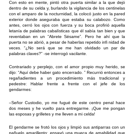
Con esto en mente, pintó otra puerta similar a la que dejó
dentro de su celda y, burlando la vigilancia de los centinelas
con el amparo de la nocturnidad, la colocó justo en la pared
exterior donde aseguraba que estaba su calabozo. Como
antes, cerró los ojos con fuerza y su boca profirió aquella
letanía de palabras cabalísticas que él sabía tan bien y que
reventaban en un “Abrete Sésame”. Pero he ahí que la
puerta no se abrió, a pesar de haberlas repetido infi nidad de
veces. “¿No será que se me han olvidado un par de
palabras claves?” -se interrogó vacilante.
Contrariado y perplejo, con el amor propio muy herido, se
dijo: “Aquí debe haber gato encerrado. ” Recurrió entonces a
regañadientes a un procedimiento más tradicional y
pedestre: Hablar frente a frente con el jefe de los
gendarmes:
–Señor Custodio, yo me fugué de este centro penal hace
dos meses y he vuelto para entregarme. ¡Que me pongan
las esposas y grilletes y me lleven a mi celda!
El gendarme se frotó los ojos y limpió sus antiparras con un
pañuelo amarillento; ensayó una mueca de amabilidad que