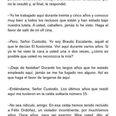
no le resultó y, al final, le respondió:
–Yo he trabajado aquí durante treinta y cinco años y conozco
muy bien a todos los reclusos que están y han estado bajo
nuestra tutela. A usted, caballero, jamás lo he visto. Haga el
favor de salir de mi ofi cina.
–Pero, Señor Custodio. Yo soy Braulio Escalante, aquél al
que le decían El Ilusionista. Viví aquí durante varios años. Si
yo le he visto la cara a usted una o dos veces, ¿cómo es
posible que usted no reconozca la mía?
–¡Deje de fastidiar! Durante los largos años que he estado
empleado aquí, jamás se me ha fugado reo alguno. Así es
que haga el favor de largarse de aquí.
–Entiéndame, Señor Custodio. Los últimos años que residí
aquí me tuvieron en la celda solitaria número 15.
–No sea ridículo, amigo. En esa celda hemos tenido recluido
a Félix Ordóñez, un violador incontinente, por muchísimos
años. Once años, para ser exactos. Mire usted, dijo, al