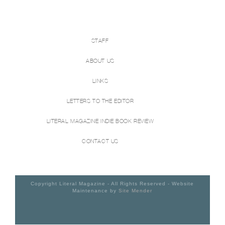
STAFF
ABOUT US
LINKS
LETTERS TO THE EDITOR
LITERAL MAGAZINE INDIE BOOK REVIEW
CONTACT US
Copyright Literal Magazine - All Rights Reserved - Website
Maintenance by
Site Mender