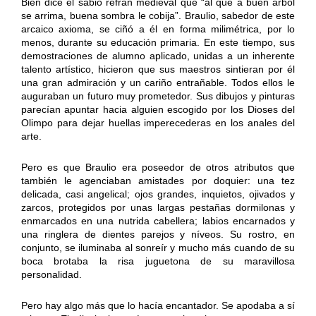
Bien dice el sabio refrán medieval que “al que a buen árbol
se arrima, buena sombra le cobija”. Braulio, sabedor de este
arcaico axioma, se ciñó a él en forma milimétrica, por lo
menos, durante su educación primaria. En este tiempo, sus
demostraciones de alumno aplicado, unidas a un inherente
talento artístico, hicieron que sus maestros sintieran por él
una gran admiración y un cariño entrañable. Todos ellos le
auguraban un futuro muy prometedor. Sus dibujos y pinturas
parecían apuntar hacia alguien escogido por los Dioses del
Olimpo para dejar huellas imperecederas en los anales del
arte.
Pero es que Braulio era poseedor de otros atributos que
también le agenciaban amistades por doquier: una tez
delicada, casi angelical; ojos grandes, inquietos, ojivados y
zarcos, protegidos por unas largas pestañas dormilonas y
enmarcados en una nutrida cabellera; labios encarnados y
una ringlera de dientes parejos y níveos. Su rostro, en
conjunto, se iluminaba al sonreír y mucho más cuando de su
boca brotaba la risa juguetona de su maravillosa
personalidad.
Pero hay algo más que lo hacía encantador. Se apodaba a sí