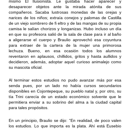
mismo El Ilusionista. Le gustaba hacer aparecer y
desaparecer objetos ante la mirada atónita de sus
compañeros. Sacaba lustrosas monedas de las orejas y
narices de los niños; extraía conejos y palomas de Castilla
de un viejo sombrero de fi eltro y de las mangas de su propia
camisa le salían chorizos y longanizas. Hubo incluso un día
en que su profesora salió de la sala de clase para ir al baño
a aligerarse el cuerpo y Braulio aprovechó esa coyuntura
para extraer de la cartera de la mujer una primorosa
lechuza. Bueno, en esa ocasión todos los alumnos
reventaron en aplausos, chillidos, gritos y hasta aullidos y
decidieron, además, adoptar aquel curioso animalejo como
su mascota oficial.
Al terminar estos estudios no pudo avanzar más por esa
senda pues, por un lado no había cursos secundarios
disponibles en Cojontepeque, su pueblo natal y, por otro, su
tía Trini carecía de un estado económico solvente que le
permitiera enviar a su sobrino del alma a la ciudad capital
para tales propósitos.
En un principio, Braulio se dijo: “En realidad, de poco valen
los estudios. Lo que importa es la plata. Ahí está Eusebio