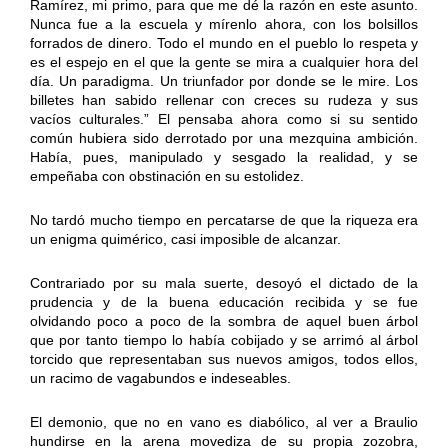
Ramírez, mi primo, para que me dé la razón en este asunto.
Nunca fue a la escuela y mírenlo ahora, con los bolsillos
forrados de dinero. Todo el mundo en el pueblo lo respeta y
es el espejo en el que la gente se mira a cualquier hora del
día. Un paradigma. Un triunfador por donde se le mire. Los
billetes han sabido rellenar con creces su rudeza y sus
vacíos culturales.” El pensaba ahora como si su sentido
común hubiera sido derrotado por una mezquina ambición.
Había, pues, manipulado y sesgado la realidad, y se
empeñaba con obstinación en su estolidez.
No tardó mucho tiempo en percatarse de que la riqueza era
un enigma quimérico, casi imposible de alcanzar.
Contrariado por su mala suerte, desoyó el dictado de la
prudencia y de la buena educación recibida y se fue
olvidando poco a poco de la sombra de aquel buen árbol
que por tanto tiempo lo había cobijado y se arrimó al árbol
torcido que representaban sus nuevos amigos, todos ellos,
un racimo de vagabundos e indeseables.
El demonio, que no en vano es diabólico, al ver a Braulio
hundirse en la arena movediza de su propia zozobra,