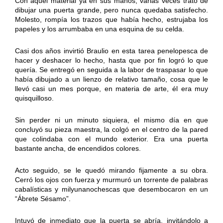
Con aquel material ya en sus manos, varias veces trató de
dibujar una puerta grande, pero nunca quedaba satisfecho.
Molesto, rompía los trazos que había hecho, estrujaba los
papeles y los arrumbaba en una esquina de su celda.
Casi dos años invirtió Braulio en esta tarea penelopesca de
hacer y deshacer lo hecho, hasta que por fin logró lo que
quería. Se entregó en seguida a la labor de traspasar lo que
había dibujado a un lienzo de relativo tamaño, cosa que le
llevó casi un mes porque, en materia de arte, él era muy
quisquilloso.
Sin perder ni un minuto siquiera, el mismo día en que
concluyó su pieza maestra, la colgó en el centro de la pared
que colindaba con el mundo exterior. Era una puerta
bastante ancha, de encendidos colores.
Acto seguido, se le quedó mirando fijamente a su obra.
Cerró los ojos con fuerza y murmuró un torrente de palabras
cabalísticas y milyunanochescas que desembocaron en un
“Ábrete Sésamo”.
Intuyó de inmediato que la puerta se abría, invitándolo a