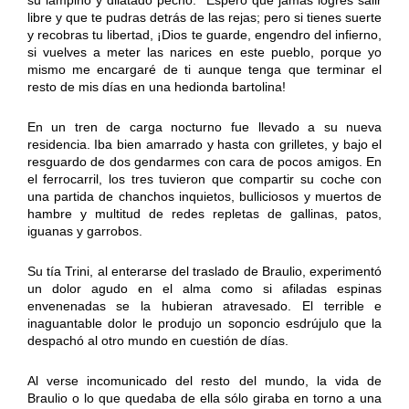
libre y que te pudras detrás de las rejas; pero si tienes suerte
y recobras tu libertad, ¡Dios te guarde, engendro del infierno,
si vuelves a meter las narices en este pueblo, porque yo
mismo me encargaré de ti aunque tenga que terminar el
resto de mis días en una hedionda bartolina!
En un tren de carga nocturno fue llevado a su nueva
residencia. Iba bien amarrado y hasta con grilletes, y bajo el
resguardo de dos gendarmes con cara de pocos amigos. En
el ferrocarril, los tres tuvieron que compartir su coche con
una partida de chanchos inquietos, bulliciosos y muertos de
hambre y multitud de redes repletas de gallinas, patos,
iguanas y garrobos.
Su tía Trini, al enterarse del traslado de Braulio, experimentó
un dolor agudo en el alma como si afiladas espinas
envenenadas se la hubieran atravesado. El terrible e
inaguantable dolor le produjo un soponcio esdrújulo que la
despachó al otro mundo en cuestión de días.
Al verse incomunicado del resto del mundo, la vida de
Braulio o lo que quedaba de ella sólo giraba en torno a una