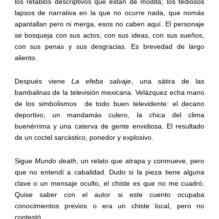
los retablos descriptivos que están de modita; los tediosos
lapsos de narrativa en la que no ocurre nada, que nomás
apantallan pero ni merga, esos no caben aquí. El personaje
se bosqueja con sus actos, con sus ideas, con sus sueños,
con sus penas y sus desgracias. Es brevedad de largo
aliento.
Después viene
La efeba salvaje
, una sátira de las
bambalinas de la televisión mexicana. Velázquez echa mano
de los simbolismos
de todo buen televidente: el decano
deportivo, un mandamás culero, la chica del clima
buenérrima y una caterva de gente envidiosa. El resultado
de un coctel sarcástico, ponedor y explosivo.
Sigue
Mundo death
, un relato que atrapa y conmueve, pero
que no entendí a cabalidad. Dudo si la pieza tiene alguna
clave o un mensaje oculto, el chiste es que no me cuadró.
Quise saber con el autor si este cuento ocupaba
conocimientos previos o era un chiste local, pero no
contestó.