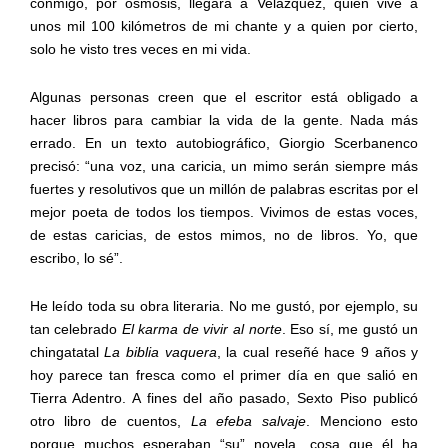
conmigo, por ósmosis, llegara a Velázquez, quien vive a
unos mil 100 kilómetros de mi chante y a quien por cierto,
solo he visto tres veces en mi vida.
Algunas personas creen que el escritor está obligado a
hacer libros para cambiar la vida de la gente. Nada más
errado. En un texto autobiográfico, Giorgio Scerbanenco
precisó: “una voz, una caricia, un mimo serán siempre más
fuertes y resolutivos que un millón de palabras escritas por el
mejor poeta de todos los tiempos. Vivimos de estas voces,
de estas caricias, de estos mimos, no de libros. Yo, que
escribo, lo sé”.
He leído toda su obra literaria. No me gustó, por ejemplo, su
tan celebrado
El karma de vivir al norte
. Eso sí, me gustó un
chingatatal
La biblia vaquera
, la cual reseñé hace 9 años y
hoy parece tan fresca como el primer día en que salió en
Tierra Adentro. A fines del año pasado, Sexto Piso publicó
otro libro de cuentos,
La efeba salvaje
. Menciono esto
porque muchos esperaban “su” novela, cosa que él ha