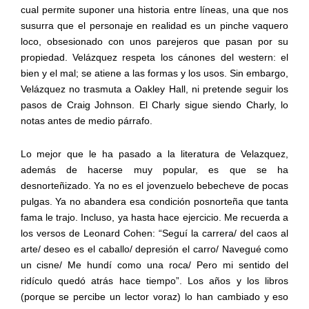
cual permite suponer una historia entre líneas, una que nos
susurra que el personaje en realidad es un pinche vaquero
loco, obsesionado con unos parejeros que pasan por su
propiedad. Velázquez respeta los cánones del western: el
bien y el mal; se atiene a las formas y los usos. Sin embargo,
Velázquez no trasmuta a Oakley Hall, ni pretende seguir los
pasos de Craig Johnson. El Charly sigue siendo Charly, lo
notas antes de medio párrafo.
Lo mejor que le ha pasado a la literatura de Velazquez,
además de hacerse muy popular, es que se ha
desnorteñizado. Ya no es el jovenzuelo bebecheve de pocas
pulgas. Ya no abandera esa condición posnorteña que tanta
fama le trajo. Incluso, ya hasta hace ejercicio. Me recuerda a
los versos de Leonard Cohen: “Seguí la carrera/ del caos al
arte/ deseo es el caballo/ depresión el carro/ Navegué como
un cisne/ Me hundí como una roca/ Pero mi sentido del
ridículo quedó atrás hace tiempo”. Los años y los libros
(porque se percibe un lector voraz) lo han cambiado y eso