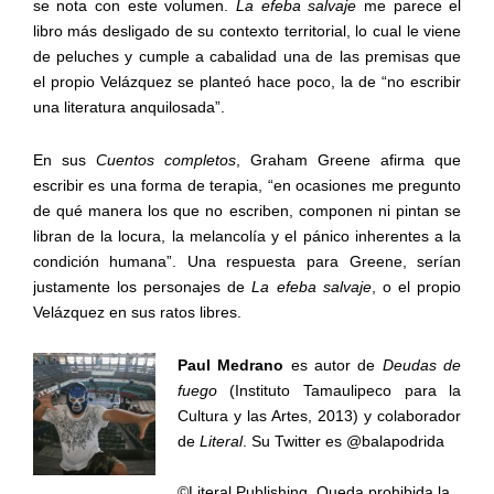
se nota con este volumen.
La efeba salvaje
me parece el
libro más desligado de su contexto territorial, lo cual le viene
de peluches y cumple a cabalidad una de las premisas que
el propio Velázquez se planteó hace poco, la de “no escribir
una literatura anquilosada”.
En sus
Cuentos completos
, Graham Greene afirma que
escribir es una forma de terapia, “en ocasiones me pregunto
de qué manera los que no escriben, componen ni pintan se
libran de la locura, la melancolía y el pánico inherentes a la
condición humana”. Una respuesta para Greene, serían
justamente los personajes de
La efeba salvaje
, o el propio
Velázquez en sus ratos libres.
Paul Medrano
es autor de
Deudas de
fuego
(Instituto Tamaulipeco para la
Cultura y las Artes, 2013) y colaborador
de
Literal
. Su Twitter es @balapodrida
©Literal Publishing. Queda prohibida la