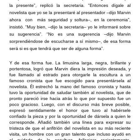
la presente”, replicó la secretaria. “Entonces dígale al
novelista que yo se la presentaré al presentador –dijo Marvin
ahora
con
más seguridad y soltura–, en la ceremonia”,
insistió. “Muy bien, –dijo la secretaria– yo le informaré sobre
su sugerencia”. “No es una sugerencia –dijo Marvin
sorprendiéndose de escucharse a sí mismo–, de esa forma
será si es que tendrá que ser de alguna forma”.
Y de esa forma fue. La limusina larga, negra, brillante y
portentosa, logró que Marvin diera la impresión deseada, y
fue llamado al estrado para otorgarle la escultura a un
famoso cronista que fue escogido para presentársela al
novelista. Él estrechó la mano del famoso cronista y hasta
tuvo la oportunidad de saludar también al novelista, que de
pronto pareció irse hacia atrás lo que por supuesto fue un
poco gracioso. Luego, con el discurso más breve posible,
expresó sentidamente el honor que tuvo al habérsele
confiado la pieza y por la oportunidad de dársela a quien le
corresponde. Añadió también una línea para expresar su
tristeza de que el anfitrión del novelista en su más reciente
visita, un hombre con un gran talento que incluso ayudó en
el cuidado de la escultura, falleciera recientemente.