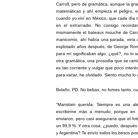
Carroll, pero de gramática, aunque la gra
matemáticas y ahí empieza el peligro, e
cuando yo viví en México, que cada día
en el extrarradio. No consigo record
mismamente el bateaux mouche de Caront
manicomio, ahí había una parada, veía a 
explotado años después, de George Rome
para mí significaban algo, ¿qué?, no lo sé
otra gramática, una prosodia que se rami
es tan corriente y vulgar que poco inter
para variar, he olvidado. Siento mucho lo
Bolaño. PD: No bebas, no fumes tanto, cu
“Maristain querida: Siempre es una ale
escribirme más a menudo, porque en 
enviaron, pero casi aseguraría que el f
un 99,9 %. Y otra cosa: ¿puedo, después d
y Argentina? Te envío todos los besos pos