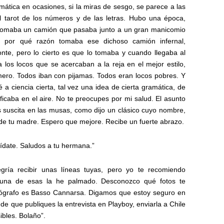
mática en ocasiones, si la miras de sesgo, se parece a las
l tarot de los números y de las letras. Hubo una época,
 tomaba un camión que pasaba junto a un gran manicomio
ar por qué razón tomaba ese dichoso camión infernal,
e, pero lo cierto es que lo tomaba y cuando llegaba al
los locos que se acercaban a la reja en el mejor estilo,
ro. Todos iban con pijamas. Todos eran locos pobres. Y
 a ciencia cierta, tal vez una idea de cierta gramática, de
ficaba en el aire. No te preocupes por mi salud. El asunto
és suscita en las musas, como dijo un clásico cuyo nombre,
 de tu madre. Espero que mejore. Recibe un fuerte abrazo.
ídate. Saludos a tu hermana.”
gría recibir unas líneas tuyas, pero yo te recomiendo
una de esas la he palmado. Desconozco qué fotos te
otógrafo es Basso Cannarsa. Digamos que estoy seguro en
e que publiques la entrevista en Playboy, enviarla a Chile
ibles. Bolaño”.