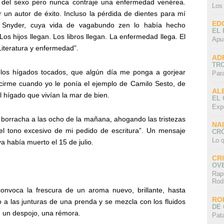
del sexo pero nunca contraje una enfermedad venérea.
Los
 un autor de éxito. Incluso la pérdida de dientes para mí
ED
Snyder, cuya vida de vagabundo zen lo había hecho
EL 
os hijos llegan. Los libros llegan. La enfermedad llega. El
Apu
“Literatura y enfermedad”.
AD
TR
los hígados tocados, que algún día me ponga a gorjear
Par
ecirme cuando yo le ponía el ejemplo de Camilo Sesto, de
AL
hígado que vivían la mar de bien.
EL
Exp
borracha a las ocho de la mañana, ahogando las tristezas
NA
el tono excesivo de mi pedido de escritura”. Un mensaje
CRÓ
Lo q
ya había muerto el 15 de julio.
CR
OV
Rap
Rod
nvoca la frescura de un aroma nuevo, brillante, hasta
RO
a las junturas de una prenda y se mezcla con los fluidos
DE 
, un despojo, una rémora.
Pat