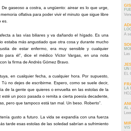
GI
 De gaseoso a costra, a ungüento: airear es lo que urge,
FU
 memoria olfativa para poder vivir el minuto que sigue libre
Ven
o es.
AD
LO
A s
afecta a las vías biliares y va dañando el hígado. Es una
ipio estaba más angustiado que otra cosa y durante mucho
SO
gustia de estar enfermo, era muy sensible y cualquier
MO
Las
o para él”, dice el médico Víctor Vargas, en una nota
e, con la firma de Andrés Gómez Bravo.
JE
UN
EL 
tuya, en cualquier fecha, a cualquier hora. Por supuesto,
o. Tú no dejes de escribirme. Espero, como se suele decir,
FR
LA
 de la gente que quieres o envuelta en las estolas de la
HOJ
 esté un poco pasada o remita a cierta poesía decadente,
as, pero que tampoco está tan mal. Un beso. Roberto”.
AN
AL 
Lee
tenía gusto a futuro. La vida se expandía con una fuerza
MI
s tarde esas estolas de las soledad sabrían a sufrimiento
VI