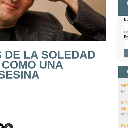
N
Fir
Em
 DE LA SOLEDAD
 COMO UNA
SESINA
DE
by
l
MÓ
DE
by
D
FU