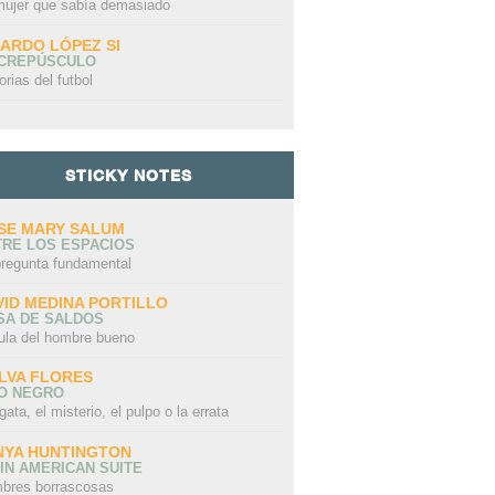
mujer que sabía demasiado
CARDO LÓPEZ SI
 CREPÚSCULO
orias del futbol
STICKY NOTES
SE MARY SALUM
TRE LOS ESPACIOS
pregunta fundamental
VID MEDINA PORTILLO
SA DE SALDOS
ula del hombre bueno
LVA FLORES
LO NEGRO
gata, el misterio, el pulpo o la errata
NYA HUNTINGTON
IN AMERICAN SUITE
bres borrascosas