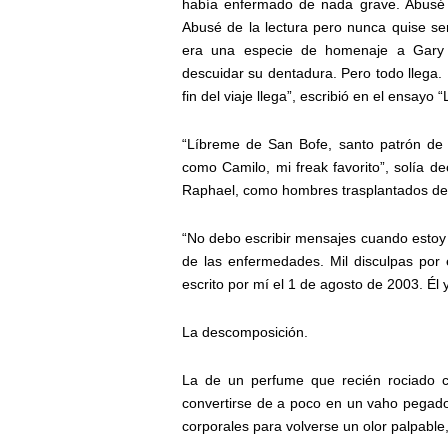
había enfermado de nada grave. Abusé 
Abusé de la lectura pero nunca quise ser
era una especie de homenaje a Gary 
descuidar su dentadura. Pero todo llega. L
fin del viaje llega”, escribió en el ensayo 
“Líbreme de San Bofe, santo patrón de 
como Camilo, mi freak favorito”, solía d
Raphael, como hombres trasplantados del 
“No debo escribir mensajes cuando estoy 
de las enfermedades. Mil disculpas por 
escrito por mí el 1 de agosto de 2003. Él 
La descomposición.
La de un perfume que recién rociado co
convertirse de a poco en un vaho pegado 
corporales para volverse un olor palpable