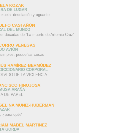
SELA KOZAK
ERA DE LUGAR
ezuela: desolación y aguante
OLFO CASTAÑÓN
CAL DEL MUNDO
eis décadas de “La muerte de Artemio Cruz”
CORRO VENEGAS
DO AVIÓN
 simples, pequeñas cosas
SÚS RAMÍREZ-BERMÚDEZ
 DICCIONARIO CORPORAL
OLVIDO DE LA VIOLENCIA
ANCISCO HINOJOSA
 MUSA ARAÑA
A DE PAPEL
GELINA MUÑIZ-HUBERMAN
AZAR
r, ¿para qué?
RIAM MABEL MARTINEZ
STA GORDA