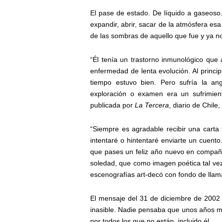
El pase de estado. De líquido a gaseoso.
expandir, abrir, sacar de la atmósfera esa
de las sombras de aquello que fue y ya n
“Él tenía un trastorno inmunológico que 
enfermedad de lenta evolución. Al princ
tiempo estuvo bien. Pero sufría la an
exploración o examen era un sufrimient
publicada por
La Tercera
, diario de Chil
“Siempre es agradable recibir una carta 
intentaré o hintentaré enviarte un cuent
que pases un feliz año nuevo en compañía
soledad, que como imagen poética tal vez
escenografías art-decó con fondo de llam
El mensaje del 31 de diciembre de 2002 
inasible. Nadie pensaba que unos años má
por todos los que no están, incluido él.