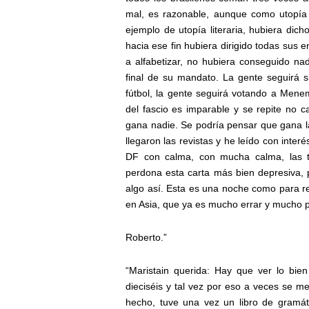
mal, es razonable, aunque como utopía
ejemplo de utopía literaria, hubiera dich
hacia ese fin hubiera dirigido todas sus 
a alfabetizar, no hubiera conseguido n
final de su mandato. La gente seguirá 
fútbol, la gente seguirá votando a Men
del fascio es imparable y se repite no 
gana nadie. Se podría pensar que gana la
llegaron las revistas y he leído con inte
DF con calma, con mucha calma, las tri
perdona esta carta más bien depresiva, 
algo así. Esta es una noche como para re
en Asia, que ya es mucho errar y mucho p
Roberto.”
“Maristain querida: Hay que ver lo bie
dieciséis y tal vez por eso a veces se m
hecho, tuve una vez un libro de gramát