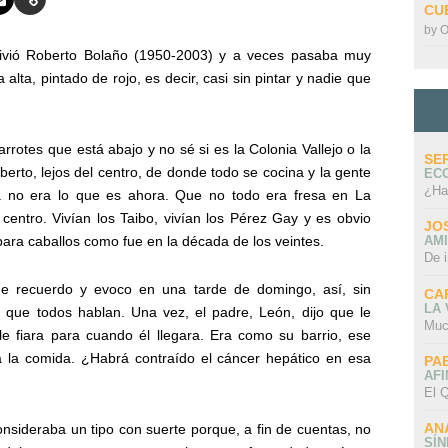
CU
by
O
ivió Roberto Bolaño (1950-2003) y a veces pasaba muy
alta, pintado de rojo, es decir, casi sin pintar y nadie que
rrotes que está abajo y no sé si es la Colonia Vallejo o la
SE
oberto, lejos del centro, de donde todo se cocina y la gente
EC
¿Ha
no era lo que es ahora. Que no todo era fresa en La
entro. Vivían los Taibo, vivían los Pérez Gay y es obvio
JO
 para caballos como fue en la década de los veintes.
AMI
De 
e recuerdo y evoco en una tarde de domingo, así, sin
CA
LA
que todos hablan. Una vez, el padre, León, dijo que le
Muc
e fiara para cuando él llegara. Era como su barrio, ese
a la comida. ¿Habrá contraído el cáncer hepático en esa
PA
AFI
El Q
AN
onsideraba un tipo con suerte porque, a fin de cuentas, no
SÍ