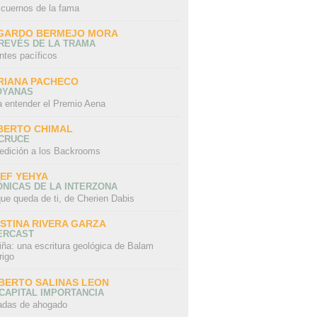
 cuernos de la fama
GARDO BERMEJO MORA
REVÉS DE LA TRAMA
ntes pacíficos
RIANA PACHECO
OYANAS
a entender el Premio Aena
BERTO CHIMAL
 CRUCE
edición a los Backrooms
IEF YEHYA
NICAS DE LA INTERZONA
ue queda de ti, de Cherien Dabis
ISTINA RIVERA GARZA
ERCAST
iña: una escritura geológica de Balam
rigo
BERTO SALINAS LEON
CAPITAL IMPORTANCIA
adas de ahogado