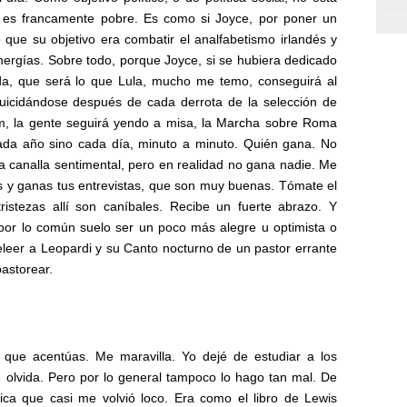
 es francamente pobre. Es como si Joyce, por poner un
o que su objetivo era combatir el analfabetismo irlandés y
energías. Sobre todo, porque Joyce, si se hubiera dedicado
ada, que será lo que Lula, mucho me temo, conseguirá al
suicidándose después de cada derrota de la selección de
em, la gente seguirá yendo a misa, la Marcha sobre Roma
cada año sino cada día, minuto a minuto. Quién gana. No
 canalla sentimental, pero en realidad no gana nadie. Me
rés y ganas tus entrevistas, que son muy buenas. Tómate el
stezas allí son caníbales. Recibe un fuerte abrazo. Y
por lo común suelo ser un poco más alegre u optimista o
leer a Leopardi y su Canto nocturno de un pastor errante
astorear.
n que acentúas. Me maravilla. Yo dejé de estudiar a los
e olvida. Pero por lo general tampoco lo hago tan mal. De
ica que casi me volvió loco. Era como el libro de Lewis