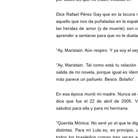
Dice Rafael Pérez Gay que en la locura n
aquello que nos da puñaladas en la espal
las heridas de amor (y de muerte) son 
aprender a sentarse para que no le duelan
“Ay, Maristain. Aún respiro. Y ya soy el se
“Ay, Maristain. Tal como está tu relació
salida de mi novela, porque igual es íde
más parece un pañuelo. Besos. Bolaño”.
En esa época murió mi madre. Nunca sé 
dice que fue el 22 de abril de 2005.
saludos para ella y para mi hermana.
“Querida Mónica: No seré yo el que te dig
distintas. Para mí Lula es, en principio
todos los brasileños coman tres veces al 