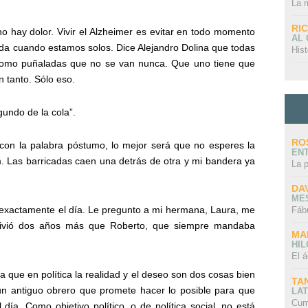
La 
RI
o hay dolor. Vivir el Alzheimer es evitar en todo momento
AL
da cuando estamos solos. Dice Alejandro Dolina que todas
Hist
como puñaladas que no se van nunca. Que uno tiene que
 tanto. Sólo eso.
gundo de la cola”.
RO
n con la palabra póstumo, lo mejor será que no esperes la
EN
m. Las barricadas caen una detrás de otra y mi bandera ya
La 
DA
ME
exactamente el día. Le pregunto a mi hermana, Laura, me
Fáb
 Vivió dos años más que Roberto, que siempre mandaba
MA
HI
El á
a que en política la realidad y el deseo son dos cosas bien
TA
, un antiguo obrero que promete hacer lo posible para que
LAT
Cum
día. Como objetivo político, o de política social, no está