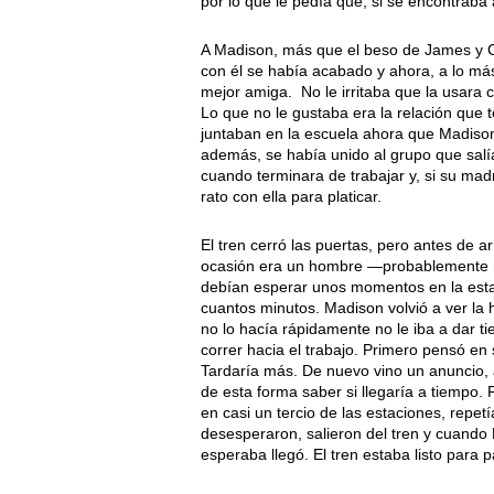
por lo que le pedía que, si se encontraba
A Madison, más que el beso de James y C
con él se había acabado y ahora, a lo má
mejor amiga. No le irritaba que la usar
Lo que no le gustaba era la relación que
juntaban en la escuela ahora que Madison 
además, se había unido al grupo que salí
cuando terminara de trabajar y, si su ma
rato con ella para platicar.
El tren cerró las puertas, pero antes de ar
ocasión era un hombre —probablemente re
debían esperar unos momentos en la estaci
cuantos minutos. Madison volvió a ver la 
no lo hacía rápidamente no le iba a dar ti
correr hacia el trabajo. Primero pensó en 
Tardaría más. De nuevo vino un anuncio, 
de esta forma saber si llegaría a tiempo. 
en casi un tercio de las estaciones, repet
desesperaron, salieron del tren y cuando 
esperaba llegó. El tren estaba listo para p