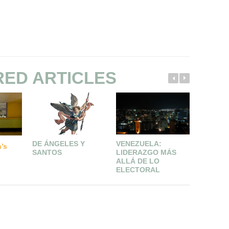
RED ARTICLES
VENEZUELA:
ALL AB
DE ÁNGELES Y
’s
LIDERAZGO MÁS
EMPATH
SANTOS
ALLÁ DE LO
ELECTORAL