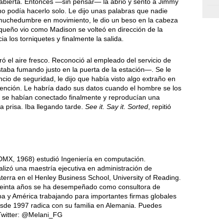
 abierta. Entonces —sin pensar— la abrió y sentó a Jimmy
o podía hacerlo solo. Le dijo unas palabras que nadie
a muchedumbre en movimiento, le dio un beso en la cabeza
 pequeño vio como Madison se volteó en dirección de la
ia los torniquetes y finalmente la salida.
ró el aire fresco. Reconoció al empleado del servicio de
taba fumando justo en la puerta de la estación—. Se le
cio de seguridad, le dijo que había visto algo extraño en
atención. Le habría dado sus datos cuando el hombre se los
s se habían conectado finalmente y reproducían una
 prisa. Iba llegando tarde.
See it. Say it. Sorted
, repitió
MX, 1968) estudió Ingeniería en computación.
alizó una maestría ejecutiva en administración de
terra en el Henley Business School, University of Reading.
reinta años se ha desempeñado como consultora de
a y América trabajando para importantes firmas globales
esde 1997 radica con su familia en Alemania. Puedes
Twitter: @Melani_FG