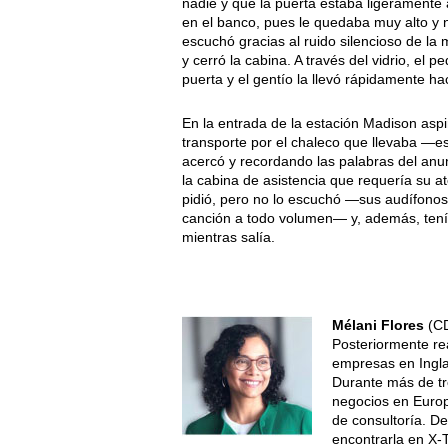
nadie y que la puerta estaba ligeramente
en el banco, pues le quedaba muy alto y n
escuchó gracias al ruido silencioso de l
y cerró la cabina. A través del vidrio, el
puerta y el gentío la llevó rápidamente hac
En la entrada de la estación Madison aspi
transporte por el chaleco que llevaba —es
acercó y recordando las palabras del anun
la cabina de asistencia que requería su 
pidió, pero no lo escuchó —sus audífono
canción a todo volumen— y, además, tenía
mientras salía.
Mélani Flores
(CD
Posteriormente re
empresas en Ingla
Durante más de t
negocios en Europ
de consultoría. D
encontrarla en X-