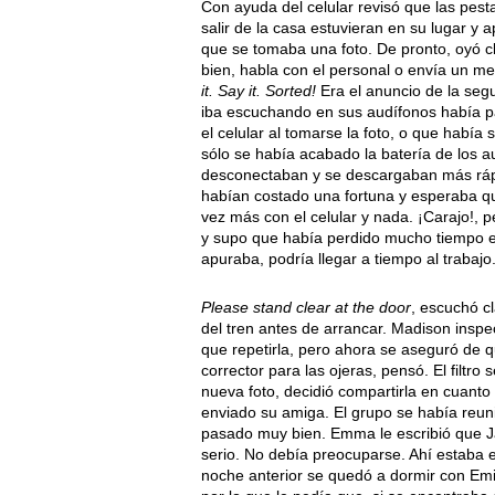
Con ayuda del celular revisó que las pest
salir de la casa estuvieran en su lugar y
que se tomaba una foto. De pronto, oyó c
bien, habla con el personal o envía un me
it. Say it. Sorted!
Era el anuncio de la seg
iba escuchando en sus audífonos había p
el celular al tomarse la foto, o que había
sólo se había acabado la batería de los 
desconectaban y se descargaban más rápid
habían costado una fortuna y esperaba qu
vez más con el celular y nada. ¡Carajo!, p
y supo que había perdido mucho tiempo en
apuraba, podría llegar a tiempo al trabajo
Please stand clear at the door
, escuchó c
del tren antes de arrancar. Madison inspe
que repetirla, pero ahora se aseguró de qu
corrector para las ojeras, pensó. El filtro
nueva foto, decidió compartirla en cuanto
enviado su amiga. El grupo se había reunid
pasado muy bien. Emma le escribió que 
serio. No debía preocuparse. Ahí estaba 
noche anterior se quedó a dormir con Emi