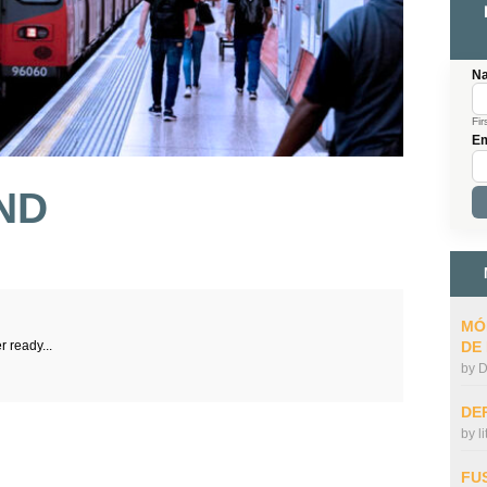
N
Fir
Em
ND
MÓ
r ready...
DE
by
D
DE
by
l
FU