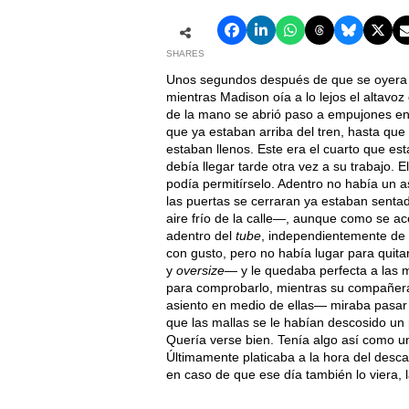
SHARES
Unos segundos después de que se oyera u
mientras Madison oía a lo lejos el altavoz
de la mano se abrió paso a empujones en
que ya estaban arriba del tren, hasta que 
estaban llenos. Este era el cuarto que est
debía llegar tarde otra vez a su trabajo. E
podía permitírselo. Adentro no había un as
las puertas se cerraran ya estaban senta
aire frío de la calle—, aunque como se ac
adentro del
tube
, independientemente de 
con gusto, pero no había lugar para quitar
y
oversize
— y le quedaba perfecta a las m
para comprobarlo, mientras su compañera 
asiento en medio de ellas— miraba pasar
que las mallas se le habían descosido un p
Quería verse bien. Tenía algo así como u
Últimamente platicaba a la hora del desc
en caso de que ese día también lo viera, l