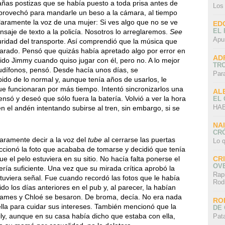
añas postizas que se había puesto a toda prisa antes de
Los
 aprovechó para mandarle un beso a la cámara, al tiempo
laramente la voz de una mujer: Si ves algo que no se ve
ED
EL 
nsaje de texto a la policía. Nosotros lo arreglaremos.
See
Apu
uridad del transporte. Así comprendió que la música que
arado. Pensó que quizás había apretado algo por error en
AD
 sido Jimmy cuando quiso jugar con él, pero no. A lo mejor
TR
audífonos, pensó. Desde hacía unos días, se
Par
o de lo normal y, aunque tenía años de usarlos, le
e funcionaran por más tiempo. Intentó sincronizarlos una
AL
ensó y deseó que sólo fuera la batería. Volvió a ver la hora
EL
HAB
 el andén intentando subirse al tren, sin embargo, si se
.
NA
CRÓ
laramente decir a la voz del
tube
al cerrarse las puertas
Lo q
ccionó la foto que acababa de tomarse y decidió que tenía
e el pelo estuviera en su sitio. No hacía falta ponerse el
CR
OV
 sería suficiente. Una vez que su mirada crítica aprobó la
Rap
 tuviera señal. Fue cuando recordó las fotos que le había
Rod
o los días anteriores en el pub y, al parecer, la habían
James y Chloé se besaron. De broma, decía. No era nada
RO
ella para cuidar sus intereses. También mencionó que la
DE 
ly, aunque en su casa había dicho que estaba con ella,
Pat