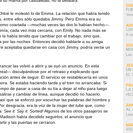
 a su mamá por casualidad, no la delatara.
GI
FU
hloé le molestó lo de Emma. La relación que había tenido
Ven
s, entre ellos sólo quedaba Jimmy. Pero Emma era su
a como coartada —muchas veces las dos lo habían hecho—.
AD
LO
 tenía, cada vez más cercana, con Emily. No nada más se
A s
la había tenido que cambiar por el trabajo, sino que,
a por las noches. Entonces decidió hablarle a su amiga
SO
dre aceptaba quedarse en casa con Jimmy, podría verse un
MO
Las
JE
rancar las volvió a abrir y se oyó un anuncio. En esta
UN
al— disculpándose por el retraso y explicando que
EL 
ón antes de seguir. El servicio se restablecería en unos
hora. Se estaba haciendo tarde y el tren no arrancaba. Si
FR
empo de pasar a casa de su tía a dejar al niño para luego
LA
salirse y cambiar de línea, aunque decidió no hacerlo.
HOJ
así que se esforzó por escuchar las palabras del hombre y
AN
Por desgracia, era la voz de la mujer del
tube
que, como
AL 
ía:
See it. Say it. Sorted!
Algunos de los otros pasajeros se
Lee
Madison había decidido seguirlos, el anuncio que
artir y las puertas se cerraron.
MI
VI