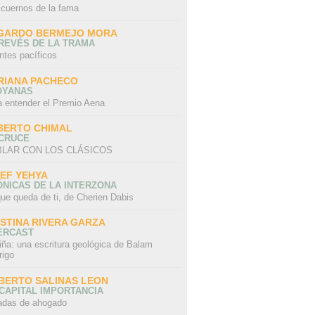
 cuernos de la fama
GARDO BERMEJO MORA
REVÉS DE LA TRAMA
ntes pacíficos
RIANA PACHECO
OYANAS
a entender el Premio Aena
BERTO CHIMAL
 CRUCE
LAR CON LOS CLÁSICOS
IEF YEHYA
NICAS DE LA INTERZONA
ue queda de ti, de Cherien Dabis
ISTINA RIVERA GARZA
ERCAST
iña: una escritura geológica de Balam
rigo
BERTO SALINAS LEON
CAPITAL IMPORTANCIA
adas de ahogado