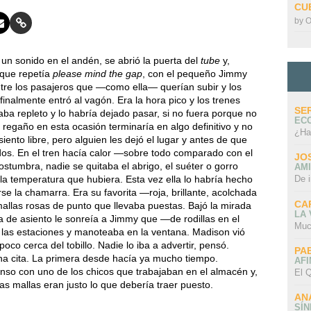
CU
by
O
n sonido en el andén, se abrió la puerta del
tube
y,
 que repetía
please mind the gap
, con el pequeño Jimmy
tre los pasajeros que —como ella— querían subir y los
finalmente entró al vagón. Era la hora pico y los trenes
SE
aba repleto y lo habría dejado pasar, si no fuera porque no
EC
l regaño en esta ocasión terminaría en algo definitivo y no
¿Ha
iento libre, pero alguien les dejó el lugar y antes de que
dos. En el tren hacía calor —sobre todo comparado con el
JO
ostumbra, nadie se quitaba el abrigo, el suéter o gorro
AMI
la temperatura que hubiera. Esta vez ella lo habría hecho
De 
se la chamarra. Era su favorita —roja, brillante, acolchada
CA
allas rosas de punto que llevaba puestas. Bajó la mirada
LA
de asiento le sonreía a Jimmy que —de rodillas en el
Muc
 las estaciones y manoteaba en la ventana. Madison vió
oco cerca del tobillo. Nadie lo iba a advertir, pensó.
PA
na cita. La primera desde hacía ya mucho tiempo.
AFI
anso con uno de los chicos que trabajaban en el almacén y,
El Q
as mallas eran justo lo que debería traer puesto.
AN
SÍ