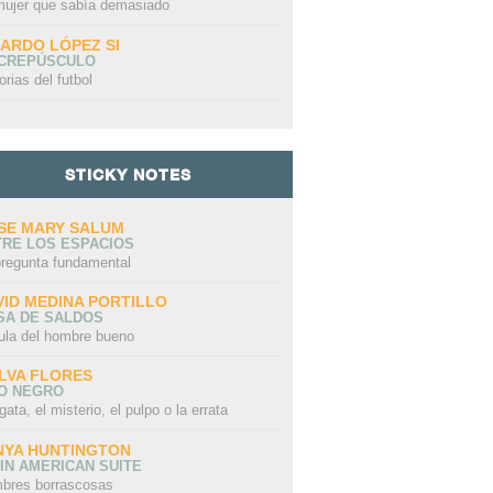
mujer que sabía demasiado
CARDO LÓPEZ SI
 CREPÚSCULO
orias del futbol
STICKY NOTES
SE MARY SALUM
TRE LOS ESPACIOS
pregunta fundamental
VID MEDINA PORTILLO
SA DE SALDOS
ula del hombre bueno
LVA FLORES
LO NEGRO
gata, el misterio, el pulpo o la errata
NYA HUNTINGTON
IN AMERICAN SUITE
bres borrascosas