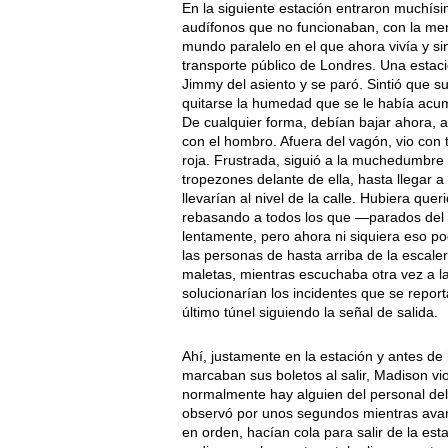
En la siguiente estación entraron muchísim
audífonos que no funcionaban, con la men
mundo paralelo en el que ahora vivía y s
transporte público de Londres. Una estac
Jimmy del asiento y se paró. Sintió que s
quitarse la humedad que se le había acumu
De cualquier forma, debían bajar ahora, 
con el hombro. Afuera del vagón, vio con 
roja. Frustrada, siguió a la muchedumbre
tropezones delante de ella, hasta llegar a 
llevarían al nivel de la calle. Hubiera que
rebasando a todos los que —parados del 
lentamente, pero ahora ni siquiera eso po
las personas de hasta arriba de la escalera
maletas, mientras escuchaba otra vez a l
solucionarían los incidentes que se repor
último túnel siguiendo la señal de salida.
Ahí, justamente en la estación y antes de
marcaban sus boletos al salir, Madison vio
normalmente hay alguien del personal del 
observó por unos segundos mientras avanz
en orden, hacían cola para salir de la es