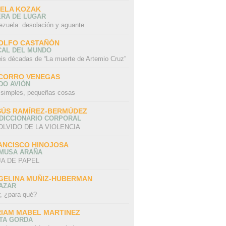
SELA KOZAK
ERA DE LUGAR
ezuela: desolación y aguante
OLFO CASTAÑÓN
CAL DEL MUNDO
eis décadas de “La muerte de Artemio Cruz”
CORRO VENEGAS
DO AVIÓN
 simples, pequeñas cosas
SÚS RAMÍREZ-BERMÚDEZ
 DICCIONARIO CORPORAL
OLVIDO DE LA VIOLENCIA
ANCISCO HINOJOSA
 MUSA ARAÑA
A DE PAPEL
GELINA MUÑIZ-HUBERMAN
AZAR
r, ¿para qué?
RIAM MABEL MARTINEZ
STA GORDA