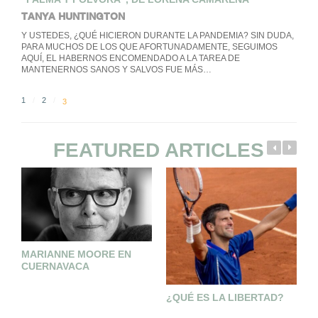
TANYA HUNTINGTON
Y USTEDES, ¿QUÉ HICIERON DURANTE LA PANDEMIA? SIN DUDA,
PARA MUCHOS DE LOS QUE AFORTUNADAMENTE, SEGUIMOS
AQUÍ, EL HABERNOS ENCOMENDADO A LA TAREA DE
MANTENERNOS SANOS Y SALVOS FUE MÁS…
1
2
3
FEATURED ARTICLES
MARIANNE MOORE EN
L
CUERNAVACA
P
P
¿QUÉ ES LA LIBERTAD?