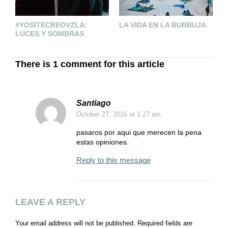
S
#YOSÍTECREOVZLA:
LA VIDA EN LA BURBUJA
N
LUCES Y SOMBRAS
There is 1 comment for this article
Santiago
October 27, 2016
at 1:27 am
pasaros por aqui que merecen la pena
estas opiniones.
Reply to this message
LEAVE A REPLY
Your email address will not be published.
Required fields are