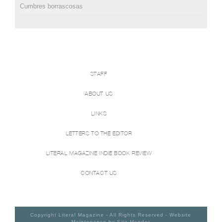
Cumbres borrascosas
STAFF
ABOUT US
LINKS
LETTERS TO THE EDITOR
LITERAL MAGAZINE INDIE BOOK REVIEW
CONTACT US
Copyright Literal Magazine - All Rights Reserved - Website
Maintenance by
Site Mender