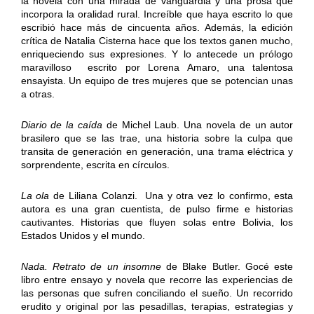
la novela con una mirada de vanguardia y una prosa que
incorpora la oralidad rural. Increíble que haya escrito lo que
escribió hace más de cincuenta años. Además, la edición
crítica de Natalia Cisterna hace que los textos ganen mucho,
enriqueciendo sus expresiones. Y lo antecede un prólogo
maravilloso escrito por Lorena Amaro, una talentosa
ensayista. Un equipo de tres mujeres que se potencian unas
a otras.
Diario de la caída
de Michel Laub. Una novela de un autor
brasilero que se las trae, una historia sobre la culpa que
transita de generación en generación, una trama eléctrica y
sorprendente, escrita en círculos.
La ola
de Liliana Colanzi. Una y otra vez lo confirmo, esta
autora es una gran cuentista, de pulso firme e historias
cautivantes. Historias que fluyen solas entre Bolivia, los
Estados Unidos y el mundo.
Nada. Retrato de un insomne
de Blake Butler. Gocé este
libro entre ensayo y novela que recorre las experiencias de
las personas que sufren conciliando el sueño. Un recorrido
erudito y original por las pesadillas, terapias, estrategias y