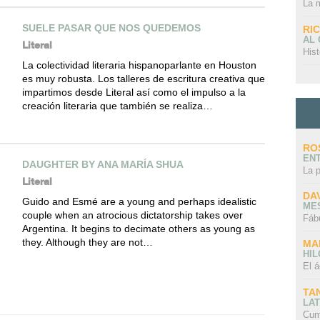
La 
SUELE PASAR QUE NOS QUEDEMOS
RI
AL
Literal
Hist
La colectividad literaria hispanoparlante en Houston
es muy robusta. Los talleres de escritura creativa que
impartimos desde Literal así como el impulso a la
creación literaria que también se realiza…
RO
EN
DAUGHTER BY ANA MARÍA SHUA
La 
Literal
DA
Guido and Esmé are a young and perhaps idealistic
ME
couple when an atrocious dictatorship takes over
Fáb
Argentina. It begins to decimate others as young as
they. Although they are not…
MA
HI
El á
TA
LAT
Cum