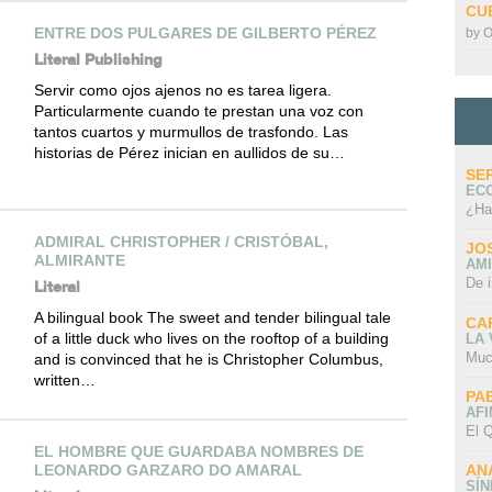
CU
ENTRE DOS PULGARES DE GILBERTO PÉREZ
by
O
Literal Publishing
Servir como ojos ajenos no es tarea ligera.
Particularmente cuando te prestan una voz con
tantos cuartos y murmullos de trasfondo. Las
historias de Pérez inician en aullidos de su…
SE
EC
¿Ha
ADMIRAL CHRISTOPHER / CRISTÓBAL,
JO
ALMIRANTE
AMI
De 
Literal
A bilingual book The sweet and tender bilingual tale
CA
of a little duck who lives on the rooftop of a building
LA
Muc
and is convinced that he is Christopher Columbus,
written…
PA
AFI
El Q
EL HOMBRE QUE GUARDABA NOMBRES DE
LEONARDO GARZARO DO AMARAL
AN
SÍ