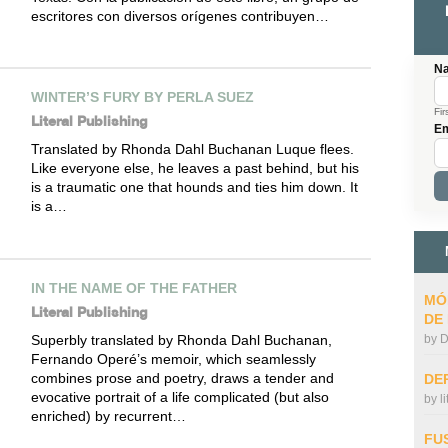
escritores con diversos orígenes contribuyen…
N
WINTER’S FURY BY PERLA SUEZ
Fir
Literal Publishing
Em
Translated by Rhonda Dahl Buchanan Luque flees.
Like everyone else, he leaves a past behind, but his
is a traumatic one that hounds and ties him down. It
is a…
IN THE NAME OF THE FATHER
MÓ
Literal Publishing
DE
Superbly translated by Rhonda Dahl Buchanan,
by
D
Fernando Operé’s memoir, which seamlessly
combines prose and poetry, draws a tender and
DE
evocative portrait of a life complicated (but also
by
l
enriched) by recurrent…
FU