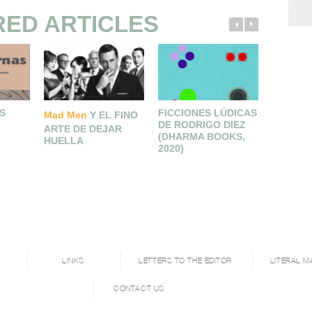
RED ARTICLES
S
FICCIONES LÚDICAS
MARAÑA
Mad Men
Y EL FINO
DE RODRIGO DIEZ
DISEASE
ARTE DE DEJAR
(DHARMA BOOKS,
JUNGLE
HUELLA
2020)
COLOM
LINKS
LETTERS TO THE EDITOR
LITERAL M
CONTACT US