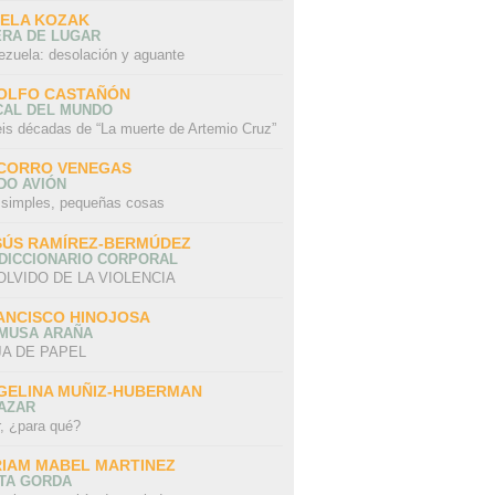
SELA KOZAK
ERA DE LUGAR
ezuela: desolación y aguante
OLFO CASTAÑÓN
CAL DEL MUNDO
eis décadas de “La muerte de Artemio Cruz”
CORRO VENEGAS
DO AVIÓN
 simples, pequeñas cosas
SÚS RAMÍREZ-BERMÚDEZ
 DICCIONARIO CORPORAL
OLVIDO DE LA VIOLENCIA
ANCISCO HINOJOSA
 MUSA ARAÑA
A DE PAPEL
GELINA MUÑIZ-HUBERMAN
AZAR
r, ¿para qué?
RIAM MABEL MARTINEZ
STA GORDA