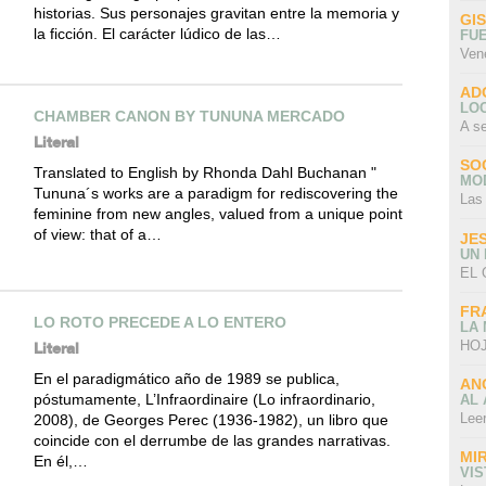
historias. Sus personajes gravitan entre la memoria y
GI
la ficción. El carácter lúdico de las…
FU
Ven
AD
LO
CHAMBER CANON BY TUNUNA MERCADO
A s
Literal
SO
Translated to English by Rhonda Dahl Buchanan "
MO
Tununa´s works are a paradigm for rediscovering the
Las
feminine from new angles, valued from a unique point
of view: that of a…
JE
UN
EL 
FR
LO ROTO PRECEDE A LO ENTERO
LA
HOJ
Literal
En el paradigmático año de 1989 se publica,
AN
póstumamente, L’Infraordinaire (Lo infraordinario,
AL 
Lee
2008), de Georges Perec (1936-1982), un libro que
coincide con el derrumbe de las grandes narrativas.
MI
En él,…
VI