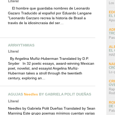
Literal
Los
El hombre que guardaba nombres de Leonardo
ED
Gazaro Traducido al español por Eduardo Langane
EL 
"Leonardo Garzaro recrea la historia de Brasil a
Apu
través de la idiosincrasia del ser…
AD
TR
Par
ARRHYTHMIAS
AL
EL
Literal
HAB
By Angelina Muñiz-Huberman Translated by D.P.
Snyder In 32 poetic essays, award-winning Mexican
NA
CRÓ
poet, novelist, and essayist Angelina Muñiz-
Lo q
Huberman takes a stroll through the twentieth
century, exploring an…
CR
OV
Rap
Rod
AGUJAS
Needles
BY GABRIELA POLIT DUEÑAS
Literal
RO
DE 
Needles by Gabriela Polit Dueñas Translated by Sean
Pat
Manning Este grupo poemas mínimos cuentan varias