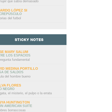
mujer que sabía demasiado
CARDO LÓPEZ SI
 CREPÚSCULO
orias del futbol
STICKY NOTES
SE MARY SALUM
TRE LOS ESPACIOS
pregunta fundamental
VID MEDINA PORTILLO
SA DE SALDOS
ula del hombre bueno
LVA FLORES
LO NEGRO
gata, el misterio, el pulpo o la errata
NYA HUNTINGTON
IN AMERICAN SUITE
bres borrascosas