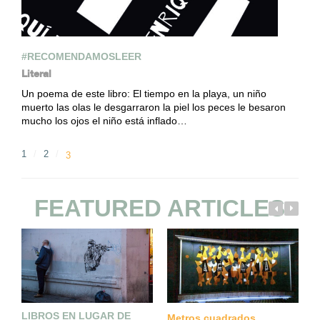
#RECOMENDAMOSLEER
Literal
Un poema de este libro: El tiempo en la playa, un niño
muerto las olas le desgarraron la piel los peces le besaron
mucho los ojos el niño está inflado…
1
2
3
FEATURED ARTICLES
LIBROS EN LUGAR DE
Metros cuadrados
A