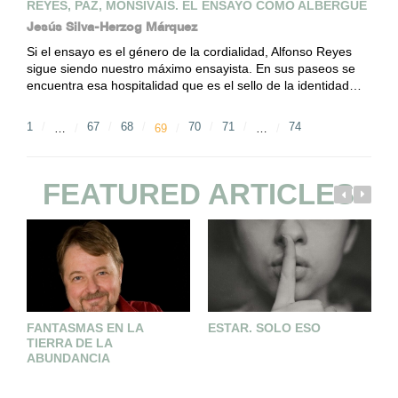
REYES, PAZ, MONSIVÁIS. EL ENSAYO COMO ALBERGUE
Jesús Silva-Herzog Márquez
Si el ensayo es el género de la cordialidad, Alfonso Reyes
sigue siendo nuestro máximo ensayista. En sus paseos se
encuentra esa hospitalidad que es el sello de la identidad…
1
67
68
70
71
74
…
69
…
FEATURED ARTICLES
FANTASMAS EN LA
ESTAR. SOLO ESO
N
TIERRA DE LA
L
ABUNDANCIA