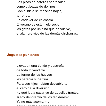
Los picos de botellas sobresalen
como cabezas de delfines.
Con el hielo se mezclan hojas,
terrones,
un cadáver de chicharra.
El verano es este hielo sucio,
los gritos por un niño que no vuelve,
el alambre vivo de las demás chicharras.
Juguetes puritanos
Llevaban una tienda y descreían
de todo lo vendible.
La forma de los huevos
les parecía superflua.
Para sus hijos habían descubierto
el cero de la diversión,
¿y qué iba a sacar yo de aquellos trastos,
si soy del gremio de los teñidores?
Ya no más asomarme
bajo el disfraz de quien les compra algo.