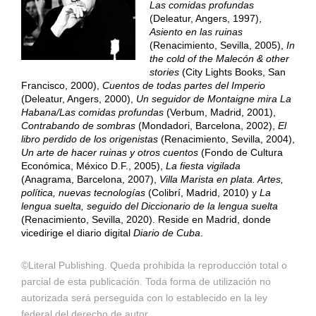
Las comidas profundas
(Deleatur, Angers, 1997),
Asiento en las ruinas
(Renacimiento, Sevilla, 2005),
In
the cold of the Malecón & other
stories
(City Lights Books, San
Francisco, 2000),
Cuentos de todas partes del Imperio
(Deleatur, Angers, 2000),
Un seguidor de Montaigne mira La
Habana/Las comidas profundas
(Verbum, Madrid, 2001),
Contrabando de sombras
(Mondadori, Barcelona, 2002),
El
libro perdido de los origenistas
(Renacimiento, Sevilla, 2004),
Un arte de hacer ruinas y otros cuentos
(Fondo de Cultura
Económica, México D.F., 2005),
La fiesta vigilada
(Anagrama, Barcelona, 2007),
Villa Marista en plata. Artes,
política, nuevas tecnologías
(Colibrí, Madrid, 2010) y
La
lengua suelta, seguido del Diccionario de la lengua suelta
(Renacimiento, Sevilla, 2020). Reside en Madrid, donde
vicedirige el diario digital
Diario de Cuba
.
©Literal Publishing. Queda prohibida la reproducción total o
parcial de esta publicación. Toda forma de utilización no
autorizada será perseguida con lo establecido en la ley
federal del derecho de autor.