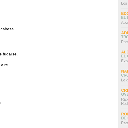
Los
ED
EL 
Apu
 cabeza.
AD
TR
Par
AL
de fugarse.
EL
Exp
 aire.
NA
CRÓ
Lo q
CR
OV
Rap
s.
Rod
RO
DE 
Pat