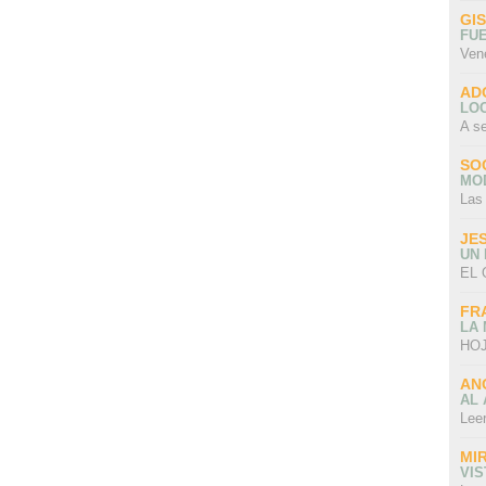
GI
FU
Ven
AD
LO
A s
SO
MO
Las
JE
UN
EL 
FR
LA
HOJ
AN
AL 
Lee
MI
VI