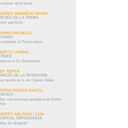
 cuernos de la fama
GARDO BERMEJO MORA
REVÉS DE LA TRAMA
ntes pacíficos
RIANA PACHECO
OYANAS
a entender el Premio Aena
BERTO CHIMAL
 CRUCE
edición a los Backrooms
IEF YEHYA
NICAS DE LA INTERZONA
ue queda de ti, de Cherien Dabis
ISTINA RIVERA GARZA
ERCAST
iña: una escritura geológica de Balam
rigo
BERTO SALINAS LEON
CAPITAL IMPORTANCIA
adas de ahogado