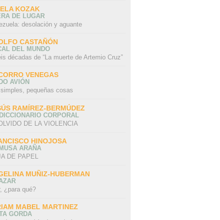
SELA KOZAK
ERA DE LUGAR
ezuela: desolación y aguante
OLFO CASTAÑÓN
CAL DEL MUNDO
eis décadas de “La muerte de Artemio Cruz”
CORRO VENEGAS
DO AVIÓN
 simples, pequeñas cosas
SÚS RAMÍREZ-BERMÚDEZ
 DICCIONARIO CORPORAL
OLVIDO DE LA VIOLENCIA
ANCISCO HINOJOSA
 MUSA ARAÑA
A DE PAPEL
GELINA MUÑIZ-HUBERMAN
AZAR
r, ¿para qué?
RIAM MABEL MARTINEZ
STA GORDA