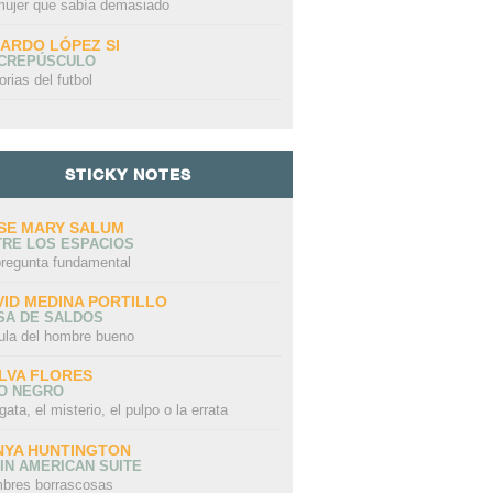
mujer que sabía demasiado
CARDO LÓPEZ SI
 CREPÚSCULO
orias del futbol
STICKY NOTES
SE MARY SALUM
TRE LOS ESPACIOS
pregunta fundamental
VID MEDINA PORTILLO
SA DE SALDOS
ula del hombre bueno
LVA FLORES
LO NEGRO
gata, el misterio, el pulpo o la errata
NYA HUNTINGTON
IN AMERICAN SUITE
PARUSÍA DE LOS
ANERAS DE
P
bres borrascosas
SOBRE LOS