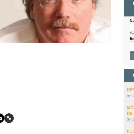
N
Fir
Em
DE
by
l
MÓ
DE
by
D
FU