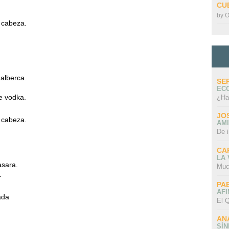
CU
by
O
 cabeza.
 alberca.
SE
EC
de vodka.
¿Ha
JO
 cabeza.
AMI
De 
CA
LA
asara.
Muc
.
PA
AFI
ada
El Q
AN
SÍ