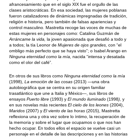
afrancesamiento que en el siglo XIX fue el orgullo de las
clases aristocráticas. En esa sociedad, las mujeres poblanas
fueron catalizadores de dinámicas impregnadas de tradición,
religión e historia, pero también de falsas apariencias y
control masculino. Mastretta recoge las voces de muchas de
estas mujeres en personajes como: Catalina Guzmán de
Arráncame la vida,
la joven apasionada que desafió a todo y
a todos; la tía Leonor de
Mujeres de ojos grandes,
con “el
ombligo más perfecto que se haya visto”; o Isabel Arango en
Ninguna eternidad como la mía,
nacida “intensa y desatada
como el olor del café”.
En otros de sus libros como
Ninguna eternidad como la mía
(1998),
La emoción de las cosas
(2013) —una obra
autobiográfica que se centra en su origen familiar
trasatlántico que une a Italia y México—, sus libros de
ensayos
Puerto libre
(1993) y
El mundo iluminado
(1998
),
y
en sus novelas más recientes
El cielo de los leones
(2004),
Maridos
(2007) y
El viento de las horas
(2015), Mastretta
reflexiona una y otra vez sobre lo íntimo, la recuperación de
la memoria y sobre el lugar que ocupamos o que nos han
hecho ocupar. En todos ellos el espacio se vuelve casi un
personaje en el detalle de las descripciones y en las historias