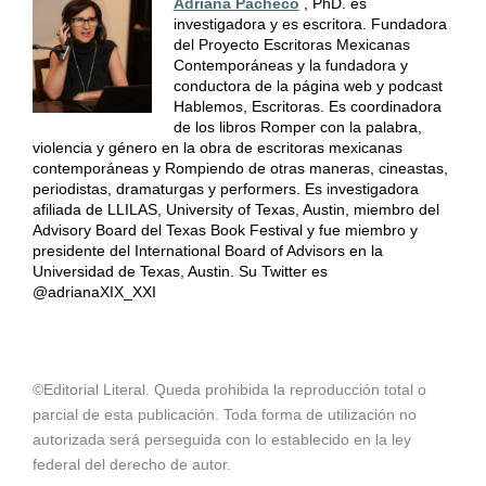
Adriana Pacheco
, PhD. es
investigadora y es escritora. Fundadora
del Proyecto Escritoras Mexicanas
Contemporáneas y la fundadora y
conductora de la página web y podcast
Hablemos, Escritoras. Es coordinadora
de los libros Romper con la palabra,
violencia y género en la obra de escritoras mexicanas
contemporáneas y Rompiendo de otras maneras, cineastas,
periodistas, dramaturgas y performers. Es investigadora
afiliada de LLILAS, University of Texas, Austin, miembro del
Advisory Board del Texas Book Festival y fue miembro y
presidente del International Board of Advisors en la
Universidad de Texas, Austin. Su Twitter es
@adrianaXIX_XXI
©Editorial Literal. Queda prohibida la reproducción total o
parcial de esta publicación. Toda forma de utilización no
autorizada será perseguida con lo establecido en la ley
federal del derecho de autor.