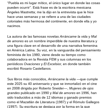
“Puebla es mi lugar mítico, el único lugar en donde las cosas
pueden ocurrir”. Está frase es de la escritora mexicana
Ángeles Mastretta; me la dijo en la entrevista que le hice
hace unas semanas y se refiere a una de las ciudades
coloniales más hermosa del continente, en donde ella y yo
nacimos.
La autora de las famosas novelas
Arráncame la vida
y
Mal
de amores
es un nombre imperdible de nuestra literatura y
una figura clave en el desarrollo de una narrativa femenina
en América Latina. Su voz, en la vanguardia del pensamiento
feminista de los 1980, viene desde su tiempo como
colaboradora en la Revista FEM y sus columnas en los
periódicos
Ovaciones
y
El Excelsior,
en donde también
escribió Rosario Castellanos.
Sus libros más conocidos,
Arráncame la vida
—que cumple
este 2025 su 40 aniversario y que se inmortalizó en el cine
en 2008 dirigida por Roberto Sneider—,
Mujeres de ojos
grandes
publicado en 1990 y
Mal de amores
en 1996, han
sido traducidos a más de 12 idiomas y ganado premios
como el Mazatlán de Literatura (1987) y el Rómulo Gallegos
(1997). Su escritura se destaca por la forma en la que