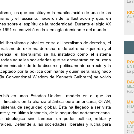
La 
RI
alismo, los que constituyen la manifestación de una de las
AL
ismo y el fascismo, nacieron de la Ilustración y que, en
Hist
nes sobre el espíritu de la modernidad. Durante el siglo XX
de 1991 se convirtió en la ideología dominante del mundo.
el liberalismo global es entre el liberalismo de derecha, el
iberalismo de extrema derecha, el de extrema izquierda y el
ncia, el liberalismo se ha instalado como el sistema
 de todas aquellas sociedades que se encuentran en su zona
RO
 denominador de todo discurso políticamente correcto y la
EN
aceptado por la política dominante y quién será marginado
La 
[la Conventional Wisdom de Kenneth Galbraith] se volvió
DA
ME
Fáb
nscribió en unos Estados Unidos –modelo en el que los
o– fincados en la alianza atlántica euro-americana, OTAN,
MA
HI
 sistema de seguridad global. Ésta ha llegado a ser vista
El á
te y, en última instancia, de la seguridad norteamericana.
r ideológico sino también un poder político, militar y
TA
raíces. Defiende a las sociedades liberales y lucha para
LAT
Cum