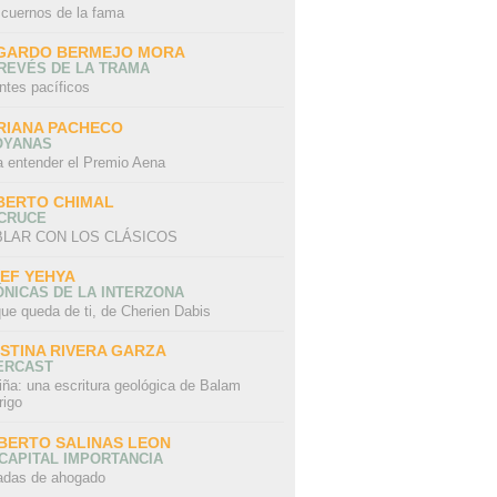
 cuernos de la fama
GARDO BERMEJO MORA
REVÉS DE LA TRAMA
ntes pacíficos
RIANA PACHECO
OYANAS
a entender el Premio Aena
BERTO CHIMAL
 CRUCE
LAR CON LOS CLÁSICOS
IEF YEHYA
NICAS DE LA INTERZONA
ue queda de ti, de Cherien Dabis
ISTINA RIVERA GARZA
ERCAST
iña: una escritura geológica de Balam
rigo
BERTO SALINAS LEON
CAPITAL IMPORTANCIA
adas de ahogado