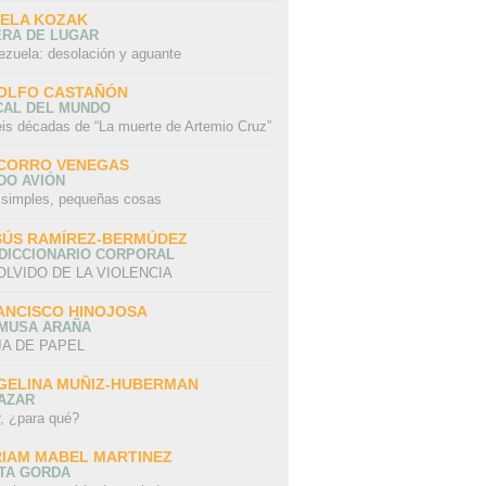
SELA KOZAK
ERA DE LUGAR
ezuela: desolación y aguante
OLFO CASTAÑÓN
CAL DEL MUNDO
eis décadas de “La muerte de Artemio Cruz”
CORRO VENEGAS
DO AVIÓN
 simples, pequeñas cosas
SÚS RAMÍREZ-BERMÚDEZ
 DICCIONARIO CORPORAL
OLVIDO DE LA VIOLENCIA
ANCISCO HINOJOSA
 MUSA ARAÑA
A DE PAPEL
GELINA MUÑIZ-HUBERMAN
AZAR
r, ¿para qué?
RIAM MABEL MARTINEZ
STA GORDA