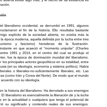
d abierta existe algo más, y el hecho de tal existencia es
eración.
sión
del liberalismo occidental, se derrumbó en 1991, algunos
clamaron el fin de la historia. Ello resultaba bastante
igo explícito de la sociedad abierta, no existía más la
 la época moderna, aquella definida por la lucha entre tres
comunismo y fascismo) herederas de la Ilustración.
 instante en que acaeció el “momento unipolar” (Charles
ntre 1991 y 2014, en el centro del cual se produjo el
er, fue la época de dominación mundial del liberalismo.
los principales actores geopolíticos en su totalidad, entre
usia (en su ideología, economía y sistema político). Había
iberales o liberales-no-suficientemente liberales, etc. Las
ocas (como Irán y Corea del Norte). De modo que el mundo
e acuerdo con su ideología.
n la historia del liberalismo. Ha derrotado a sus enemigos
. El liberalismo es esencialmente la
liberación de
y la
lucha
e en la actualidad o cualquiera que tenga el potencial de
uirió su significado y contenido reales de sus enemigos.