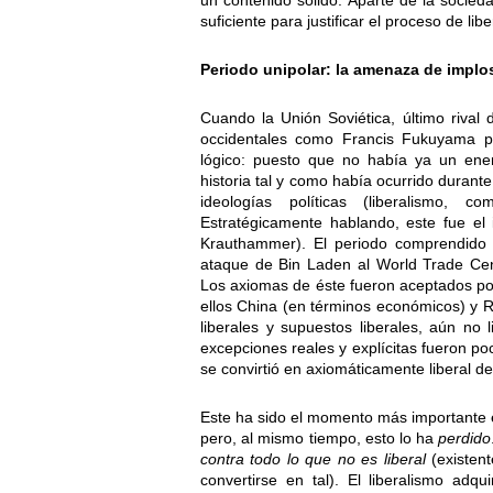
un contenido sólido. Aparte de la socieda
suficiente para justificar el proceso de lib
Periodo unipolar: la amenaza de implo
Cuando la Unión Soviética, último rival 
occidentales como Francis Fukuyama pro
lógico: puesto que no había ya un enem
historia tal y como había ocurrido durante
ideologías políticas (liberalismo, 
Estratégicamente hablando, este fue el
Krauthammer). El periodo comprendido e
ataque de Bin Laden al World Trade Cent
Los axiomas de éste fueron aceptados por 
ellos China (en términos económicos) y R
liberales y supuestos liberales, aún no l
excepciones reales y explícitas fueron p
se convirtió en axiomáticamente liberal d
Este ha sido el momento más importante e
pero, al mismo tiempo, esto lo ha
perdido
contra todo lo que no es liberal
(existent
convertirse en tal). El liberalismo adq