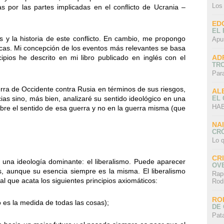
Los
 por las partes implicadas en el conflicto de Ucrania –
ED
EL 
s y la historia de este conflicto. En cambio, me propongo
Apu
cas. Mi concepción de los eventos más relevantes se basa
AD
cipios he descrito en mi libro publicado en inglés con el
TR
Par
erra de Occidente contra Rusia en términos de sus riesgos,
AL
EL
ias sino, más bien, analizaré su sentido ideológico en una
HAB
sobre el sentido de esa guerra y no en la guerra misma (que
NA
CRÓ
Lo q
CR
una ideología dominante: el liberalismo. Puede aparecer
OV
, aunque su esencia siempre es la misma. El liberalismo
Rap
l que acata los siguientes principios axiomáticos:
Rod
RO
uo es la medida de todas las cosas);
DE 
Pat