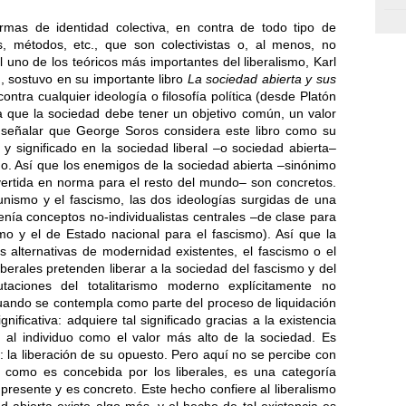
ormas de identidad colectiva, en contra de todo tipo de
os, métodos, etc., que son colectivistas o, al menos, no
al uno de los teóricos más importantes del liberalismo, Karl
, sostuvo en su importante libro
La sociedad abierta y sus
ontra cualquier ideología o filosofía política (desde Platón
a que la sociedad debe tener un objetivo común, un valor
señalar que George Soros considera este libro como su
r y significado en la sociedad liberal –o sociedad abierta–
duo. Así que los enemigos de la sociedad abierta –sinónimo
vertida en norma para el resto del mundo– son concretos.
unismo y el fascismo, las dos ideologías surgidas de una
tenía conceptos no-individualistas centrales –de clase para
mo y el de Estado nacional para el fascismo). Así que la
las alternativas de modernidad existentes, el fascismo o el
berales pretenden liberar a la sociedad del fascismo y del
taciones del totalitarismo moderno explícitamente no
, cuando se contempla como parte del proceso de liquidación
nificativa: adquiere tal significado gracias a la existencia
 al individuo como el valor más alto de la sociedad. Es
: la liberación de su opuesto. Pero aquí no se percibe con
al como es concebida por los liberales, es una categoría
presente y es concreto. Este hecho confiere al liberalismo