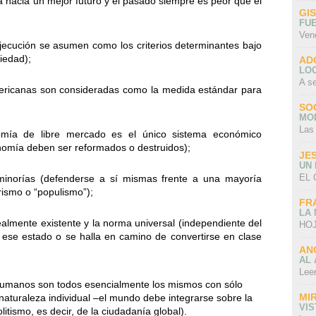
a hacia un mejor futuro y el pasado siempre es peor que el
GI
FU
Ven
 ejecución se asumen como los criterios determinantes bajo
iedad);
AD
LO
A s
mericanas son consideradas como la medida estándar para
SO
MO
Las
omía de libre mercado es el único sistema económico
nomía deben ser reformados o destruidos);
JE
UN
EL 
minorías (defenderse a sí mismas frente a una mayoría
rismo o “populismo”);
FR
LA
realmente existente y la norma universal (independiente del
HOJ
 ese estado o se halla en camino de convertirse en clase
AN
AL 
Lee
humanos son todos esencialmente los mismos con sólo
MI
u naturaleza individual –el mundo debe integrarse sobre la
VI
itismo, es decir, de la ciudadanía global).