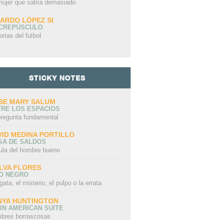
mujer que sabía demasiado
CARDO LÓPEZ SI
 CREPÚSCULO
orias del futbol
STICKY NOTES
SE MARY SALUM
TRE LOS ESPACIOS
pregunta fundamental
VID MEDINA PORTILLO
SA DE SALDOS
ula del hombre bueno
LVA FLORES
LO NEGRO
gata, el misterio, el pulpo o la errata
NYA HUNTINGTON
IN AMERICAN SUITE
bres borrascosas