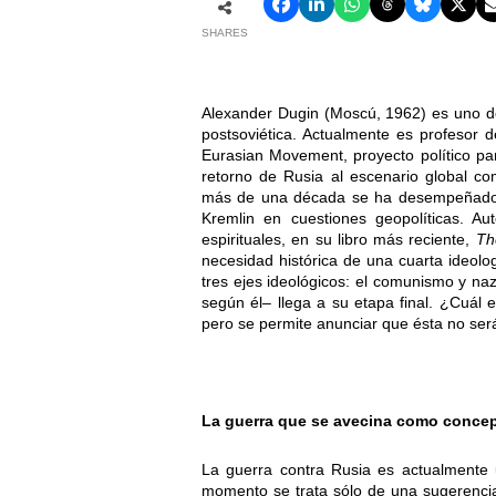
SHARES
Alexander Dugin (Moscú, 1962) es uno de
postsoviética. Actualmente es profesor d
Eurasian Movement, proyecto político pan
retorno de Rusia al escenario global c
más de una década se ha desempeñado c
Kremlin en cuestiones geopolíticas. Auto
espirituales, en su libro más reciente,
Th
necesidad histórica de una cuarta ideol
tres ejes ideológicos: el comunismo y naz
según él– llega a su etapa final. ¿Cuál 
pero se permite anunciar que ésta no será
La guerra que se avecina como conce
La guerra contra Rusia es actualmente 
momento se trata sólo de una sugerencia