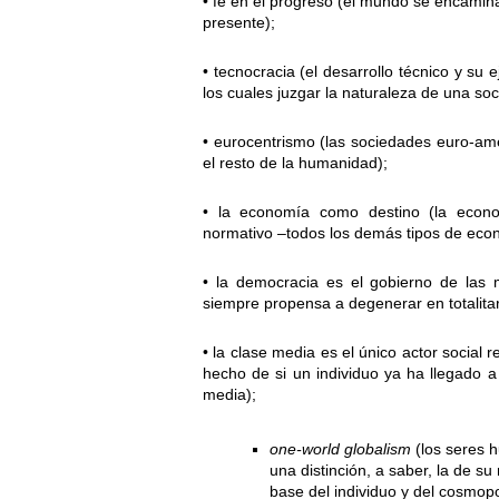
• fe en el progreso (el mundo se encamin
presente);
• tecnocracia (el desarrollo técnico y su
los cuales juzgar la naturaleza de una soc
• eurocentrismo (las sociedades euro-a
el resto de la humanidad);
• la economía como destino (la econ
normativo –todos los demás tipos de eco
• la democracia es el gobierno de las 
siempre propensa a degenerar en totalita
• la clase media es el único actor social 
hecho de si un individuo ya ha llegado a
media);
one-world globalism
(los seres 
una distinción, a saber, la de s
base del individuo y del cosmopol