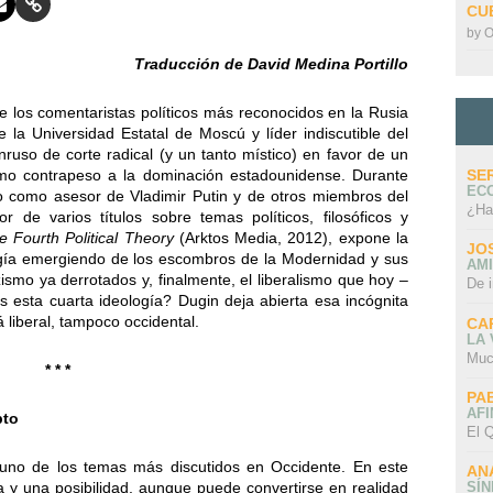
CU
by
O
Traducción de David Medina Portillo
 los comentaristas políticos más reconocidos en la Rusia
e la Universidad Estatal de Moscú y líder indiscutible del
ruso de corte radical (y un tanto místico) en favor de un
SE
omo contrapeso a la dominación estadounidense. Durante
EC
omo asesor de Vladimir Putin y de otros miembros del
¿Ha
r de varios títulos sobre temas políticos, filosóficos y
e Fourth Political Theory
(Arktos Media, 2012), expone la
JO
ogía emergiendo de los escombros de la Modernidad y sus
AMI
ismo ya derrotados y, finalmente, el liberalismo que hoy –
De 
es esta cuarta ideología? Dugin deja abierta esa incógnita
 liberal, tampoco occidental.
CA
LA
Muc
* * *
PA
AFI
pto
El Q
uno de los temas más discutidos en Occidente. En este
AN
SÍ
 y una posibilidad, aunque puede convertirse en realidad