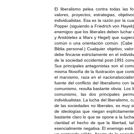
El liberalismo pelea contra todas las f
valores, proyectos, estrategias, objetiv
individualistas. Esa es la razón por la cu
Popper (siguiendo a Friedrich von Hayek)
enemigos
que los liberales deben luchar c
y Aristóteles a Marx y Hegel) que sugier
común o una orientación común. (Cabe 
Biblia personal.) Cualquier objetivo, valo
debe fincarse estrictamente en el indivi
de la sociedad occidental post-1991 con
Sus principales antagonistas son el com
misma filosofía de la Ilustración que con
el marxismo, raza en el nacionalsocialis
fuente del conflicto del liberalismo con 
comunismo, resulta bastante obvia. Los li
comunismo, las dos principales permu
individualistas. La lucha del liberalismo
de las sociedades no liberales, es muy sig
de ideologías que niegan explícitamente
bastante claro lo que se opone a la lucha
claridad el hecho de que la libertad, t
esencialmente negativa. El enemigo está 