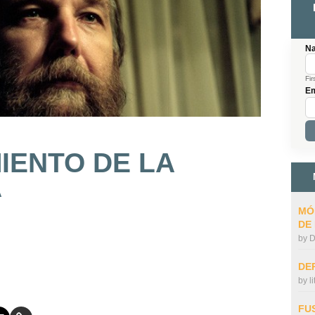
N
Fir
Em
IENTO DE LA
A
MÓ
DE
by
D
DE
by
l
FU