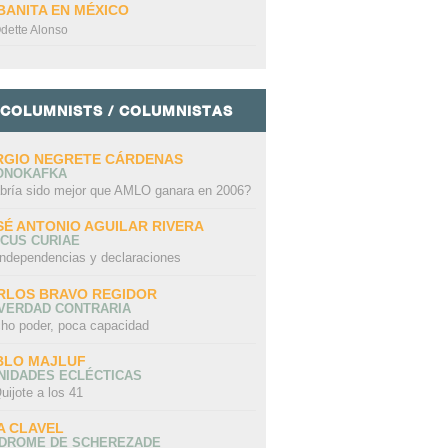
BANITA EN MÉXICO
dette Alonso
COLUMNISTS / COLUMNISTAS
RGIO NEGRETE CÁRDENAS
ONOKAFKA
bría sido mejor que AMLO ganara en 2006?
SÉ ANTONIO AGUILAR RIVERA
CUS CURIAE
independencias y declaraciones
RLOS BRAVO REGIDOR
 VERDAD CONTRARIA
ho poder, poca capacidad
BLO MAJLUF
NIDADES ECLÉCTICAS
uijote a los 41
A CLAVEL
NDROME DE SCHEREZADE