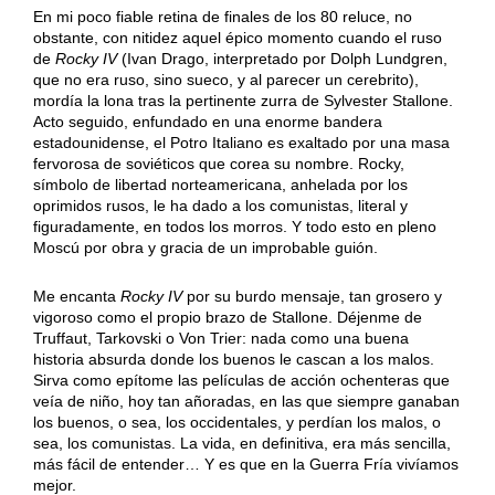
En mi poco fiable retina de finales de los 80 reluce, no
obstante, con nitidez aquel épico momento cuando el ruso
de
Rocky IV
(Ivan Drago, interpretado por Dolph Lundgren,
que no era ruso, sino sueco, y al parecer un cerebrito),
mordía la lona tras la pertinente zurra de Sylvester Stallone.
Acto seguido, enfundado en una enorme bandera
estadounidense, el Potro Italiano es exaltado por una masa
fervorosa de soviéticos que corea su nombre. Rocky,
símbolo de libertad norteamericana, anhelada por los
oprimidos rusos, le ha dado a los comunistas, literal y
figuradamente, en todos los morros. Y todo esto en pleno
Moscú por obra y gracia de un improbable guión.
Me encanta
Rocky IV
por su burdo mensaje, tan grosero y
vigoroso como el propio brazo de Stallone. Déjenme de
Truffaut, Tarkovski o Von Trier: nada como una buena
historia absurda donde los buenos le cascan a los malos.
Sirva como epítome las películas de acción ochenteras que
veía de niño, hoy tan añoradas, en las que siempre ganaban
los buenos, o sea, los occidentales, y perdían los malos, o
sea, los comunistas. La vida, en definitiva, era más sencilla,
más fácil de entender… Y es que en la Guerra Fría vivíamos
mejor.