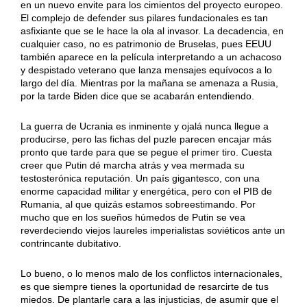
en un nuevo envite para los cimientos del proyecto europeo.
El complejo de defender sus pilares fundacionales es tan
asfixiante que se le hace la ola al invasor. La decadencia, en
cualquier caso, no es patrimonio de Bruselas, pues EEUU
también aparece en la película interpretando a un achacoso
y despistado veterano que lanza mensajes equívocos a lo
largo del día. Mientras por la mañana se amenaza a Rusia,
por la tarde Biden dice que se acabarán entendiendo.
La guerra de Ucrania es inminente y ojalá nunca llegue a
producirse, pero las fichas del puzle parecen encajar más
pronto que tarde para que se pegue el primer tiro. Cuesta
creer que Putin dé marcha atrás y vea mermada su
testosterónica reputación. Un país gigantesco, con una
enorme capacidad militar y energética, pero con el PIB de
Rumania, al que quizás estamos sobreestimando. Por
mucho que en los sueños húmedos de Putin se vea
reverdeciendo viejos laureles imperialistas soviéticos ante un
contrincante dubitativo.
Lo bueno, o lo menos malo de los conflictos internacionales,
es que siempre tienes la oportunidad de resarcirte de tus
miedos. De plantarle cara a las injusticias, de asumir que el