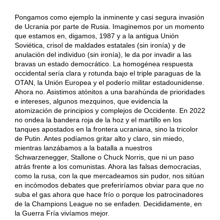
Pongamos como ejemplo la inminente y casi segura invasión
de Ucrania por parte de Rusia. Imaginemos por un momento
que estamos en, digamos, 1987 y a la antigua Unión
Soviética, crisol de maldades estatales (sin ironía) y de
anulación del individuo (sin ironía), le da por invadir a las
bravas un estado democrático. La homogénea respuesta
occidental sería clara y rotunda bajo el triple paraguas de la
OTAN, la Unión Europea y el poderío militar estadounidense.
Ahora no. Asistimos atónitos a una barahúnda de prioridades
e intereses, algunos mezquinos, que evidencia la
atomización de principios y complejos de Occidente. En 2022
no ondea la bandera roja de la hoz y el martillo en los
tanques apostados en la frontera ucraniana, sino la tricolor
de Putin. Antes podíamos gritar alto y claro, sin miedo,
mientras lanzábamos a la batalla a nuestros
Schwarzenegger, Stallone o Chuck Norris, que ni un paso
atrás frente a los comunistas. Ahora las falsas democracias,
como la rusa, con la que mercadeamos sin pudor, nos sitúan
en incómodos debates que preferiríamos obviar para que no
suba el gas ahora que hace frío o porque los patrocinadores
de la Champions League no se enfaden. Decididamente, en
la Guerra Fría vivíamos mejor.