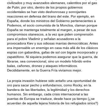
civilizados y muy avanzados alemanes, calentitos por el gas
de Putin; por otro, dentro de los propios gobiernos
occidentales se han visto deshonrosas y sonrojantes
reacciones en defensa del tirano del este. Por ejemplo, en
España, donde los ministros del Gobierno pertenecientes a
Podemos, el socio comunista de la Moncloa, claman porque
España se mantenga totalmente al margen, a pesar de sus
compromisos otanescos, a la vez que piden comprensión
para el pobre Vladimir y señalan acusadores a la
provocadora Kiev y sus odiosas manías democráticas. Antes
era impensable un enemigo en casa más allá de los clásicos
espías con gabardina, gafas de sol con bigote incorporado y
zapatófono. Ni siquiera podemos asegurar que la guerra, de
librarse, sea convencional, sino un modelo híbrido entre
balas, cañones, drones y ataques informáticos.
Decididamente, en la Guerra Fría vivíamos mejor.
La propia invasión hubiese sido antaño una oportunidad de
oro para sacar pecho y enfundarnos, como Rocky, en la
bandera de las libertades, la legitimidad y los derechos
humanos. Sin embargo, cada crisis internacional a las
puertas de Europa se traduce, desde hace ya tiempo (¿se
acuerdan de aquella lejana historia de los refugiados sirios?)