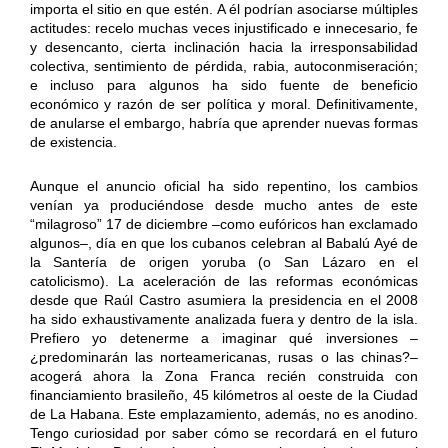
importa el sitio en que estén. A él podrían asociarse múltiples
actitudes: recelo muchas veces injustificado e innecesario, fe
y desencanto, cierta inclinación hacia la irresponsabilidad
colectiva, sentimiento de pérdida, rabia, autoconmiseración;
e incluso para algunos ha sido fuente de beneficio
económico y razón de ser política y moral. Definitivamente,
de anularse el embargo, habría que aprender nuevas formas
de existencia.
Aunque el anuncio oficial ha sido repentino, los cambios
venían ya produciéndose desde mucho antes de este
“milagroso” 17 de diciembre –como eufóricos han exclamado
algunos–, día en que los cubanos celebran al Babalú Ayé de
la Santería de origen yoruba (o San Lázaro en el
catolicismo). La aceleración de las reformas económicas
desde que Raúl Castro asumiera la presidencia en el 2008
ha sido exhaustivamente analizada fuera y dentro de la isla.
Prefiero yo detenerme a imaginar qué inversiones –
¿predominarán las norteamericanas, rusas o las chinas?–
acogerá ahora la Zona Franca recién construida con
financiamiento brasileño, 45 kilómetros al oeste de la Ciudad
de La Habana. Este emplazamiento, además, no es anodino.
Tengo curiosidad por saber cómo se recordará en el futuro