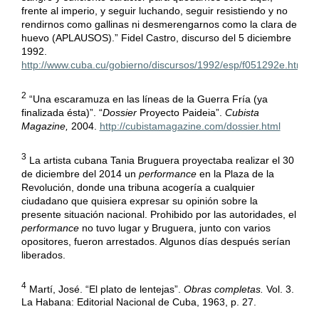
frente al imperio, y seguir luchando, seguir resistiendo y no
rendirnos como gallinas ni desmerengarnos como la clara de
huevo (APLAUSOS).” Fidel Castro, discurso del 5 diciembre
1992.
http://www.cuba.cu/gobierno/discursos/1992/esp/f051292e.html
2
“Una escaramuza en las líneas de la Guerra Fría (ya
finalizada ésta)”. “
Dossier
Proyecto Paideia”.
Cubista
Magazine,
2004.
http://cubistamagazine.com/dossier.html
3
La artista cubana Tania Bruguera proyectaba realizar el 30
de diciembre del 2014 un
performance
en la Plaza de la
Revolución, donde una tribuna acogería a cualquier
ciudadano que quisiera expresar su opinión sobre la
presente situación nacional. Prohibido por las autoridades, el
performance
no tuvo lugar y Bruguera, junto con varios
opositores, fueron arrestados. Algunos días después serían
liberados.
4
Martí, José. “El plato de lentejas”.
Obras completas.
Vol. 3.
La Habana: Editorial Nacional de Cuba, 1963, p. 27.