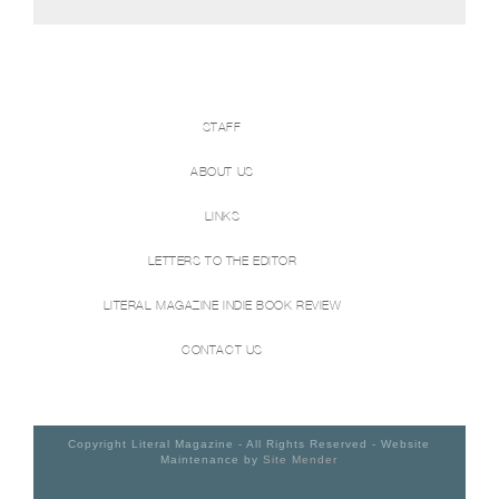
STAFF
ABOUT US
LINKS
LETTERS TO THE EDITOR
LITERAL MAGAZINE INDIE BOOK REVIEW
CONTACT US
Copyright Literal Magazine - All Rights Reserved - Website
Maintenance by
Site Mender