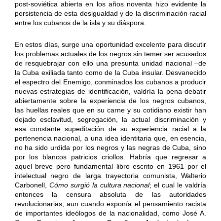
post-soviética abierta en los años noventa hizo evidente la
persistencia de esta desigualdad y de la discriminación racial
entre los cubanos de la isla y su diáspora.
En estos días, surge una oportunidad excelente para discutir
los problemas actuales de los negros sin temer ser acusados
de resquebrajar con ello una presunta unidad nacional –de
la Cuba exiliada tanto como de la Cuba insular. Desvanecido
el espectro del Enemigo, conminados los cubanos a producir
nuevas estrategias de identificación, valdría la pena debatir
abiertamente sobre la experiencia de los negros cubanos,
las huellas reales que en su carne y su cotidiano existir han
dejado esclavitud, segregación, la actual discriminación y
esa constante supeditación de su experiencia racial a la
pertenencia nacional, a una idea identitaria que, en esencia,
no ha sido urdida por los negros y las negras de Cuba, sino
por los blancos patricios criollos. Habría que regresar a
aquel breve pero fundamental libro escrito en 1961 por el
intelectual negro de larga trayectoria comunista, Walterio
Carbonell,
Cómo surgió la cultura nacional
; el cual le valdría
entonces la censura absoluta de las autoridades
revolucionarias, aun cuando exponía el pensamiento racista
de importantes ideólogos de la nacionalidad, como José A.