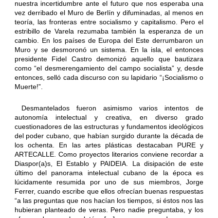
nuestra incertidumbre ante el futuro que nos esperaba una
vez derribado el Muro de Berlín y difuminadas, al menos en
teoría, las fronteras entre socialismo y capitalismo. Pero el
estribillo de Varela rezumaba también la esperanza de un
cambio. En los países de Europa del Este derrumbaron un
Muro y se desmoronó un sistema. En la isla, el entonces
presidente Fidel Castro demonizó aquello que bautizara
como “el desmerengamiento del campo socialista” y, desde
entonces, selló cada discurso con su lapidario “¡Socialismo o
Muerte!”.
Desmantelados fueron asimismo varios intentos de
autonomía intelectual y creativa, en diverso grado
cuestionadores de las estructuras y fundamentos ideológicos
del poder cubano, que habían surgido durante la década de
los ochenta. En las artes plásticas destacaban PURE y
ARTECALLE. Como proyectos literarios conviene recordar a
Diaspor(a)s, El Establo y PAIDEIA. La disipación de este
último del panorama intelectual cubano de la época es
lúcidamente resumida por uno de sus miembros, Jorge
Ferrer, cuando escribe que ellos ofrecían buenas respuestas
“a las preguntas que nos hacían los tiempos, si éstos nos las
hubieran planteado de veras. Pero nadie preguntaba, y los