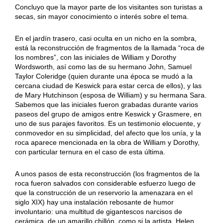
Concluyo que la mayor parte de los visitantes son turistas a
secas, sin mayor conocimiento o interés sobre el tema.
En el jardín trasero, casi oculta en un nicho en la sombra,
está la reconstrucción de fragmentos de la llamada “roca de
los nombres”, con las iniciales de William y Dorothy
Wordsworth, así como las de su hermano John, Samuel
Taylor Coleridge (quien durante una época se mudó a la
cercana ciudad de Keswick para estar cerca de ellos), y las
de Mary Hutchinson (esposa de William) y su hermana Sara.
Sabemos que las iniciales fueron grabadas durante varios
paseos del grupo de amigos entre Keswick y Grasmere, en
uno de sus parajes favoritos. Es un testimonio elocuente, y
conmovedor en su simplicidad, del afecto que los unía, y la
roca aparece mencionada en la obra de William y Dorothy,
con particular ternura en el caso de esta última.
A unos pasos de esta reconstrucción (los fragmentos de la
roca fueron salvados con considerable esfuerzo luego de
que la construcción de un reservorio la amenazara en el
siglo XIX) hay una instalación rebosante de humor
involuntario: una multitud de gigantescos narcisos de
cerámica, de un amarillo chillón, como si la artista, Helen