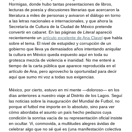
Hormigas, donde hubo tantas presentaciones de libros,
lecturas de poesía y discusiones literarias que acercaron la
literatura a miles de personas y avivaron el diálogo en torno
a las letras nacionales e internacionales, y que ahora la
Secretaría de Cultura de la Ciudad de México pretende
convertir en cabaret. En las páginas de
Literal
apareció
recientemente un
artículo excelente de Ana Clavel
que habla
sobre el tema. El nivel de estupidez y corrupción de un
gobierno que lleva ya demasiados años intentando aniquilar
la cultura en México queda expuesto aquí en toda su
grotesca mezcla de violencia e inanidad. No me enteré a
tiempo de la carta pública que aparece reproducida en el
artículo de Ana, pero aprovecho la oportunidad para decir
aquí que sumo mi voz a todas sus exigencias.
México, por cierto, estuvo en mi mente —doloroso— en los
días anteriores a nuestro viaje al Distrito de los Lagos. Seguí
las noticias sobre la inauguración del Mundial de Futbol, no
porque el futbol me importe en lo absoluto, sino para ver
cómo abordaba el asunto un país hecho pedazos cuya
condición la sonrisa vacía de su representación oficial insiste
en ocultar. Vi, conmovida, a multitudes alegres ávidas de
celebrar algo que no sé qué es (una manifestación colectiva