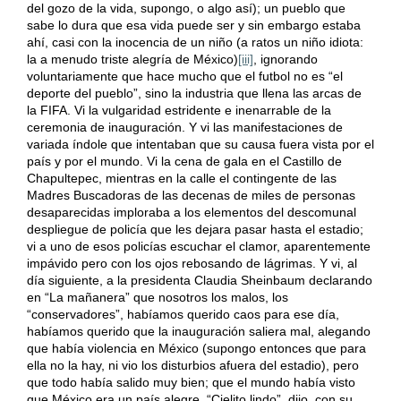
del gozo de la vida, supongo, o algo así); un pueblo que
sabe lo dura que esa vida puede ser y sin embargo estaba
ahí, casi con la inocencia de un niño (a ratos un niño idiota:
la a menudo triste alegría de México)
[iii]
, ignorando
voluntariamente que hace mucho que el futbol no es “el
deporte del pueblo”, sino la industria que llena las arcas de
la FIFA. Vi la vulgaridad estridente e inenarrable de la
ceremonia de inauguración. Y vi las manifestaciones de
variada índole que intentaban que su causa fuera vista por el
país y por el mundo. Vi la cena de gala en el Castillo de
Chapultepec, mientras en la calle el contingente de las
Madres Buscadoras de las decenas de miles de personas
desaparecidas imploraba a los elementos del descomunal
despliegue de policía que les dejara pasar hasta el estadio;
vi a uno de esos policías escuchar el clamor, aparentemente
impávido pero con los ojos rebosando de lágrimas. Y vi, al
día siguiente, a la presidenta Claudia Sheinbaum declarando
en “La mañanera” que nosotros los malos, los
“conservadores”, habíamos querido caos para ese día,
habíamos querido que la inauguración saliera mal, alegando
que había violencia en México (supongo entonces que para
ella no la hay, ni vio los disturbios afuera del estadio), pero
que todo había salido muy bien; que el mundo había visto
que México era un país alegre. “Cielito lindo”, dijo, con su