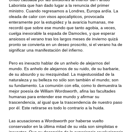
Laborista que han dado lugar a la renuncia del primer
ministro. Cuando regresamos a Londres, Europa ardía. La
oleada de calor con visos apocalípticos, provocada
enteramente por la estupidez y la avaricia humanas, me
recordó que sobre ese mundo que tanto agobia, a veces,
cuelga inexorable la espada de Damocles, y que esperar
ansiosos el verano tras los largos meses de invierno quizá
pronto se convierta en un deseo proscrito, si el verano ha de
significar una manifestación del infierno.
Pero es inexacto hablar de un anhelo de alejarnos del
mundo. Es anhelo de alejarnos de su ruido, de su barbarie,
de su absurdo y su mezquindad. La majestuosidad de la
naturaleza y su belleza no sólo son también el mundo; son
su fundamento. La comunión con ella, como lo demuestra la
mejor poesía de William Wordsworth, afina las facultades
humanas para entender ese mundo y afirmar su
trascendencia, al igual que la trascendencia de nuestro paso
por él. Este retirarse es todo lo contrario a la huida.
Las acusaciones a Wordsworth por haberse vuelto
conservador en la última mitad de su vida son simplistas e
inexactas. Que su decepción de la experiencia revolucionaria