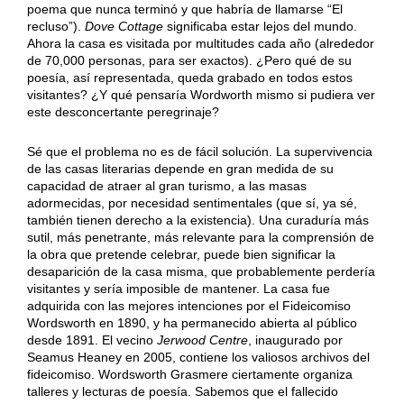
poema que nunca terminó y que habría de llamarse “El
recluso”).
Dove Cottage
significaba estar lejos del mundo.
Ahora la casa es visitada por multitudes cada año (alrededor
de 70,000 personas, para ser exactos). ¿Pero qué de su
poesía, así representada, queda grabado en todos estos
visitantes? ¿Y qué pensaría Wordworth mismo si pudiera ver
este desconcertante peregrinaje?
Sé que el problema no es de fácil solución. La supervivencia
de las casas literarias depende en gran medida de su
capacidad de atraer al gran turismo, a las masas
adormecidas, por necesidad sentimentales (que sí, ya sé,
también tienen derecho a la existencia). Una curaduría más
sutil, más penetrante, más relevante para la comprensión de
la obra que pretende celebrar, puede bien significar la
desaparición de la casa misma, que probablemente perdería
visitantes y sería imposible de mantener. La casa fue
adquirida con las mejores intenciones por el Fideicomiso
Wordsworth en 1890, y ha permanecido abierta al público
desde 1891. El vecino
Jerwood Centre
, inaugurado por
Seamus Heaney en 2005, contiene los valiosos archivos del
fideicomiso. Wordsworth Grasmere ciertamente organiza
talleres y lecturas de poesía. Sabemos que el fallecido