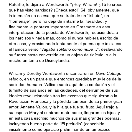
Ratcliffe, le dijera a Wordsworth: “¡Hey, William! ¿Tú te crees
que has visto narcisos? ¡Checa esto!” Sé, obviamente, que
la intención no es esa; que se trata de un “tributo”, un
“homenaje”, pero no deja de irritarme la literalidad, y
finalmente la pobreza imperante en Grasmere en esta
interpretación de la poesía de Wordsworth, reduciéndola a
los narcisos y nada más, como si nunca hubiera escrito de
otra cosa, y erosionando lentamente el poema que inicia con
el famoso verso “
Vagaba solitario como nube
…”, deslavando
su fuerza hasta convertirlo en un objeto de ridículo, o a lo
mucho un tema de Disneylandia.
William y Dorothy Wordsworth encontraron en
Dove Cottage
refugio, en un paraje que entonces quedaba muy lejos de la
sociedad humana. William sanó aquí de la confusión y el
tumulto de sus años en las ciudades, del derrumbe de sus
ideales revolucionarios tras los excesos que siguieron a la
Revolución Francesa y la pérdida también de su primer gran
amor, Annette Vallon, y la hija que fue su fruto. Aquí trajo a
su esposa Mary al contraer matrimonio, llegaron los hijos, y
en esta casa escribió muchos de sus más grandes poemas,
incluyendo buena parte de “El preludio” (concebido
inicialmente como ejercicio preliminar de un ambicioso