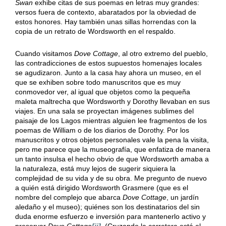
Swan
exhibe citas de sus poemas en letras muy grandes:
versos fuera de contexto, abaratados por la obviedad de
estos honores. Hay también unas sillas horrendas con la
copia de un retrato de Wordsworth en el respaldo.
Cuando visitamos
Dove Cottage
, al otro extremo del pueblo,
las contradicciones de estos supuestos homenajes locales
se agudizaron. Junto a la casa hay ahora un museo, en el
que se exhiben sobre todo manuscritos que es muy
conmovedor ver, al igual que objetos como la pequeña
maleta maltrecha que Wordsworth y Dorothy llevaban en sus
viajes. En una sala se proyectan imágenes sublimes del
paisaje de los Lagos mientras alguien lee fragmentos de los
poemas de William o de los diarios de Dorothy. Por los
manuscritos y otros objetos personales vale la pena la visita,
pero me parece que la museografía, que enfatiza de manera
un tanto insulsa el hecho obvio de que Wordsworth amaba a
la naturaleza, está muy lejos de sugerir siquiera la
complejidad de su vida y de su obra. Me pregunto de nuevo
a quién está dirigido Wordsworth Grasmere (que es el
nombre del complejo que abarca
Dove Cottage
, un jardín
aledaño y el museo); quiénes son los destinatarios del sin
duda enorme esfuerzo e inversión para mantenerlo activo y
preservar
Dove Cottage
[ii]
. (Cruzando la carretera está el