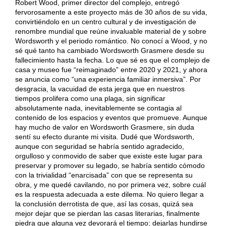
Robert Wood, primer director del complejo, entregó
fervorosamente a este proyecto más de 30 años de su vida,
convirtiéndolo en un centro cultural y de investigación de
renombre mundial que reúne invaluable material de y sobre
Wordsworth y el periodo romántico. No conocí a Wood, y no
sé qué tanto ha cambiado Wordsworth Grasmere desde su
fallecimiento hasta la fecha. Lo que sé es que el complejo de
casa y museo fue “reimaginado” entre 2020 y 2021, y ahora
se anuncia como “una experiencia familiar inmersiva”. Por
desgracia, la vacuidad de esta jerga que en nuestros
tiempos prolifera como una plaga, sin significar
absolutamente nada, inevitablemente se contagia al
contenido de los espacios y eventos que promueve. Aunque
hay mucho de valor en Wordsworth Grasmere, sin duda
sentí su efecto durante mi visita. Dudé que Wordsworth,
aunque con seguridad se habría sentido agradecido,
orgulloso y conmovido de saber que existe este lugar para
preservar y promover su legado, se habría sentido cómodo
con la trivialidad “enarcisada” con que se representa su
obra, y me quedé cavilando, no por primera vez, sobre cuál
es la respuesta adecuada a este dilema. No quiero llegar a
la conclusión derrotista de que, así las cosas, quizá sea
mejor dejar que se pierdan las casas literarias, finalmente
piedra que alguna vez devorará el tiempo; dejarlas hundirse