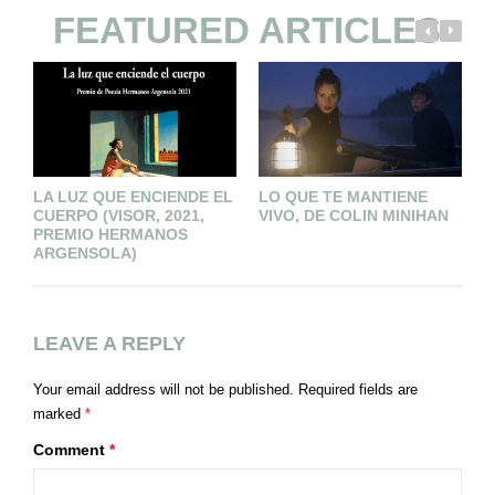
FEATURED ARTICLES
LA LUZ QUE ENCIENDE EL
LO QUE TE MANTIENE
’
CUERPO (VISOR, 2021,
VIVO, DE COLIN MINIHAN
P
PREMIO HERMANOS
ARGENSOLA)
LEAVE A REPLY
Your email address will not be published.
Required fields are
marked
*
Comment
*