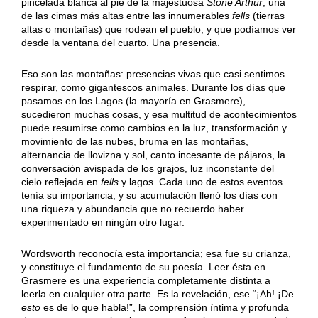
pincelada blanca al pie de la majestuosa
Stone Arthur
, una
de las cimas más altas entre las innumerables
fells
(tierras
altas o montañas) que rodean el pueblo, y que podíamos ver
desde la ventana del cuarto. Una presencia.
Eso son las montañas: presencias vivas que casi sentimos
respirar, como gigantescos animales. Durante los días que
pasamos en los Lagos (la mayoría en Grasmere),
sucedieron muchas cosas, y esa multitud de acontecimientos
puede resumirse como cambios en la luz, transformación y
movimiento de las nubes, bruma en las montañas,
alternancia de llovizna y sol, canto incesante de pájaros, la
conversación avispada de los grajos, luz inconstante del
cielo reflejada en
fells
y lagos. Cada uno de estos eventos
tenía su importancia, y su acumulación llenó los días con
una riqueza y abundancia que no recuerdo haber
experimentado en ningún otro lugar.
Wordsworth reconocía esta importancia; esa fue su crianza,
y constituye el fundamento de su poesía. Leer ésta en
Grasmere es una experiencia completamente distinta a
leerla en cualquier otra parte. Es la revelación, ese “¡Ah! ¡De
esto
es de lo que habla!”, la comprensión íntima y profunda