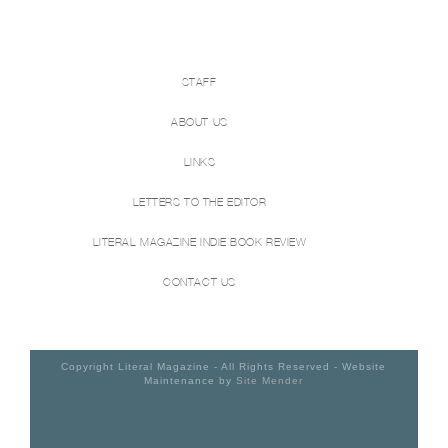
STAFF
ABOUT US
LINKS
LETTERS TO THE EDITOR
LITERAL MAGAZINE INDIE BOOK REVIEW
CONTACT US
Copyright Literal Magazine - All Rights Reserved - Website
Maintenance by
Site Mender