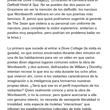
Daffodil Hotel & Spa
. No se pueden dar dos pasos en
Grasmere sin ver la mención de los
daffodils
: los narcisos
que Wordsworth celebrara en uno de sus poemas más
famosos. B. pensó que quizá podríamos sugerirle al gerente
de
The Swan
que vistiera a su personal con uniforme de
narcisos, para completar la
visitor experience
; andarían a
pasitos muy pequeños, pero podrían sin problema bailar en
la brisa.)
Lo primero que sucede al entrar a
Dove Cottage
(la visita es
guiada), es que somos encerrados durante diez minutos en
una de las habitaciones para ver un video en que varios
poetas dicen algunos lugares comunes sobre la obra de
Wordsworth, y dos actores, disfrazados de William y Dorothy,
intentan recrear lo que era su vida durante los ocho años
que vivieron ahí, como si los visitantes careciéramos de la
imaginación o la inteligencia para formarnos nuestras
propias ideas. ¿Será que ese es el perfil mayoritario de los
visitantes? Quien realmente conoce y ama la obra de
Wordsworth, o no la conoce, pero quiere acercarse a ella
con genuino interés, no necesita de semejante literalidad ni
trivialidad, esta especie de muletas “interactivas” que
infestan los establecimientos culturales de toda índole.