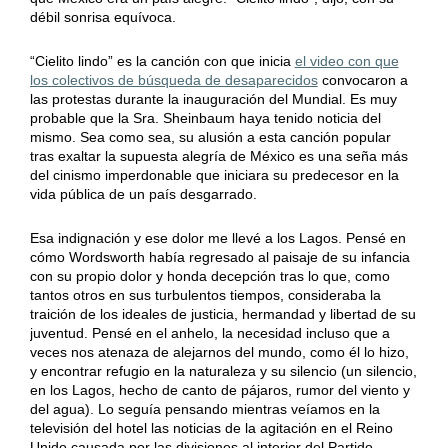
débil sonrisa equívoca.
“Cielito lindo” es la canción con que inicia
el video con que
los colectivos de búsqueda de desaparecidos
convocaron a
las protestas durante la inauguración del Mundial. Es muy
probable que la Sra. Sheinbaum haya tenido noticia del
mismo. Sea como sea, su alusión a esta canción popular
tras exaltar la supuesta alegría de México es una seña más
del cinismo imperdonable que iniciara su predecesor en la
vida pública de un país desgarrado.
Esa indignación y ese dolor me llevé a los Lagos. Pensé en
cómo Wordsworth había regresado al paisaje de su infancia
con su propio dolor y honda decepción tras lo que, como
tantos otros en sus turbulentos tiempos, consideraba la
traición de los ideales de justicia, hermandad y libertad de su
juventud. Pensé en el anhelo, la necesidad incluso que a
veces nos atenaza de alejarnos del mundo, como él lo hizo,
y encontrar refugio en la naturaleza y su silencio (un silencio,
en los Lagos, hecho de canto de pájaros, rumor del viento y
del agua). Lo seguía pensando mientras veíamos en la
televisión del hotel las noticias de la agitación en el Reino
Unido causada por las divisiones al interior del Partido