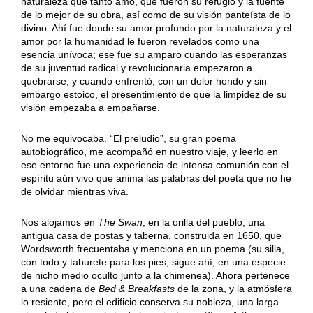
naturaleza que tanto amó, que fueron su refugio y la fuente
de lo mejor de su obra, así como de su visión panteísta de lo
divino. Ahí fue donde su amor profundo por la naturaleza y el
amor por la humanidad le fueron revelados como una
esencia unívoca; ese fue su amparo cuando las esperanzas
de su juventud radical y revolucionaria empezaron a
quebrarse, y cuando enfrentó, con un dolor hondo y sin
embargo estoico, el presentimiento de que la limpidez de su
visión empezaba a empañarse.
No me equivocaba. “El preludio”, su gran poema
autobiográfico, me acompañó en nuestro viaje, y leerlo en
ese entorno fue una experiencia de intensa comunión con el
espíritu aún vivo que anima las palabras del poeta que no he
de olvidar mientras viva.
Nos alojamos en
The Swan
, en la orilla del pueblo, una
antigua casa de postas y taberna, construida en 1650, que
Wordsworth frecuentaba y menciona en un poema (su silla,
con todo y taburete para los pies, sigue ahí, en una especie
de nicho medio oculto junto a la chimenea). Ahora pertenece
a una cadena de
Bed & Breakfasts
de la zona, y la atmósfera
lo resiente, pero el edificio conserva su nobleza, una larga