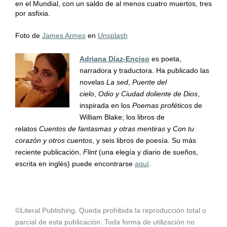
en el Mundial, con un saldo de al menos cuatro muertos, tres
por asfixia.
Foto de
James Armes
en
Unsplash
Adriana Díaz-Enciso
es poeta,
narradora y traductora. Ha publicado las
novelas
La sed
,
Puente del
cielo
,
Odio y Ciudad doliente de Dios
,
inspirada en los
Poemas proféticos
de
William Blake; los libros de
relatos
Cuentos de fantasmas y otras mentiras
y
Con tu
corazón y otros cuentos
, y seis libros de poesía. Su más
reciente publicación,
Flint
(una elegía y diario de sueños,
escrita en inglés) puede encontrarse
aquí
.
©Literal Publishing. Queda prohibida la reproducción total o
parcial de esta publicación. Toda forma de utilización no