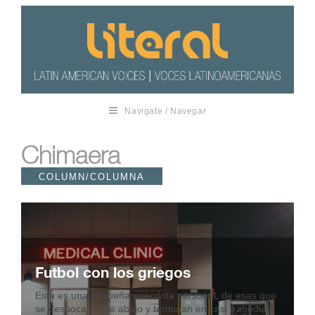
Navigate / Navegar
Chimaera
COLUMN/COLUMNA
Futbol con los griegos
Esta es una pequeña anécdota personal, de esas que
se desbocan calle abajo y terminan en casi tragedia.