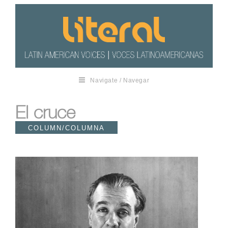
Navigate / Navegar
El cruce
COLUMN/COLUMNA