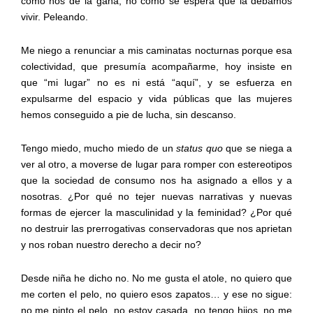
como nos dé la gana, no como se espera que la debamos
vivir. Peleando.
Me niego a renunciar a mis caminatas nocturnas porque esa
colectividad, que presumía acompañarme, hoy insiste en
que “mi lugar” no es ni está “aquí”, y se esfuerza en
expulsarme del espacio y vida públicas que las mujeres
hemos conseguido a pie de lucha, sin descanso.
Tengo miedo, mucho miedo de un
status quo
que se niega a
ver al otro, a moverse de lugar para romper con
estereotipos
que la sociedad de consumo nos ha asignado a ellos y a
nosotras.
¿Por qué no tejer nuevas narrativas y nuevas
formas de ejercer la masculinidad y la feminidad?
¿Por qué
no destruir las prerrogativas conservadoras que nos aprietan
y nos roban nuestro derecho a decir no?
Desde niña he dicho no. No me gusta el atole, no quiero que
me corten el pelo, no quiero esos zapatos… y ese no sigue:
no me pinto el pelo, no estoy casada, no tengo hijos, no me