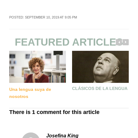
POSTED: SEPTEMBER 10, 2019 AT 9:05 PM
FEATURED ARTICLES
CLÁSICOS DE LA LENGUA
D
Una lengua suya de
A
nosotros
E
There is 1 comment for this article
Josefina King