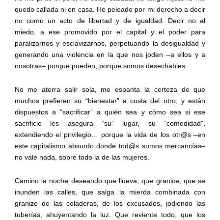
quedo callada ni en casa. He peleado por mi derecho a decir
no como un acto de libertad y de igualdad. Decir no al
miedo, a ese promovido por el capital y el poder para
paralizarnos y esclavizarnos, perpetuando la desigualdad y
generando una violencia en la que nos joden –a ellos y a
nosotras
–
porque pueden, porque somos desechables.
No me aterra salir sola, me espanta la certeza de que
muchos prefieren su “bienestar” a costa del otro, y están
dispuestos a “sacrificar” a quién sea y cómo sea si ese
sacrificio les asegura “su” lugar, su “comodidad”,
extendiendo el privilegio… porque la vida de los otr@s
–
en
este capitalismo absurdo donde tod@s somos mercancías
–
no vale nada, sobre todo la de las mujeres.
Camino la noche deseando que llueva, que granice, que se
inunden las calles, que salga la mierda combinada con
granizo de las coladeras, de los excusados, jodiendo las
tuberías, ahuyentando la luz. Que reviente todo, que los