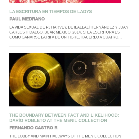
LA ESCRITURA EN TIEMPOS DE LADYS
PAUL MEDRANO
LA VIDA SEXUAL DE PJ HARVEY, DE ILALLALÍ HERNÁNDEZ Y JUAN
CARLOS HIDALGO, BUAP, MÉXICO, 2014. SI LA ESCRITURA ES
COMO GANARSE LA RIFA DE UN TIGRE, HACERLO A CUATRO…
THE BOUNDARY BETWEEN FACT AND LIKELIHOOD:
DARÍO ROBLETO AT THE MENIL COLLECTION
FERNANDO CASTRO R
THE LOBBY AND MAIN HALLWAYS OF THE MENIL COLLECTION