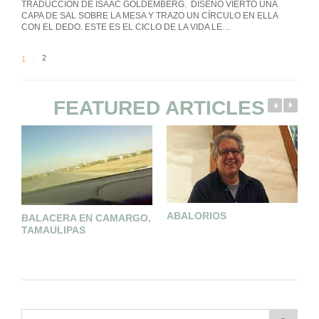
TRADUCCIÓN DE ISAAC GOLDEMBERG. DISEÑO VIERTO UNA
CAPA DE SAL SOBRE LA MESA Y TRAZO UN CÍRCULO EN ELLA
CON EL DEDO. ESTE ES EL CICLO DE LA VIDA LE…
2
1
FEATURED ARTICLES
R
ABALORIOS
BALACERA EN CAMARGO,
TAMAULIPAS