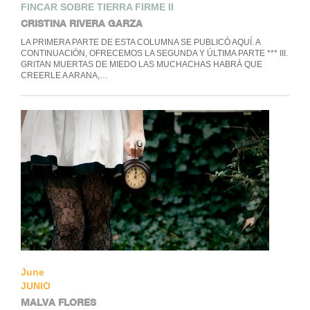
FINCAR SOBRE TIERRA FIRME II
CRISTINA RIVERA GARZA
LA PRIMERA PARTE DE ESTA COLUMNA SE PUBLICÓ AQUÍ. A
CONTINUACIÓN, OFRECEMOS LA SEGUNDA Y ÚLTIMA PARTE *** III.
GRITAN MUERTAS DE MIEDO LAS MUCHACHAS HABRÁ QUE
CREERLE A ARANA,…
June
JUNIO
MALVA FLORES