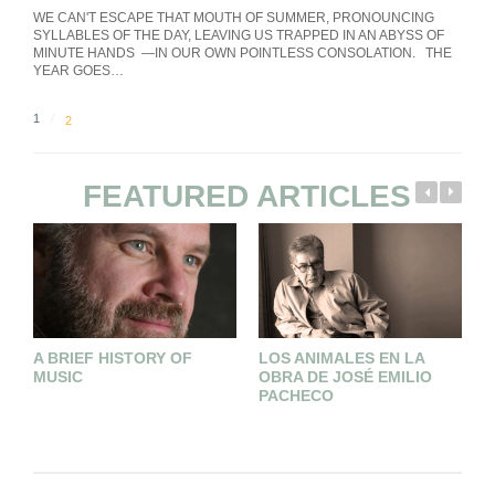
WE CAN'T ESCAPE THAT MOUTH OF SUMMER, PRONOUNCING
SYLLABLES OF THE DAY, LEAVING US TRAPPED IN AN ABYSS OF
MINUTE HANDS —IN OUR OWN POINTLESS CONSOLATION. THE
YEAR GOES…
1
2
FEATURED ARTICLES
A BRIEF HISTORY OF
LOS ANIMALES EN LA
C
MUSIC
OBRA DE JOSÉ EMILIO
M
PACHECO