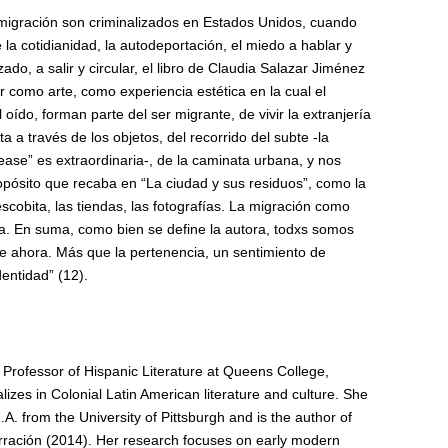
 migración son criminalizados en Estados Unidos, cuando
la cotidianidad, la autodeportación, el miedo a hablar y
zado, a salir y circular, el libro de Claudia Salazar Jiménez
r como arte, como experiencia estética en la cual el
el oído, forman parte del ser migrante, de vivir la extranjería
a a través de los objetos, del recorrido del subte -la
se” es extraordinaria-, de la caminata urbana, y nos
opósito que recaba en “La ciudad y sus residuos”, como la
escobita, las tiendas, las fotografías. La migración como
ma. En suma, como bien se define la autora, todxs somos
de ahora. Más que la pertenencia, un sentimiento de
entidad” (12).
s Professor of Hispanic Literature at Queens College,
izes in Colonial Latin American literature and culture. She
. from the University of Pittsburgh and is the author of
ración (2014). Her research focuses on early modern