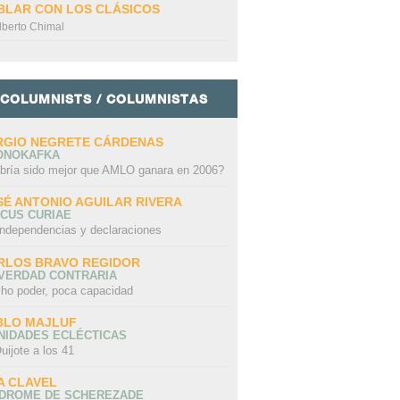
BLAR CON LOS CLÁSICOS
lberto Chimal
COLUMNISTS / COLUMNISTAS
RGIO NEGRETE CÁRDENAS
ONOKAFKA
bría sido mejor que AMLO ganara en 2006?
SÉ ANTONIO AGUILAR RIVERA
CUS CURIAE
independencias y declaraciones
RLOS BRAVO REGIDOR
 VERDAD CONTRARIA
ho poder, poca capacidad
BLO MAJLUF
NIDADES ECLÉCTICAS
uijote a los 41
A CLAVEL
NDROME DE SCHEREZADE