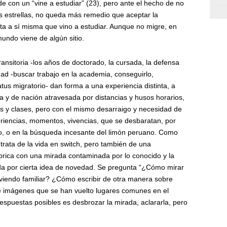
e con un “vine a estudiar” (23), pero ante el hecho de no
as estrellas, no queda más remedio que aceptar la
ta a sí misma que vino a estudiar. Aunque no migre, en
undo viene de algún sitio.
ransitoria -los años de doctorado, la cursada, la defensa
dad -buscar trabajo en la academia, conseguirlo,
tus migratorio- dan forma a una experiencia distinta, a
a y de nación atravesada por distancias y husos horarios,
rios y clases, pero con el mismo desarraigo y necesidad de
eriencias, momentos, vivencias, que se desbaratan, por
, o en la búsqueda incesante del limón peruano. Como
trata de la vida en switch, pero también de una
imbrica con una mirada contaminada por lo conocido y la
da por cierta idea de novedad. Se pregunta “¿Cómo mirar
lviendo familiar? ¿Cómo escribir de otra manera sobre
 imágenes que se han vuelto lugares comunes en el
respuestas posibles es desbrozar la mirada, aclararla, pero