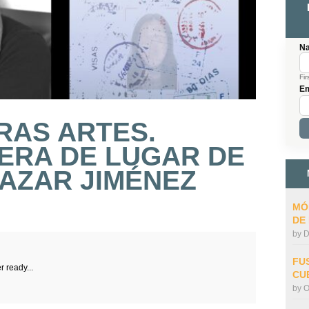
N
Fir
Em
RAS ARTES.
ERA DE LUGAR DE
AZAR JIMÉNEZ
MÓ
DE
by
D
FU
r ready...
CU
by
O