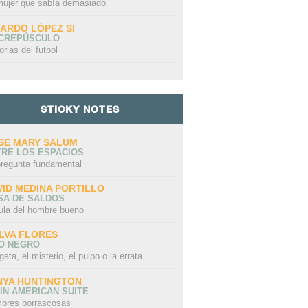
mujer que sabía demasiado
CARDO LÓPEZ SI
 CREPÚSCULO
orias del futbol
STICKY NOTES
SE MARY SALUM
TRE LOS ESPACIOS
pregunta fundamental
VID MEDINA PORTILLO
SA DE SALDOS
ula del hombre bueno
LVA FLORES
LO NEGRO
gata, el misterio, el pulpo o la errata
NYA HUNTINGTON
IN AMERICAN SUITE
bres borrascosas