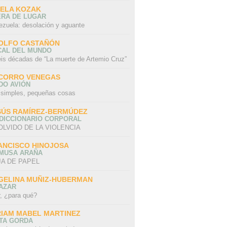
SELA KOZAK
ERA DE LUGAR
ezuela: desolación y aguante
OLFO CASTAÑÓN
CAL DEL MUNDO
eis décadas de “La muerte de Artemio Cruz”
CORRO VENEGAS
DO AVIÓN
 simples, pequeñas cosas
SÚS RAMÍREZ-BERMÚDEZ
 DICCIONARIO CORPORAL
OLVIDO DE LA VIOLENCIA
ANCISCO HINOJOSA
 MUSA ARAÑA
A DE PAPEL
GELINA MUÑIZ-HUBERMAN
AZAR
r, ¿para qué?
RIAM MABEL MARTINEZ
STA GORDA