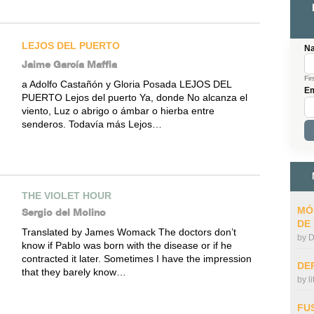
LEJOS DEL PUERTO
N
Jaime García Maffla
Fir
a Adolfo Castañón y Gloria Posada LEJOS DEL
Em
PUERTO Lejos del puerto Ya, donde No alcanza el
viento, Luz o abrigo o ámbar o hierba entre
senderos. Todavía más Lejos…
THE VIOLET HOUR
MÓ
Sergio del Molino
DE
Translated by James Womack The doctors don’t
by
D
know if Pablo was born with the disease or if he
contracted it later. Sometimes I have the impression
DE
that they barely know…
by
l
FU