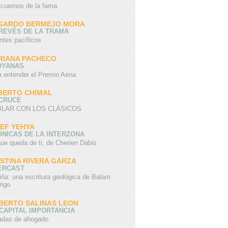
 cuernos de la fama
GARDO BERMEJO MORA
REVÉS DE LA TRAMA
ntes pacíficos
RIANA PACHECO
OYANAS
a entender el Premio Aena
BERTO CHIMAL
 CRUCE
LAR CON LOS CLÁSICOS
IEF YEHYA
NICAS DE LA INTERZONA
ue queda de ti, de Cherien Dabis
ISTINA RIVERA GARZA
ERCAST
iña: una escritura geológica de Balam
rigo
BERTO SALINAS LEON
CAPITAL IMPORTANCIA
adas de ahogado