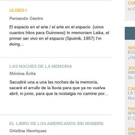
CU
by
O
ULISES I
Fernando Castro
El espacio en el arte / el arte en el espacio (unos
cuantos hitos para Guinness) In memoriam Laika, el
primer ser vivo en el espacio (Sputnik, 1957) I'm
doing…
SE
EC
¿Ha
LAS NOCHES DE LA MEMORIA
JO
AMI
Mónica Ávila
De 
Sacudiré una a una las noches de la memoria,
sacaré el arrullo de la lluvia para que ya no vuelva
CA
LA
abril, ni junio, para que la nostalgia no camine por…
Muc
PA
AFI
El Q
EL LIBRO DE LOS AMERICANOS SIN NOMBRE
AN
Cristina Henríquez
SÍ