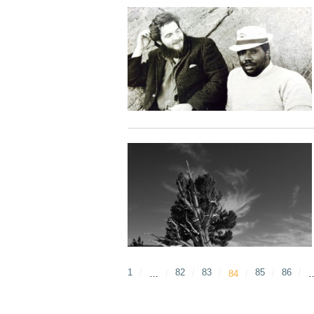
1
82
83
85
86
…
84