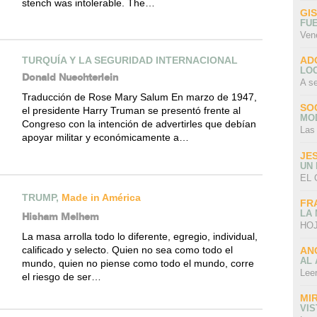
stench was intolerable. The…
GI
FU
Ven
AD
TURQUÍA Y LA SEGURIDAD INTERNACIONAL
LO
Donald Nuechterlein
A s
Traducción de Rose Mary Salum En marzo de 1947,
SO
el presidente Harry Truman se presentó frente al
MO
Congreso con la intención de advertirles que debían
Las
apoyar militar y económicamente a…
JE
UN
EL 
TRUMP,
Made in América
FR
LA
Hisham Melhem
HOJ
La masa arrolla todo lo diferente, egregio, individual,
calificado y selecto. Quien no sea como todo el
AN
AL 
mundo, quien no piense como todo el mundo, corre
Lee
el riesgo de ser…
MI
VI