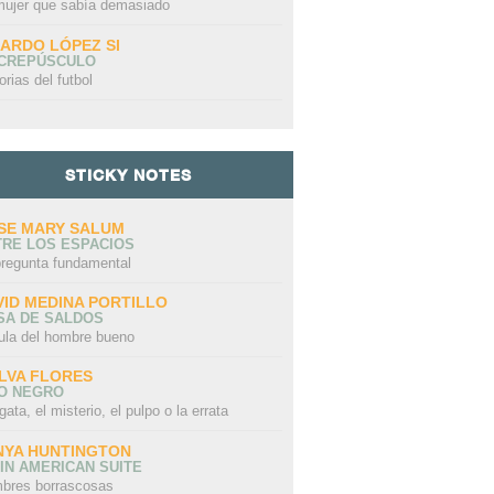
mujer que sabía demasiado
CARDO LÓPEZ SI
 CREPÚSCULO
orias del futbol
STICKY NOTES
SE MARY SALUM
TRE LOS ESPACIOS
pregunta fundamental
VID MEDINA PORTILLO
SA DE SALDOS
ula del hombre bueno
LVA FLORES
LO NEGRO
gata, el misterio, el pulpo o la errata
NYA HUNTINGTON
IN AMERICAN SUITE
bres borrascosas