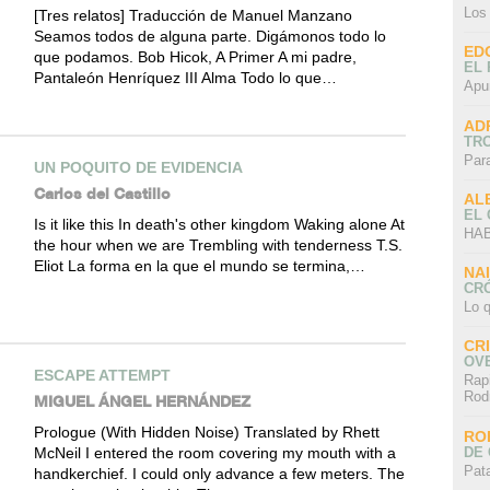
Los
[Tres relatos] Traducción de Manuel Manzano
Seamos todos de alguna parte. Digámonos todo lo
ED
que podamos. Bob Hicok, A Primer A mi padre,
EL 
Pantaleón Henríquez III Alma Todo lo que…
Apu
AD
TR
Par
UN POQUITO DE EVIDENCIA
Carlos del Castillo
AL
EL
Is it like this In death's other kingdom Waking alone At
HAB
the hour when we are Trembling with tenderness T.S.
Eliot La forma en la que el mundo se termina,…
NA
CRÓ
Lo q
CR
OV
ESCAPE ATTEMPT
Rap
Rod
MIGUEL ÁNGEL HERNÁNDEZ
Prologue (With Hidden Noise) Translated by Rhett
RO
DE 
McNeil I entered the room covering my mouth with a
Pat
handkerchief. I could only advance a few meters. The