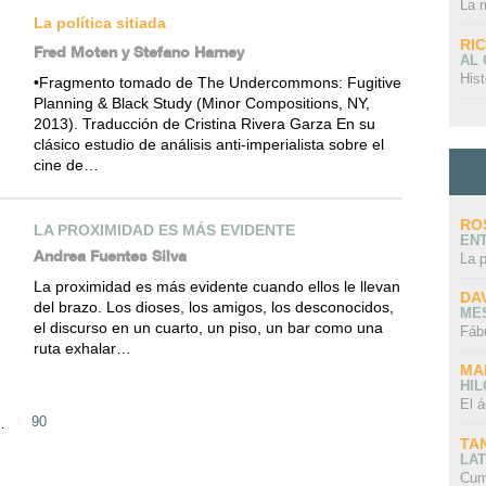
La 
La política sitiada
RI
Fred Moten y Stefano Harney
AL
Hist
•Fragmento tomado de The Undercommons: Fugitive
Planning & Black Study (Minor Compositions, NY,
2013). Traducción de Cristina Rivera Garza En su
clásico estudio de análisis anti-imperialista sobre el
cine de…
RO
LA PROXIMIDAD ES MÁS EVIDENTE
EN
Andrea Fuentes Silva
La 
La proximidad es más evidente cuando ellos le llevan
DA
del brazo. Los dioses, los amigos, los desconocidos,
ME
el discurso en un cuarto, un piso, un bar como una
Fáb
ruta exhalar…
MA
HI
El á
90
…
TA
LAT
Cum