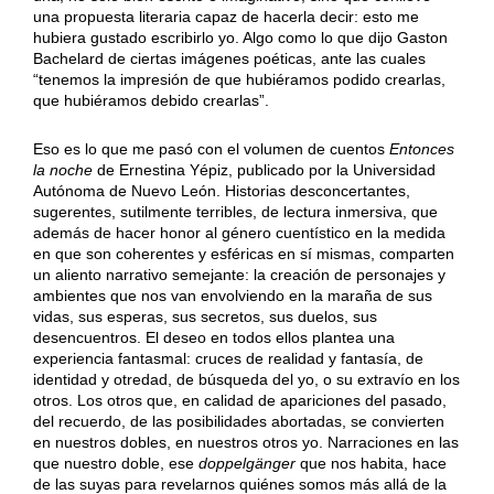
una propuesta literaria capaz de hacerla decir: esto me
hubiera gustado escribirlo yo. Algo como lo que dijo Gaston
Bachelard de ciertas imágenes poéticas, ante las cuales
“tenemos la impresión de que hubiéramos podido crearlas,
que hubiéramos debido crearlas”.
Eso es lo que me pasó con el volumen de cuentos
Entonces
la noche
de Ernestina Yépiz, publicado por la Universidad
Autónoma de Nuevo León. Historias desconcertantes,
sugerentes, sutilmente terribles, de lectura inmersiva, que
además de hacer honor al género cuentístico en la medida
en que son coherentes y esféricas en sí mismas, comparten
un aliento narrativo semejante: la creación de personajes y
ambientes que nos van envolviendo en la maraña de sus
vidas, sus esperas, sus secretos, sus duelos, sus
desencuentros. El deseo en todos ellos plantea una
experiencia fantasmal: cruces de realidad y fantasía, de
identidad y otredad, de búsqueda del yo, o su extravío en los
otros. Los otros que, en calidad de apariciones del pasado,
del recuerdo, de las posibilidades abortadas, se convierten
en nuestros dobles, en nuestros otros yo. Narraciones en las
que nuestro doble, ese
doppelgänger
que nos habita, hace
de las suyas para revelarnos quiénes somos más allá de la