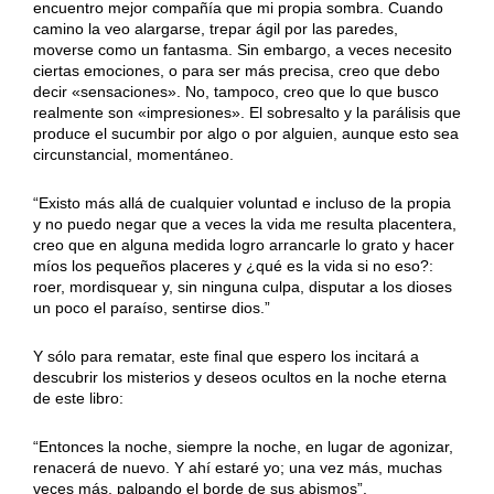
encuentro mejor compañía que mi propia som­bra. Cuando
camino la veo alargarse, trepar ágil por las paredes,
moverse como un fantasma. Sin embargo, a ve­ces necesito
ciertas emociones, o para ser más precisa, creo que debo
decir «sensaciones». No, tampoco, creo que lo que busco
realmente son «impresiones». El sobre­salto y la parálisis que
produce el sucumbir por algo o por alguien, aunque esto sea
circunstancial, momentáneo.
“Existo más allá de cualquier voluntad e incluso de la propia
y no puedo negar que a veces la vida me resulta placentera,
creo que en alguna medida logro arrancarle lo grato y hacer
míos los pequeños placeres y ¿qué es la vida si no eso?:
roer, mordisquear y, sin ninguna culpa, disputar a los dioses
un poco el paraíso, sentirse dios.”
Y sólo para rematar, este final que espero los incitará a
descubrir los misterios y deseos ocultos en la noche eterna
de este libro:
“En­tonces la noche, siempre la noche, en lugar de agonizar,
renacerá de nuevo. Y ahí estaré yo; una vez más, muchas
veces más, palpando el borde de sus abismos”.