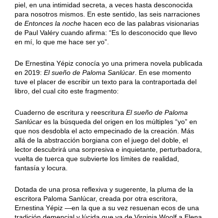
piel, en una intimidad secreta, a veces hasta desconocida
para nosotros mismos. En este sentido, las seis narraciones
de
Entonces la noche
hacen eco de las palabras visionarias
de Paul Valéry cuando afirma: “Es lo desconocido que llevo
en mí, lo que me hace ser yo”.
De Ernestina Yépiz conocía yo una primera novela publicada
en 2019:
El sueño de Paloma Sanlúcar
. En ese momento
tuve el placer de escribir un texto para la contraportada del
libro, del cual cito este fragmento:
Cuaderno de escritura y reescritura
El sueño de Paloma
Sanlúcar
es la búsqueda del origen en los múltiples “yo” en
que nos desdobla el acto empecinado de la creación. Más
allá de la abstracción borgiana con el juego del doble, el
lector descubrirá una sorpresiva e inquietante, perturbadora,
vuelta de tuerca que subvierte los límites de realidad,
fantasía y locura.
Dotada de una prosa reflexiva y sugerente, la pluma de la
escritora Paloma Sanlúcar, creada por otra escritora,
Ernestina Yépiz —en la que a su vez resuenan ecos de una
tradición demencial y lúcida que va de Virginia Woolf a Elena