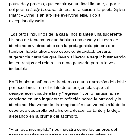
pausado y preciso, que construye un final flotante, a partir
del poema
Lady Lazarus
, de esa otra suicida, la poeta Sylvia
Plath: «Dying is an art
/
like everyting else/ I do it
exceptionally well
»
.
“Los otros inquilinos de la casa” nos plantea una sugerente
historia de fantasmas que habitan una casa y el juego de
identidades y otredades con la protagonista pintora que
también habita ahora ese espacio. Suavidad, tersura,
sugerencia narrativa que llevan al lector a seguir husmeando
los entresijos del relato. Un ritmo pausado pero a la vez
ineludible.
En “Un olor a sal” nos enfrentamos a una narración del doble
por excelencia, en el relato de unas gemelas que, al
desaparecer una de ellas y “regresar” como fantasma, se
convierte en una inquietante reflexión sobre la otredad y la
identidad. Nuevamente, la imaginación que va más allá de lo
esperado desarrolla esta historia desconcertante y la deja
aleteando en la bruma del asombro.
“Promesa incumplida” nos muestra cómo los amores del
pasado pueden convertirse en un verdadero relato de