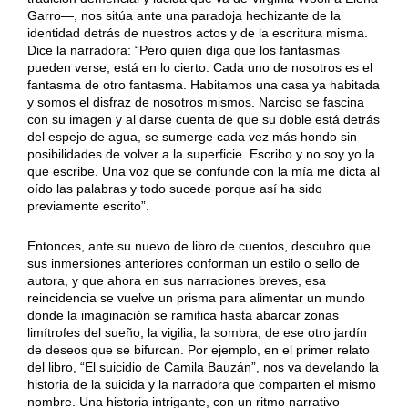
Garro—, nos sitúa ante una paradoja hechizante de la
identidad detrás de nuestros actos y de la escritura misma.
Dice la narradora: “Pero quien diga que los fantasmas
pueden verse, está en lo cierto. Cada uno de nosotros es el
fantasma de otro fantasma. Habitamos una casa ya habitada
y somos el disfraz de nosotros mismos. Narciso se fascina
con su imagen y al darse cuenta de que su doble está detrás
del espejo de agua, se sumerge cada vez más hondo sin
posibilidades de volver a la superficie. Escribo y no soy yo la
que escribe. Una voz que se confunde con la mía me dicta al
oído las palabras y todo sucede porque así ha sido
previamente escrito”.
Entonces, ante su nuevo de libro de cuentos, descubro que
sus inmersiones anteriores conforman un estilo o sello de
autora, y que ahora en sus narraciones breves, esa
reincidencia se vuelve un prisma para alimentar un mundo
donde la imaginación se ramifica hasta abarcar zonas
limítrofes del sueño, la vigilia, la sombra, de ese otro jardín
de deseos que se bifurcan. Por ejemplo, en el primer relato
del libro, “El suicidio de Camila Bauzán”, nos va develando la
historia de la suicida y la narradora que comparten el mismo
nombre. Una historia intrigante, con un ritmo narrativo