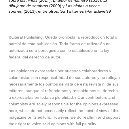
sobre las ninfas
(2017),
El amor es hambre
(2015),
El
dibujante de sombras
(2009) y
Las ninfas a veces
sonríen
(2013), entre otros. Su Twitter es @anaclavel99
©Literal Publishing. Queda prohibida la reproducción total o
parcial de esta publicación. Toda forma de utilización no
autorizada será perseguida con lo establecido en la ley
federal del derecho de autor.
Las opiniones expresadas por nuestros colaboradores y
columnistas son responsabilidad de sus autores y no reflejan
necesariamente los puntos de vista de esta revista ni de sus
editores, aunque sí refrendamos y respaldamos su derecho
a expresarlas en toda su pluralidad. / Our contributors and
columnists are solely responsible for the opinions expressed
here, which do not necessarily reflect the point of view of this
magazine or its editors. However, we do reaffirm and support
their right to voice said opinions with full plurality.