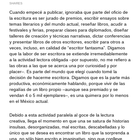
SHARES
Cuando empecé a publicar, ignoraba que parte del oficio de
la escritura es ser jurado de premios, escribir ensayos sobre
temas literarios y del mundo actual, reseñar libros, acudir a
festivales y ferias, preparar clases para diplomados, diseñar
talleres de creación y técnicas narrativas, dictar conferencias
y presentar libros de otros escritores, escribir para otros a
veces, incluso, en calidad de “escritor fantasma”. Digamos
que la labor de ser escritora se extiende irremediablemente
a la actividad lectora obligada –por supuesto, no me refiero a
las obras a las que se acerca una por curiosidad y por
placer–. Es parte del mundo que elegí cuando tomé la
decisión de hacerme escritora. Digamos que es la parte más
productiva, económicamente hablando, porque vivir de las
regalías de un libro propio –aunque sea premiado y se
vendan 4 o 5 mil ejemplares–, es una quimera por lo menos
en el México actual.
Debido a esta actividad paralela al goce de la lectura
creativa, llega el momento en que una se satura de historias
insulsas, desorganizadas, mal escritas, descabelladas y lo
único que se desea es encontrar un libro que la sorprenda a
una, no sólo bien escrito e imaginativo, sino que conlleve