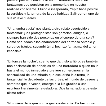
fantasmas que persisten en la memoria y en nuestra
realidad consciente. Fluido e inesperado, Yépiz hace posible
la sordidez y la ternura de la que hablaba Salinger en uno de
sus
Nueve cuentos
.
“Una tumba vacía” nos plantea otro relato esquizoide y
fantasmal: ¿las protagonistas son gemelas, amigas, o
siempre han sido dos personas en el cuerpo de una sola?
Como sea, todas ellas enamoradas del hermoso Antonio y
su barco trágico, sucumbirán al hechizo fantasmal del amor
imposible.
“Entonces la noche”, cuento que da título al libro, es también
una declaración de principios de una narradora a quien no le
basta el mundo inmediato y prefiere sumergirnos en la
sensualidad de una mirada que escudriña lo alterno, lo
tangencial, lo decadente de las urbes, el mundo de deseos y
sombras que, a veces, emerge a la luz gracias a una
escritura literalmente re-veladora. Dice la narradora de este
último relato:
“No quiero decir que no me guste estar sola. De he­cho, no