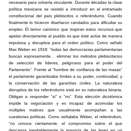
necesario para volverla vinculante. Durante décadas la clase
política mexicana se resistió a introducir en el entramado
constitucional del país plebiscitos o referéndums. Cuando
finalmente lo hicieron diseñaron candados para dificultar su
empleo. El temor canónico que inspiran estos recursos que
apelan directamente al pueblo es que éste actúe de manera
impulsiva y disruptiva para el orden político. Como señaló
Max Weber en 1918: “todas las democracias parlamentarias
buscan expresamente… eliminar los métodos plebiscitarios
de selección de líderes, peligrosos para el poder del
Parlamento”. Frente al “hombre de confianza de las masas”
el parlamento garantizaba límites a su poder, continuidad, y
la conservación de las garantías civiles. La naturaleza
disruptiva de los referéndums está en su naturaleza binaria.
Obligan a responder “sí” o “no”. Esta elección dicotómica
impide la negociación y es incapaz de acomodar los
múltiples matices que usualmente acompañan a las
cuestiones políticas. Como señalaba Weber, el referéndum,
“no conoce ciertamente, el compromiso sobre el que
descansa inevitablemente la mayoría de las leyes en un