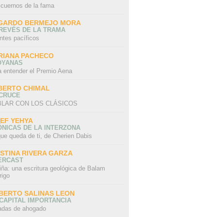
 cuernos de la fama
GARDO BERMEJO MORA
REVÉS DE LA TRAMA
ntes pacíficos
RIANA PACHECO
OYANAS
a entender el Premio Aena
BERTO CHIMAL
 CRUCE
LAR CON LOS CLÁSICOS
IEF YEHYA
NICAS DE LA INTERZONA
ue queda de ti, de Cherien Dabis
ISTINA RIVERA GARZA
ERCAST
iña: una escritura geológica de Balam
rigo
BERTO SALINAS LEON
CAPITAL IMPORTANCIA
adas de ahogado