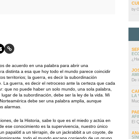
CU
by
O
SE
EC
¿Ha
os de acuerdo en una palabra para abrir una
JO
ra distinta a esa que hoy todo el mundo parece coincidir
AMI
os territorios; la guerra, es decir la subordinación
De 
. La guerra, es decir el retroceso ante la certeza que cada
r: que no puede haber un solo mundo, una sola palabra,
CA
 lugar de la subordinación, debe ser la ley de la vida. Mi
LA
en Norteamérica debe ser una palabra amplia, aunque
Muc
us alarmas.
PA
AFI
iones, de la Historia, sabe lo que es el miedo y actúa en
El Q
de ese conocimiento es la supervivencia, nuestro único
un papalótl a un térrapin, de un jackrabbit a un coyote, de
AN
SÍ
 inmigrante, todo el mundo escapa corriendo de un grupo