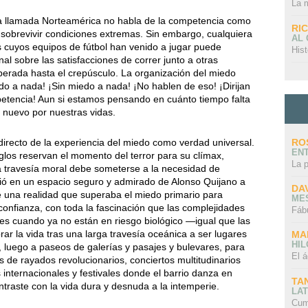
La 
ora llamada Norteamérica no habla de la competencia como
RI
a sobrevivir condiciones extremas. Sin embargo, cualquiera
AL
s cuyos equipos de fútbol han venido a jugar puede
Hist
onal sobre las satisfacciones de correr junto a otras
perada hasta el crepúsculo. La organización del miedo
do a nada! ¡Sin miedo a nada! ¡No hablen de eso! ¡Dirijan
mpetencia! Aun si estamos pensando en cuánto tiempo falta
 nuevo por nuestras vidas.
RO
to directo de la experiencia del miedo como verdad universal.
EN
iglos reservan el momento del terror para su clímax,
La 
 travesía moral debe someterse a la necesidad de
irtió en un espacio seguro y admirado de Alonso Quijano a
DA
e una realidad que superaba el miedo primario para
ME
 confianza, con toda la fascinación que las complejidades
Fáb
s cuando ya no están en riesgo biológico —igual que las
r la vida tras una larga travesía oceánica a ser lugares
MA
HI
 luego a paseos de galerías y pasajes y bulevares, para
El á
 de rayados revolucionarios, conciertos multitudinarios
s internacionales y festivales donde el barrio danza en
TA
ntraste con la vida dura y desnuda a la intemperie.
LAT
Cum