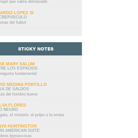
mujer que sabía demasiado
CARDO LÓPEZ SI
 CREPÚSCULO
orias del futbol
STICKY NOTES
SE MARY SALUM
TRE LOS ESPACIOS
pregunta fundamental
VID MEDINA PORTILLO
SA DE SALDOS
ula del hombre bueno
LVA FLORES
LO NEGRO
gata, el misterio, el pulpo o la errata
NYA HUNTINGTON
IN AMERICAN SUITE
bres borrascosas