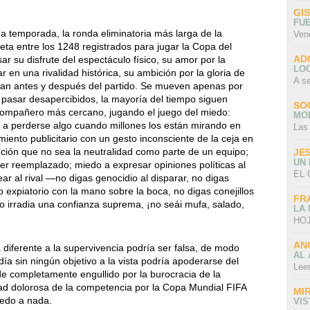
GI
FU
ga temporada, la ronda eliminatoria más larga de la
Ven
tleta entre los 1248 registrados para jugar la Copa del
AD
 su disfrute del espectáculo físico, su amor por la
LO
r en una rivalidad histórica, su ambición por la gloria de
A s
ran antes y después del partido. Se mueven apenas por
a pasar desapercibidos, la mayoría del tiempo siguen
SO
l compañero más cercano, jugando el juego del miedo:
MO
 a perderse algo cuando millones los están mirando en
Las
iento publicitario con un gesto inconsciente de la ceja en
ción que no sea la neutralidad como parte de un equipo;
JE
UN
 ser reemplazado; miedo a expresar opiniones políticas al
EL 
tear al rival —no digas genocidio al disparar, no digas
o expiatorio con la mano sobre la boca, no digas conejillos
FR
o irradia una confianza suprema, ¡no seái mufa, salado,
LA
HOJ
AN
 diferente a la supervivencia podría ser falsa, de modo
AL 
 día sin ningún objetivo a la vista podría apoderarse del
Lee
 completamente engullido por la burocracia de la
dad dolorosa de la competencia por la Copa Mundial FIFA
MI
iedo a nada.
VI