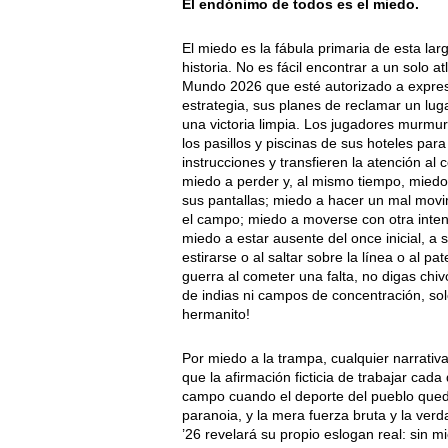
El endónimo de todos es el miedo.
El miedo es la fábula primaria de esta lar
historia. No es fácil encontrar a un solo a
Mundo 2026 que esté autorizado a expresar
estrategia, sus planes de reclamar un luga
una victoria limpia. Los jugadores murmu
los pasillos y piscinas de sus hoteles par
instrucciones y transfieren la atención a
miedo a perder y, al mismo tiempo, miedo
sus pantallas; miedo a hacer un mal movim
el campo; miedo a moverse con otra inten
miedo a estar ausente del once inicial, a
estirarse o al saltar sobre la línea o al pa
guerra al cometer una falta, no digas chiv
de indias ni campos de concentración, sol
hermanito!
Por miedo a la trampa, cualquier narrativa
que la afirmación ficticia de trabajar cada
campo cuando el deporte del pueblo quede
paranoia, y la mera fuerza bruta y la ver
’26 revelará su propio eslogan real: sin m