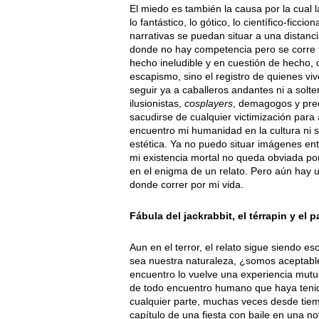
El miedo es también la causa por la cual l
lo fantástico, lo gótico, lo científico-ficci
narrativas se puedan situar a una distanci
donde no hay competencia pero se corre to
hecho ineludible y en cuestión de hecho,
escapismo, sino el registro de quienes vi
seguir ya a caballeros andantes ni a sol
ilusionistas,
cosplayers
, demagogos y pred
sacudirse de cualquier victimización para 
encuentro mi humanidad en la cultura ni s
estética. Ya no puedo situar imágenes ent
mi existencia mortal no queda obviada por
en el enigma de un relato. Pero aún hay
donde correr por mi vida.
Fábula del jackrabbit, el térrapin y el p
Aun en el terror, el relato sigue siendo 
sea nuestra naturaleza, ¿somos aceptable
encuentro lo vuelve una experiencia mutu
de todo encuentro humano que haya tenido 
cualquier parte, muchas veces desde tie
capítulo de una fiesta con baile en una no