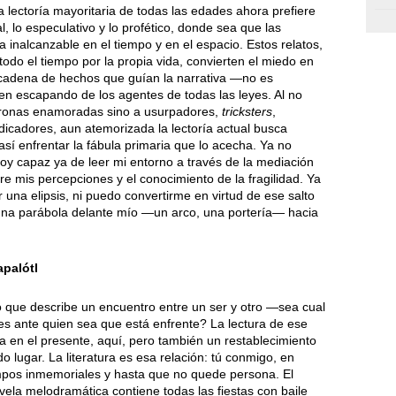
a lectoría mayoritaria de todas las edades ahora prefiere
onal, lo especulativo y lo profético, donde sea que las
a inalcanzable en el tiempo y en el espacio. Estos relatos,
do el tiempo por la propia vida, convierten el miedo en
 cadena de hechos que guían la narrativa —no es
ven escapando de los agentes de todas las leyes. Al no
teronas enamoradas sino a usurpadores,
tricksters
,
icadores, aun atemorizada la lectoría actual busca
así enfrentar la fábula primaria que lo acecha. Ya no
oy capaz ya de leer mi entorno a través de la mediación
re mis percepciones y el conocimiento de la fragilidad. Ya
 una elipsis, ni puedo convertirme en virtud de ese salto
 una parábola delante mío —un arco, una portería— hacia
apalótl
eso que describe un encuentro entre un ser y otro —sea cual
s ante quien sea que está enfrente? La lectura de ese
a en el presente, aquí, pero también un restablecimiento
lugar. La literatura es esa relación: tú conmigo, en
mpos inmemoriales y hasta que no quede persona. El
vela melodramática contiene todas las fiestas con baile