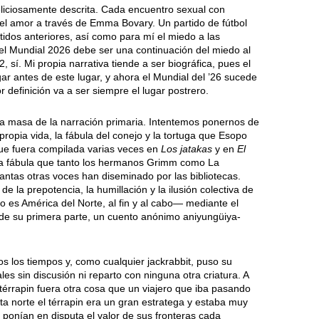
liciosamente descrita. Cada encuentro sexual con
del amor a través de Emma Bovary. Un partido de fútbol
tidos anteriores, así como para mí el miedo a las
l Mundial 2026 debe ser una continuación del miedo al
 sí. Mi propia narrativa tiende a ser biográfica, pues el
gar antes de este lugar, y ahora el Mundial del ’26 sucede
 definición va a ser siempre el lugar postrero.
n la masa de la narración primaria. Intentemos ponernos de
ropia vida, la fábula del conejo y la tortuga que Esopo
ue fuera compilada varias veces en
Los jatakas
y en
El
ma fábula que tanto los hermanos Grimm como La
ntas otras voces han diseminado por las bibliotecas.
e la prepotencia, la humillación y la ilusión colectiva de
o es América del Norte, al fin y al cabo— mediante el
r de su primera parte, un cuento anónimo aniyungüiya-
os los tiempos y, como cualquier jackrabbit, puso su
es sin discusión ni reparto con ninguna otra criatura. A
 térrapin fuera otra cosa que un viajero que iba pasando
ta norte el térrapin era un gran estratega y estaba muy
 ponían en disputa el valor de sus fronteras cada