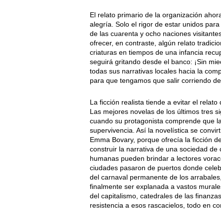
El relato primario de la organización ah
alegría. Solo el rigor de estar unidos par
de las cuarenta y ocho naciones visitante
ofrecer, en contraste, algún relato tradici
criaturas en tiempos de una infancia recu
seguirá gritando desde el banco: ¡Sin mie
todas sus narrativas locales hacia la co
para que tengamos que salir corriendo de
La ficción realista tiende a evitar el rela
Las mejores novelas de los últimos tres s
cuando su protagonista comprende que la
supervivencia. Así la novelística se conv
Emma Bovary, porque ofrecía la ficción d
construir la narrativa de una sociedad de
humanas pueden brindar a lectores vorace
ciudades pasaron de puertos donde celebra
del carnaval permanente de los arrabales,
finalmente ser explanada a vastos murales
del capitalismo, catedrales de las finanza
resistencia a esos rascacielos, todo en co