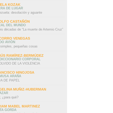
SELA KOZAK
ERA DE LUGAR
ezuela: desolación y aguante
OLFO CASTAÑÓN
CAL DEL MUNDO
eis décadas de “La muerte de Artemio Cruz”
CORRO VENEGAS
DO AVIÓN
 simples, pequeñas cosas
SÚS RAMÍREZ-BERMÚDEZ
 DICCIONARIO CORPORAL
OLVIDO DE LA VIOLENCIA
ANCISCO HINOJOSA
 MUSA ARAÑA
A DE PAPEL
GELINA MUÑIZ-HUBERMAN
AZAR
r, ¿para qué?
RIAM MABEL MARTINEZ
STA GORDA