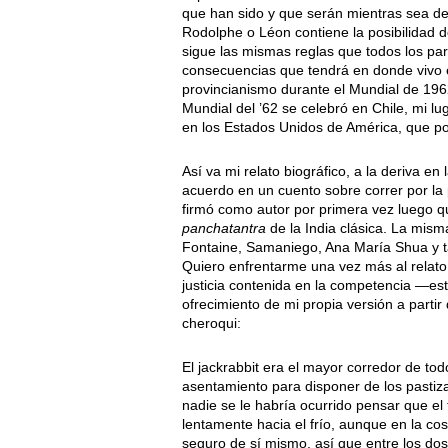
que han sido y que serán mientras sea de
Rodolphe o Léon contiene la posibilidad 
sigue las mismas reglas que todos los par
consecuencias que tendrá en donde vivo e
provincianismo durante el Mundial de 1962,
Mundial del ’62 se celebró en Chile, mi lu
en los Estados Unidos de América, que por
Así va mi relato biográfico, a la deriva e
acuerdo en un cuento sobre correr por la p
firmó como autor por primera vez luego q
panchatantra
de la India clásica. La mis
Fontaine, Samaniego, Ana María Shua y ta
Quiero enfrentarme una vez más al relato d
justicia contenida en la competencia —est
ofrecimiento de mi propia versión a parti
cheroqui:
El jackrabbit era el mayor corredor de tod
asentamiento para disponer de los pastizal
nadie se le habría ocurrido pensar que el
lentamente hacia el frío, aunque en la cos
seguro de sí mismo, así que entre los dos