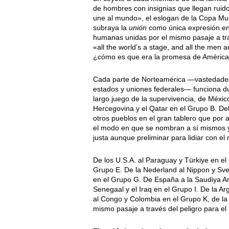
de hombres con insignias que llegan ruid
une al mundo», el eslogan de la Copa Mun
subraya la
unión
como única expresión en
humanas unidas por el mismo pasaje a tra
«all the world’s a stage, and all the men 
¿cómo es que era la promesa de América 
Cada parte de Norteamérica —vastedades 
estados y uniones federales— funciona dur
largo juego de la supervivencia, de Méxi
Hercegovina y el Qatar en el Grupo B. Del 
otros pueblos en el gran tablero que por 
el modo en que se nombran a sí mismos y
justa aunque preliminar para lidiar con el
De los U.S.A. al Paraguay y Türkiye en el
Grupo E. De la Nederland al Nippon y Sver
en el Grupo G. De España a la Saudiya Ar
Senegaal y el Iraq en el Grupo I. De la Arg
al Congo y Colombia en el Grupo K, de la
mismo pasaje a través del peligro para el 