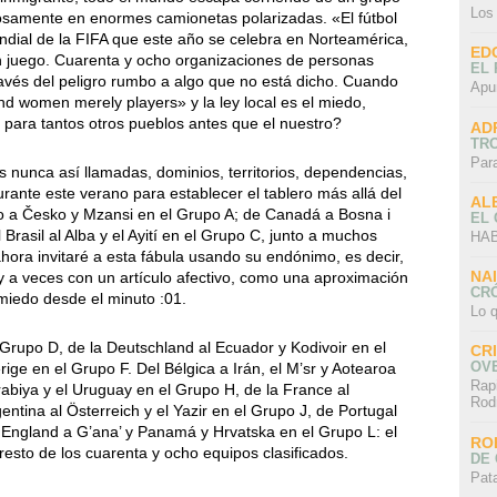
Los
osamente en enormes camionetas polarizadas. «El fútbol
dial de la FIFA que este año se celebra en Norteamérica,
ED
 juego. Cuarenta y ocho organizaciones de personas
EL 
vés del peligro rumbo a algo que no está dicho. Cuando
Apu
and women merely players» y la ley local es el miedo,
para tantos otros pueblos antes que el nuestro?
AD
TR
Par
nunca así llamadas, dominios, territorios, dependencias,
ante este verano para establecer el tablero más allá del
AL
co a Česko y Mzansi en el Grupo A; de Canadá a Bosna i
EL
Brasil al Alba y el Ayití en el Grupo C, junto a muchos
HAB
ahora invitaré a esta fábula usando su endónimo, es decir,
NA
 a veces con un artículo afectivo, como una aproximación
CRÓ
 miedo desde el minuto :01.
Lo q
 Grupo D, de la Deutschland al Ecuador y Kodivoir en el
CR
OV
ige en el Grupo F. Del Bélgica a Irán, el M’sr y Aotearoa
Rap
abiya y el Uruguay en el Grupo H, de la France al
Rod
entina al Österreich y el Yazir en el Grupo J, de Portugal
 England a G’ana’ y Panamá y Hrvatska en el Grupo L: el
RO
resto de los cuarenta y ocho equipos clasificados.
DE 
Pat