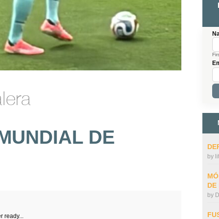
N
Fir
Em
lera
MUNDIAL DE
DE
by
l
MÓ
DE
by
D
FU
r ready...