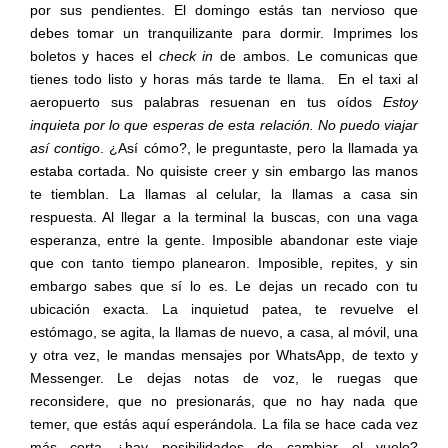
por sus pendientes. El domingo estás tan nervioso que
debes tomar un tranquilizante para dormir. Imprimes los
boletos y haces el
check in
de ambos. Le comunicas que
tienes todo listo y horas más tarde te llama.
En el taxi al
aeropuerto sus palabras resuenan en tus oídos
Estoy
inquieta por lo que esperas de esta relación. No puedo viajar
así contigo
. ¿Así cómo?, le preguntaste, pero la llamada ya
estaba cortada. No quisiste creer y sin embargo las manos
te tiemblan. La llamas al celular, la llamas a casa sin
respuesta. Al llegar a la terminal la buscas, con una vaga
esperanza, entre la gente. Imposible abandonar este viaje
que con tanto tiempo planearon. Imposible, repites, y sin
embargo sabes que sí lo es. Le dejas un recado con tu
ubicación exacta. La inquietud patea, te revuelve el
estómago, se agita, la llamas de nuevo, a casa, al móvil, una
y otra vez, le mandas mensajes por WhatsApp, de texto y
Messenger. Le dejas notas de voz, le ruegas que
reconsidere, que no presionarás, que no hay nada que
temer, que estás aquí esperándola. La fila se hace cada vez
más corta ¿hay posibilidades de cambiar el vuelo?