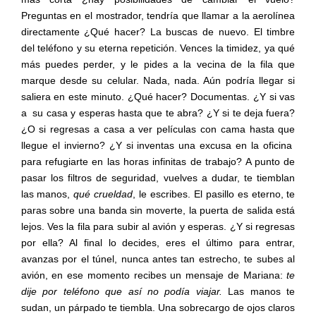
Preguntas en el mostrador, tendría que llamar a la aerolínea
directamente ¿Qué hacer? La buscas de nuevo. El timbre
del teléfono y su eterna repetición. Vences la timidez, ya qué
más puedes perder, y le pides a la vecina de la fila que
marque desde su celular. Nada, nada. Aún podría llegar si
saliera en este minuto. ¿Qué hacer? Documentas. ¿Y si vas
a
su casa y esperas hasta que te abra? ¿Y si te deja fuera?
¿O si regresas a casa a ver películas con cama hasta que
llegue el invierno? ¿Y si inventas una excusa en la oficina
para refugiarte en las horas infinitas de trabajo? A punto de
pasar los filtros de seguridad, vuelves a dudar, te tiemblan
las manos,
qué crueldad
, le escribes. El pasillo es eterno, te
paras sobre una banda sin moverte, la puerta de salida está
lejos. Ves la fila para subir al avión y esperas. ¿Y si regresas
por ella? Al final lo decides, eres el último para entrar,
avanzas por el túnel, nunca antes tan estrecho, te subes al
avión, en ese momento recibes un mensaje de Mariana:
te
dije por teléfono que así no podía viajar.
Las manos te
sudan, un párpado te tiembla. Una sobrecargo de ojos claros