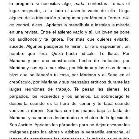
te pregunta si necesitas algo;
nada
, contestas. Tomas el
lugar asignado, a tu lado el asiento vacío de ella. Llega
alguien de la tripulación a preguntar por Mariana Torner;
ella
no vendrá
, dices.
Aprietas la mandíbula e instalas la mirada
en una revista. Entre el asiento vacío y tú, un joven se pone
los audífonos y te ignora. Por más que quieres evitarlo,
sucede. Algunos pasajeros te miran. El raro espécimen, un
hombre que llora. Quizá hasta ridículo. Tú lloras. Por
Mariana y por una construcción hecha de fantasías, por
Mariana y sus ojos mar oliva, por Mariana y las risas de sus
hijos que no llenarán tu casa, por Mariana y el Sena en el
crepúsculo, por Mariana y sus mensajes eróticos durante las
largas reuniones de trabajo. Te pesan las sienes, los
párpados, los recuerdos y los anhelos. La sobrecargo te
despierta cuando es la hora de cenar y te tapa cuando
vuelves a dormir. Sueñas con tus manos bajo la falda de
Mariana
y su sonrisa desbordada en el atrio de la Iglesia de
San Jacinto. Aprietas los párpados para no dejar escapar las
imágenes pero los abres y atisbas la ventanilla estrecha, el
letrero de abrocharse los cinturones y la mirada se te nubla