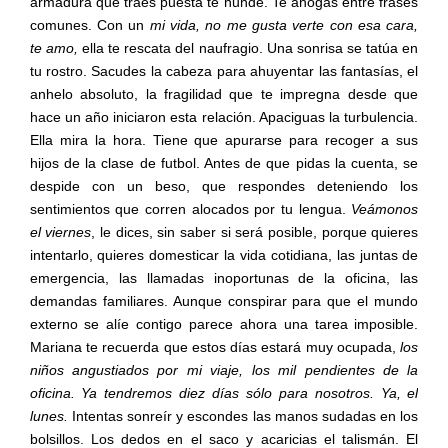
armadura que traes puesta te hunde. Te ahogas entre frases
comunes. Con un
mi vida,
no me gusta verte con esa cara,
te amo,
ella te rescata del naufragio. Una sonrisa se tatúa en
tu rostro. Sacudes la cabeza para ahuyentar las fantasías, el
anhelo absoluto, la fragilidad que te impregna desde que
hace un año iniciaron esta relación. Apaciguas la turbulencia.
Ella mira la hora. Tiene que apurarse para recoger a sus
hijos de la clase de futbol. Antes de que pidas la cuenta, se
despide con un beso, que respondes deteniendo los
sentimientos que corren alocados por tu lengua.
Veámonos
el viernes
, le dices, sin saber si será posible, porque quieres
intentarlo, quieres domesticar la vida cotidiana, las juntas de
emergencia, las llamadas inoportunas de la oficina, las
demandas familiares. Aunque conspirar para que el mundo
externo se alíe contigo parece ahora una tarea imposible.
Mariana te recuerda que estos días estará muy ocupada,
los
niños angustiados por mi viaje, los mil pendientes de la
oficina. Ya tendremos diez días sólo para nosotros. Ya, el
lunes.
Intentas sonreír y escondes las manos sudadas en los
bolsillos. Los dedos en el saco y acaricias el talismán. El