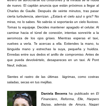
de nuevo. El capitán anuncia que están próximos a llegar al
Charles de Gaulle. Después de veinte minutos, tras pasar
cierta turbulencia, aterrizan. ¿Estará el cielo azul o gris? No
miras, no lo sabes. No sabrás si soportarás un cielo lluvioso.
Tomas tu equipaje. Decides mantener apagado el celular. Al
caminar hacia el túnel de conexión, intentas sonreírle a la
aeromoza de los ojos grises. Mientras esperas el taxi,
vuelves a verla. Te acercas a ella. Extiendes la mano, tu
lánguida mano y estrechas la suya, pequeña y huidiza.
Enredas entre sus dedos el anillo de compromiso. Antes de
que pueda devolvértelo, desapareces en un taxi. Al Pont
Neuf, indicas.
Sientes el rastro de las últimas
lágrimas, como costras
saladas, secas en tus mejillas.
Daniela Becerra
ha publicado en
El
Financiero
,
Reforma
,
Elle
,
Harpers
Bazaa
, además de
Amura
,
Nagari