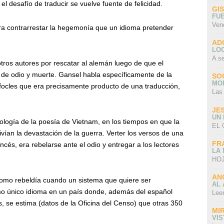
l desafío de traducir se vuelve fuente de felicidad.
GI
FU
Ven
ara contrarrestar la hegemonía que un idioma pretender
AD
LO
A s
otros autores por rescatar al alemán luego de que el
 de odio y muerte. Gansel habla específicamente de la
SO
MO
ocles que era precisamente producto de una traducción,
Las
JE
UN
ología de la poesía de Vietnam, en los tiempos en que la
EL 
vivían la devastación de la guerra. Verter los versos de una
FR
ncés, era rebelarse ante el odio y entregar a los lectores
LA
HOJ
AN
como rebeldía cuando un sistema que quiere ser
AL 
mo único idioma en un país donde, además del español
Lee
, se estima (datos de la Oficina del Censo) que otras 350
MI
VI