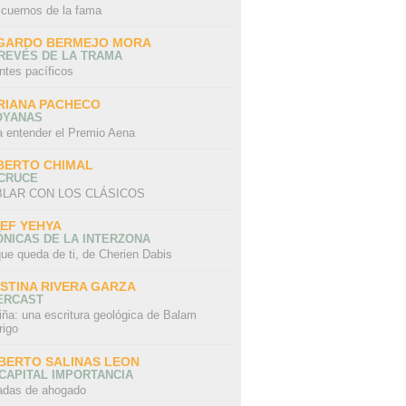
 cuernos de la fama
GARDO BERMEJO MORA
REVÉS DE LA TRAMA
ntes pacíficos
RIANA PACHECO
OYANAS
a entender el Premio Aena
BERTO CHIMAL
 CRUCE
LAR CON LOS CLÁSICOS
IEF YEHYA
NICAS DE LA INTERZONA
ue queda de ti, de Cherien Dabis
ISTINA RIVERA GARZA
ERCAST
iña: una escritura geológica de Balam
rigo
BERTO SALINAS LEON
CAPITAL IMPORTANCIA
adas de ahogado