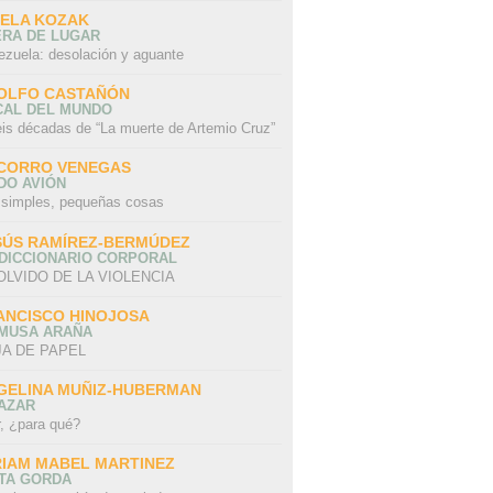
SELA KOZAK
ERA DE LUGAR
ezuela: desolación y aguante
OLFO CASTAÑÓN
CAL DEL MUNDO
eis décadas de “La muerte de Artemio Cruz”
CORRO VENEGAS
DO AVIÓN
 simples, pequeñas cosas
SÚS RAMÍREZ-BERMÚDEZ
 DICCIONARIO CORPORAL
OLVIDO DE LA VIOLENCIA
ANCISCO HINOJOSA
 MUSA ARAÑA
A DE PAPEL
GELINA MUÑIZ-HUBERMAN
AZAR
r, ¿para qué?
RIAM MABEL MARTINEZ
STA GORDA