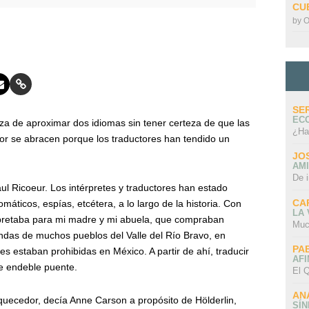
CU
by
O
SE
EC
a de aproximar dos idiomas sin tener certeza de que las
¿Ha
or se abracen porque los traductores han tendido un
JO
AMI
De 
aul Ricoeur. Los intérpretes y traductores han estado
CA
máticos, espías, etcétera, a lo largo de la historia. Con
LA
rpretaba para mi madre y mi abuela, que compraban
Muc
endas de muchos pueblos del Valle del Río Bravo, en
PA
s estaban prohibidas en México. A partir de ahí, traducir
AFI
se endeble puente.
El Q
AN
oquecedor, decía Anne Carson a propósito de Hölderlin,
SÍ