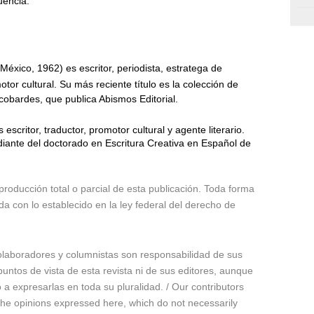
uencia.
México, 1962) es escritor,
periodista, estratega de
tor cultural.
Su más reciente título es la colección de
 cobardes, que publica Abismos Editorial.
scritor, traductor, promotor cultural y agente literario.
iante del doctorado en Escritura Creativa en Español de
producción total o parcial de esta publicación. Toda forma
da con lo establecido en la ley federal del derecho de
olaboradores y columnistas son responsabilidad de sus
untos de vista de esta revista ni de sus editores, aunque
 expresarlas en toda su pluralidad. / Our contributors
 the opinions expressed here, which do not necessarily