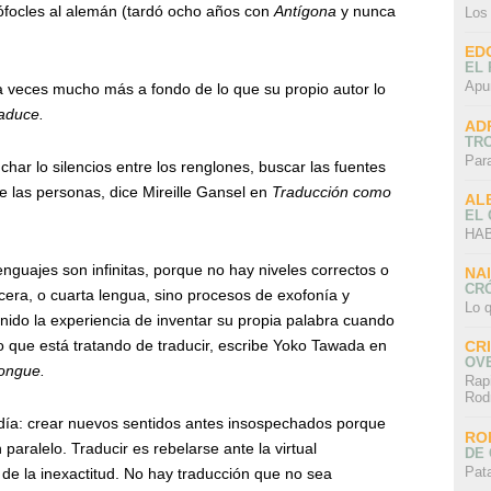
Sófocles al alemán (tardó ocho años con
Antígona
y nunca
Los
ED
EL 
Apu
 a veces mucho más a fondo de lo que su propio autor lo
raduce.
AD
TR
Par
char lo silencios entre los renglones, buscar las fuentes
 de las personas, dice Mireille Gansel en
Traducción como
AL
EL
HAB
lenguajes son infinitas, porque no hay niveles correctos o
NA
CRÓ
cera, o cuarta lengua, sino procesos de exofonía y
Lo q
enido la experiencia de inventar su propia palabra cuando
o que está tratando de traducir, escribe Yoko Tawada en
CR
OV
ongue.
Rap
Rod
ldía: crear nuevos sentidos antes insospechados porque
RO
paralelo. Traducir es rebelarse ante la virtual
DE 
Pat
ia de la inexactitud. No hay traducción que no sea