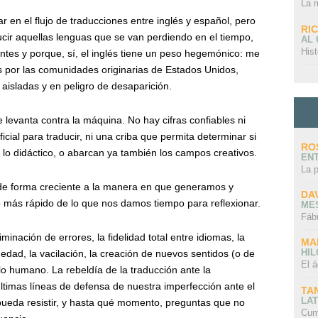
La 
ar en el flujo de traducciones entre inglés y español, pero
RI
ucir aquellas lenguas que se van perdiendo en el tiempo,
AL
Hist
tes y porque, sí, el inglés tiene un peso hegemónico: me
s por las comunidades originarias de Estados Unidos,
aisladas y en peligro de desaparición.
 levanta contra la máquina. No hay cifras confiables ni
ficial para traducir, ni una criba que permita determinar si
RO
y lo didáctico, o abarcan ya también los campos creativos.
EN
La 
o de forma creciente a la manera en que generamos y
DA
ás rápido de lo que nos damos tiempo para reflexionar.
ME
Fáb
minación de errores, la fidelidad total entre idiomas, la
MA
HI
edad, la vacilación, la creación de nuevos sentidos (o de
El á
o humano. La rebeldía de la traducción ante la
timas líneas de defensa de nuestra imperfección ante el
TA
LAT
eda resistir, y hasta qué momento, preguntas que no
Cum