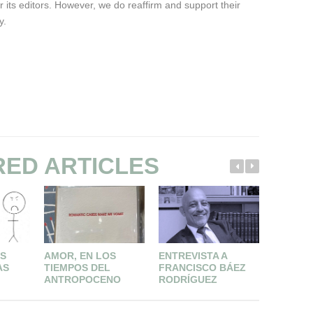
or its editors. However, we do reaffirm and support their
y.
RED ARTICLES
S
AMOR, EN LOS
ENTREVISTA A
LA SEM
AS
TIEMPOS DEL
FRANCISCO BÁEZ
MÁRTIR
ANTROPOCENO
RODRÍGUEZ
GILLES