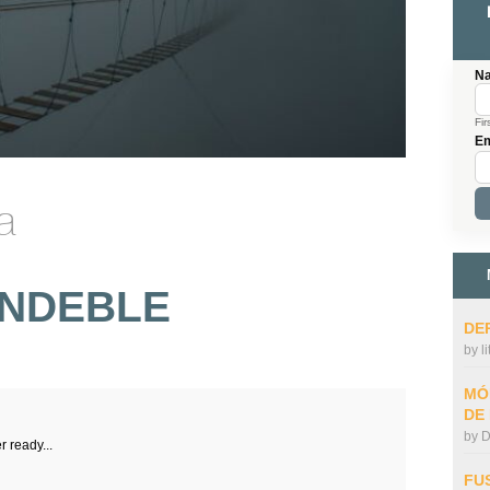
N
Fir
Em
a
ENDEBLE
DE
by
l
MÓ
DE
by
D
r ready...
FU