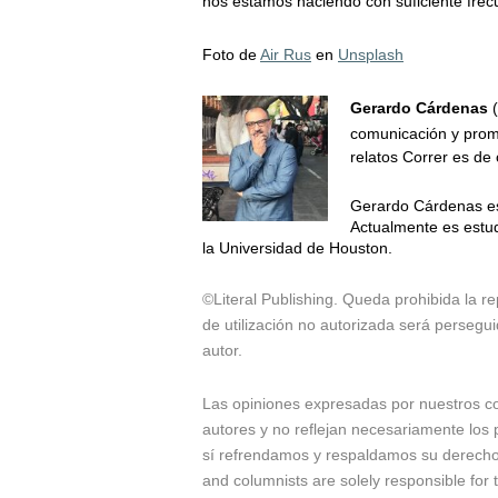
nos estamos haciendo con suficiente frec
Foto de
Air Rus
en
Unsplash
Gerardo Cárdenas
(
comunicación y promo
relatos Correr es de
Gerardo Cárdenas es e
Actualmente es estud
la Universidad de Houston.
©Literal Publishing. Queda prohibida la re
de utilización no autorizada será persegui
autor.
Las opiniones expresadas por nuestros c
autores y no reflejan necesariamente los p
sí refrendamos y respaldamos su derecho a
and columnists are solely responsible for