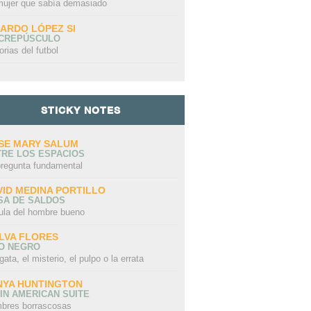
mujer que sabía demasiado
CARDO LÓPEZ SI
 CREPÚSCULO
orias del futbol
STICKY NOTES
SE MARY SALUM
TRE LOS ESPACIOS
pregunta fundamental
VID MEDINA PORTILLO
SA DE SALDOS
ula del hombre bueno
LVA FLORES
LO NEGRO
gata, el misterio, el pulpo o la errata
NYA HUNTINGTON
IN AMERICAN SUITE
bres borrascosas