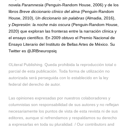
novela
Paramnesia
(Penguin-Random House, 2006) y de los
libros
Breve diccionario clínico del alma
(Penguin-Random
House, 2010),
Un diccionario sin palabras
(Almadia, 2016),
y
Depresión: la noche más oscura
(Penguin-Random House,
2020) que exploran las fronteras entre la narración clínica y
el ensayo científico. En 2009 obtuvo el Premio Nacional de
Ensayo Literario del Instituto de Bellas Artes de México. Su
Twitter es @JRBneuropsiq
©Literal Publishing. Queda prohibida la reproducción total o
parcial de esta publicación. Toda forma de utilización no
autorizada será perseguida con lo establecido en la ley
federal del derecho de autor.
Las opiniones expresadas por nuestros colaboradores y
columnistas son responsabilidad de sus autores y no reflejan
necesariamente los puntos de vista de esta revista ni de sus
editores, aunque sí refrendamos y respaldamos su derecho
a expresarlas en toda su pluralidad. / Our contributors and