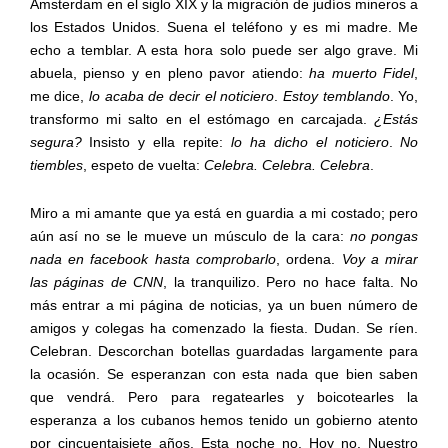
Ámsterdam en el siglo XIX y la migración de judíos mineros a
los Estados Unidos. Suena el teléfono y es mi madre. Me
echo a temblar. A esta hora solo puede ser algo grave. Mi
abuela, pienso y en pleno pavor atiendo:
ha muerto Fidel
,
me dice,
lo acaba de decir el noticiero
.
Estoy temblando
. Yo,
transformo mi salto en el estómago en carcajada.
¿Estás
segura?
Insisto y ella repite:
lo ha dicho el noticiero
.
No
tiembles
, espeto de vuelta:
Celebra. Celebra. Celebra
.
Miro a mi amante que ya está en guardia a mi costado; pero
aún así no se le mueve un músculo de la cara:
no pongas
nada en facebook hasta comprobarlo
, ordena.
Voy a mirar
las páginas de CNN
, la tranquilizo. Pero no hace falta. No
más entrar a mi página de noticias, ya un buen número de
amigos y colegas ha comenzado la fiesta. Dudan. Se ríen.
Celebran. Descorchan botellas guardadas largamente para
la ocasión. Se esperanzan con esta nada que bien saben
que vendrá. Pero para regatearles y boicotearles la
esperanza a los cubanos hemos tenido un gobierno atento
por cincuentaisiete años. Esta noche no. Hoy no. Nuestro