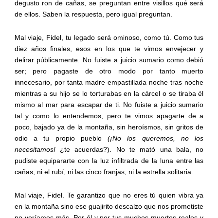
degusto ron de cañas, se preguntan entre visillos qué será
de ellos. Saben la respuesta, pero igual preguntan.
Mal viaje, Fidel, tu legado será ominoso, como tú. Como tus
diez años finales, esos en los que te vimos envejecer y
delirar públicamente. No fuiste a juicio sumario como debió
ser; pero pagaste de otro modo por tanto muerto
innecesario, por tanta madre empastillada noche tras noche
mientras a su hijo se lo torturabas en la cárcel o se tiraba él
mismo al mar para escapar de ti. No fuiste a juicio sumario
tal y como lo entendemos, pero te vimos apagarte de a
poco, bajado ya de la montaña, sin heroísmos, sin gritos de
odio a tu propio pueblo
(¡No los queremos, no los
necesitamos!
¿te acuerdas?). No te mató una bala, no
pudiste equipararte con la luz infiltrada de la luna entre las
cañas, ni el rubí, ni las cinco franjas, ni la estrella solitaria.
Mal viaje, Fidel. Te garantizo que no eres tú quien vibra ya
en la montaña sino ese guajirito descalzo que nos prometiste
no veríamos más. Por él y por tus muchos muertos reales y