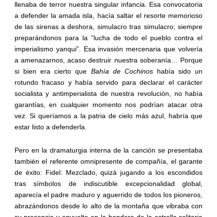
llenaba de terror nuestra singular infancia. Esa convocatoria
a defender la amada isla, hacía saltar el resorte memorioso
de las sirenas a deshora, simulacro tras simulacro; siempre
preparándonos para la “lucha de todo el pueblo contra el
imperialismo yanqui”. Esa invasión mercenaria que volvería
a amenazarnos, acaso destruir nuestra soberanía… Porque
si bien era cierto que
Bahía de Cochinos
había sido un
rotundo fracaso y había servido para declarar el carácter
socialista y antimperialista de nuestra revolución, no había
garantías, en cualquier momento nos podrían atacar otra
vez. Si queríamos a la patria de cielo más azul, habría que
estar listo a defenderla.
Pero en la dramaturgia interna de la canción se presentaba
también el referente omnipresente de compañía, el garante
de éxito: Fidel. Mezclado, quizá jugando a los escondidos
tras símbolos de indiscutible excepcionalidad global,
aparecía el padre maduro y aguerrido de todos los pioneros,
abrazándonos desde lo alto de la montaña que vibraba con
su presencia y envuelto en la bandera de la estrella solitaria