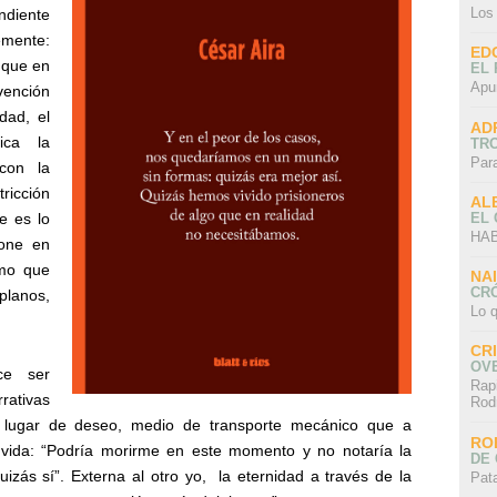
Los
ndiente
emente:
ED
 que en
EL 
Apu
vención
dad, el
AD
ica la
TR
Par
 con la
tricción
AL
EL
e es lo
HAB
pone en
smo que
NA
CRÓ
planos,
Lo q
CR
OV
ece ser
Rap
rativas
Rod
co, lugar de deseo, medio de transporte mecánico que a
RO
o / vida: “Podría morirme en este momento y no notaría la
DE 
uizás sí”. Externa al otro yo,
la eternidad a través de la
Pat