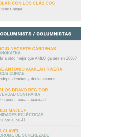
BLAR CON LOS CLÁSICOS
lberto Chimal
COLUMNISTS / COLUMNISTAS
RGIO NEGRETE CÁRDENAS
ONOKAFKA
bría sido mejor que AMLO ganara en 2006?
SÉ ANTONIO AGUILAR RIVERA
CUS CURIAE
independencias y declaraciones
RLOS BRAVO REGIDOR
 VERDAD CONTRARIA
ho poder, poca capacidad
BLO MAJLUF
NIDADES ECLÉCTICAS
uijote a los 41
A CLAVEL
NDROME DE SCHEREZADE