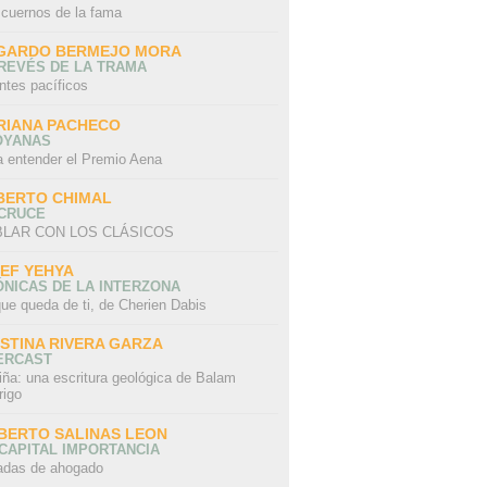
 cuernos de la fama
GARDO BERMEJO MORA
REVÉS DE LA TRAMA
ntes pacíficos
RIANA PACHECO
OYANAS
a entender el Premio Aena
BERTO CHIMAL
 CRUCE
LAR CON LOS CLÁSICOS
IEF YEHYA
NICAS DE LA INTERZONA
ue queda de ti, de Cherien Dabis
ISTINA RIVERA GARZA
ERCAST
iña: una escritura geológica de Balam
rigo
BERTO SALINAS LEON
CAPITAL IMPORTANCIA
adas de ahogado