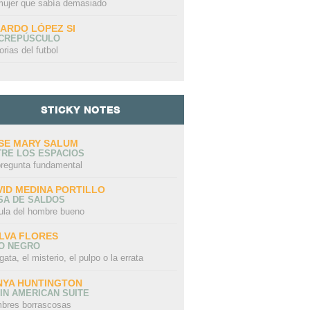
mujer que sabía demasiado
CARDO LÓPEZ SI
 CREPÚSCULO
orias del futbol
STICKY NOTES
SE MARY SALUM
TRE LOS ESPACIOS
pregunta fundamental
VID MEDINA PORTILLO
SA DE SALDOS
ula del hombre bueno
LVA FLORES
LO NEGRO
gata, el misterio, el pulpo o la errata
NYA HUNTINGTON
IN AMERICAN SUITE
bres borrascosas