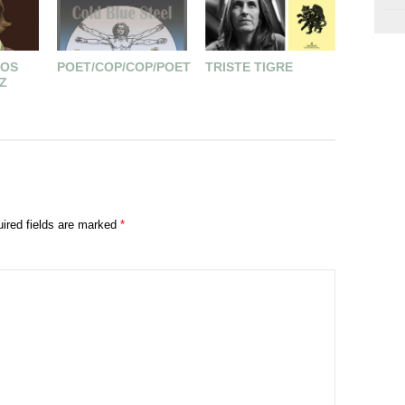
GOS
POET/COP/COP/POET
TRISTE TIGRE
DESTEJ
Z
MIEDO
ired fields are marked
*