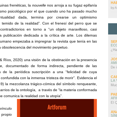
HA
uinas frenéticas, la
nouvelle
nos arroja a su fugaz epifanía
by
A
nismo psicológico por el que cuando uno ha pasado mucho
tualidad dada, termina por crearse un optimismo
temido de la realidad”. Con el frenesí del perro que se
ontradictorios en torno a “un objeto maravilloso, casi
a publicación dedicada a la crítica de arte. Los dilemas
 humano empezaba a impregnar la revista que tenía en las
SE
EC
la obsolescencia del movimiento perpetuo.
¿Ha
JO
& Ríos, 2020) una visión de la obstinación en la presencia
AMI
e, documentado de forma indirecta, pendiente de las
De 
es de la periódica suscripción a una “felicidad de cuya
CA
confundida con la inmensa tristeza de morir”. Evidencia el
LA
949) la mezcolanza trágico-cómica del símbolo renqueante,
Muc
arrios de la ontología,
a través de “la materia conformada
PA
que comunica la realidad con la utopía”.
AFI
El Q
ínculo
AN
 propio
SÍ