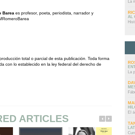
La 
RI
o Barea
es profesor, poeta, periodista, narrador y
AL
JdMRomeroBarea
Hist
producción total o parcial de esta publicación. Toda forma
RO
da con lo establecido en la ley federal del derecho de
EN
La 
DA
ME
Fáb
MA
HI
El á
RED ARTICLES
TA
LAT
Cum