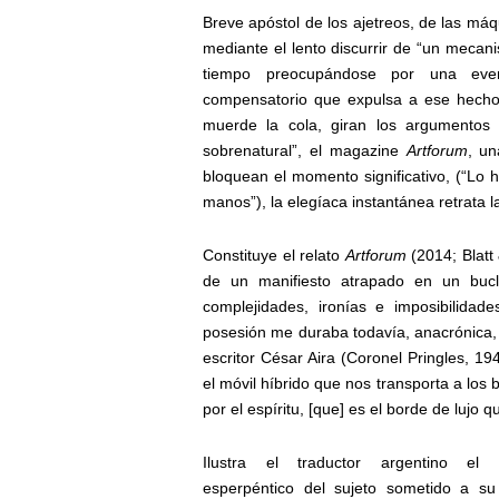
Breve apóstol de los ajetreos, de las máq
mediante el lento discurrir de “un meca
tiempo preocupándose por una even
compensatorio que expulsa a ese hecho 
muerde la cola, giran los argumentos c
sobrenatural”, el magazine
Artforum
, un
bloquean el momento significativo, (“Lo
manos”), la elegíaca instantánea retrata 
Constituye el relato
Artforum
(2014; Blatt 
de un manifiesto atrapado en un bucl
complejidades, ironías e imposibilidad
posesión me duraba todavía, anacrónica, 
escritor César Aira (Coronel Pringles, 1
el móvil híbrido que nos transporta a los b
por el espíritu, [que] es el borde de lujo 
Ilustra el traductor argentino el v
esperpéntico del sujeto sometido a su