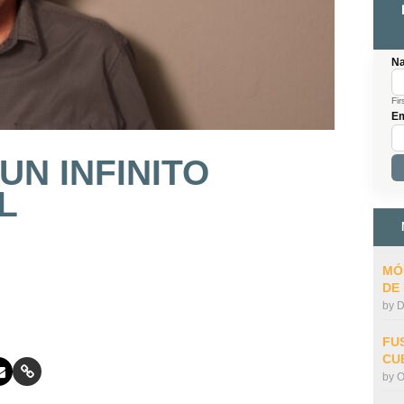
N
Fir
Em
UN INFINITO
L
MÓ
DE
by
D
FU
CU
by
O