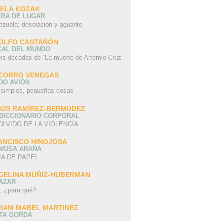
SELA KOZAK
ERA DE LUGAR
ezuela: desolación y aguante
OLFO CASTAÑÓN
CAL DEL MUNDO
eis décadas de “La muerte de Artemio Cruz”
CORRO VENEGAS
DO AVIÓN
 simples, pequeñas cosas
SÚS RAMÍREZ-BERMÚDEZ
 DICCIONARIO CORPORAL
OLVIDO DE LA VIOLENCIA
ANCISCO HINOJOSA
 MUSA ARAÑA
A DE PAPEL
GELINA MUÑIZ-HUBERMAN
AZAR
r, ¿para qué?
RIAM MABEL MARTINEZ
STA GORDA