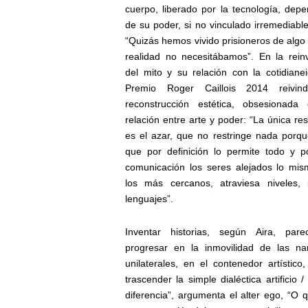
cuerpo, liberado por la tecnología, depe
de su poder, si no vinculado irremediabl
“Quizás hemos vivido prisioneros de algo
realidad no necesitábamos”. En la rein
del mito y su relación con la cotidianei
Premio Roger Caillois 2014 reivind
reconstrucción estética, obsesionada
relación entre arte y poder: “La única res
es el azar, que no restringe nada porqu
que por definición lo permite todo y 
comunicación los seres alejados lo mi
los más cercanos, atraviesa niveles, 
lenguajes”.
Inventar historias, según Aira, par
progresar en la inmovilidad de las nar
unilaterales, en el contenedor artísti
trascender la simple dialéctica artifici
diferencia”, argumenta el alter ego, “O q