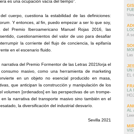
pera es una ocupación vacía del tiempo”.
GI
FU
Ven
 del cuerpo, cuestiona la estabilidad de las definiciones:
forum
. Y entonces, al fin, puedo empezar a ser lo que soy,
AD
va del Premio Iberoamericano Manuel Rojas 2016, las
LO
A s
sentido, cuestionamientos del valor de uso para desafiar
errumpir la corriente del flujo de conciencia, la epifanía
SO
ente en el escenario fluido.
MO
Las
narrativa del Premio Formentor de las Letras 2021forja el
JE
UN
 el consumo masivo, como una herramienta de marketing
EL 
onvierte en un objeto no esencial producido en masa,
tivas, que anticipan la construcción y manipulación de los
FR
LA
, el volumen [ordenados] en las perspectivas de un trompe-
HOJ
lo en la narrativa del transporte masivo sino también en el
atado, la diversificación del industrial desvarío.
AN
AL 
Lee
Sevilla 2021
MI
VI