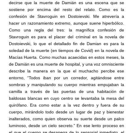
decirse que la muerte de Damián es una escena que se
sostiene por encima del resto del relato. Como es la
confesión de Stavroguin en Dostoievski. Me atrevería a
hacer un razonamiento extremo, aunque suene hiperbólico.
Como una regla del tres: la magnífica confesión de
Stavroguin es para el placer del criminal en la novela de
Dostoievski, lo que el detallado fin de Damian es para la
soledad de la muerte (en tiempos de Covid) en la novela de
Macías Huerta. Como muchas acaecidas en estos meses, la
de Damián es una muerte de hospital, y una voz omnisciente
describe la manera en la que el muchacho percibe ese
entorno, “Todos iban por un corredor, agitándose entre
sombras y manipulando su cuerpo mientras empujaban la
camilla a través de las puertas de una habitación de
baldosas blancas en cuyo centro se levantaba la mesa del
quirófano. Era como estar a la vez dentro y fuera de su
cuerpo, mirándolo todo desde un lugar de paz y bienestar
inalterados, como quien observa su suerte desde un palco
luminoso, desde un cielo secreto.” En ese lento proceso en
el que el cuerpo se desapega de lo sensorial inmediato, el