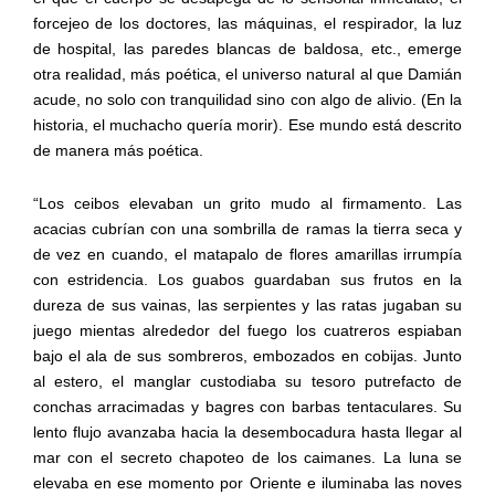
forcejeo de los doctores, las máquinas, el respirador, la luz
de hospital, las paredes blancas de baldosa, etc., emerge
otra realidad, más poética, el universo natural al que Damián
acude, no solo con tranquilidad sino con algo de alivio. (En la
historia, el muchacho quería morir). Ese mundo está descrito
de manera más poética.
“Los ceibos elevaban un grito mudo al firmamento. Las
acacias cubrían con una sombrilla de ramas la tierra seca y
de vez en cuando, el matapalo de flores amarillas irrumpía
con estridencia. Los guabos guardaban sus frutos en la
dureza de sus vainas, las serpientes y las ratas jugaban su
juego mientas alrededor del fuego los cuatreros espiaban
bajo el ala de sus sombreros, embozados en cobijas. Junto
al estero, el manglar custodiaba su tesoro putrefacto de
conchas arracimadas y bagres con barbas tentaculares. Su
lento flujo avanzaba hacia la desembocadura hasta llegar al
mar con el secreto chapoteo de los caimanes. La luna se
elevaba en ese momento por Oriente e iluminaba las noves