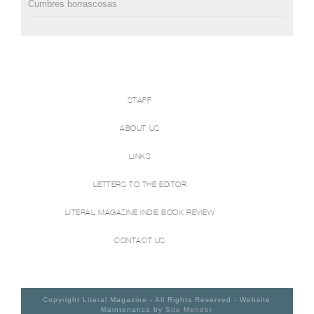
Cumbres borrascosas
STAFF
ABOUT US
LINKS
LETTERS TO THE EDITOR
LITERAL MAGAZINE INDIE BOOK REVIEW
CONTACT US
Copyright Literal Magazine - All Rights Reserved - Website
Maintenance by
Site Mender