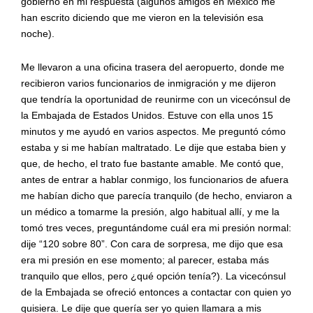
gobierno en mi respuesta (algunos amigos en México me
han escrito diciendo que me vieron en la televisión esa
noche).
Me llevaron a una oficina trasera del aeropuerto, donde me
recibieron varios funcionarios de inmigración y me dijeron
que tendría la oportunidad de reunirme con un vicecónsul de
la Embajada de Estados Unidos. Estuve con ella unos 15
minutos y me ayudó en varios aspectos. Me preguntó cómo
estaba y si me habían maltratado. Le dije que estaba bien y
que, de hecho, el trato fue bastante amable. Me contó que,
antes de entrar a hablar conmigo, los funcionarios de afuera
me habían dicho que parecía tranquilo (de hecho, enviaron a
un médico a tomarme la presión, algo habitual allí, y me la
tomó tres veces, preguntándome cuál era mi presión normal:
dije “120 sobre 80”. Con cara de sorpresa, me dijo que esa
era mi presión en ese momento; al parecer, estaba más
tranquilo que ellos, pero ¿qué opción tenía?). La vicecónsul
de la Embajada se ofreció entonces a contactar con quien yo
quisiera. Le dije que quería ser yo quien llamara a mis