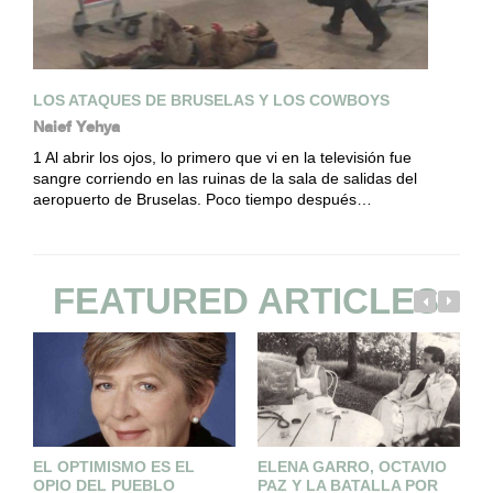
LOS ATAQUES DE BRUSELAS Y LOS COWBOYS
Naief Yehya
1 Al abrir los ojos, lo primero que vi en la televisión fue
sangre corriendo en las ruinas de la sala de salidas del
aeropuerto de Bruselas. Poco tiempo después…
FEATURED ARTICLES
EL OPTIMISMO ES EL
ELENA GARRO, OCTAVIO
E
OPIO DEL PUEBLO
PAZ Y LA BATALLA POR