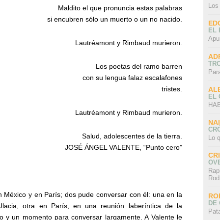
Los
Maldito el que pronuncia estas palabras
si encubren sólo un muerto o un no nacido.
ED
EL 
Apu
Lautréamont y Rimbaud murieron.
AD
TR
Los poetas del ramo barren
Par
con su lengua falaz escalafones
tristes.
AL
EL
HAB
Lautréamont y Rimbaud murieron.
NA
CRÓ
Salud, adolescentes de la tierra.
Lo q
JOSÉ ÁNGEL VALENTE, “Punto cero”
CR
OV
Rap
Rod
en México y en París; dos pude conversar con él: una en la
RO
DE 
cia, otra en París, en una reunión laberíntica de la
Pat
y un momento para conversar largamente. A Valente le