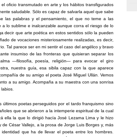
 el oficio transmutado en arte y los hábitos transfigurados
lmente saludable. Sólo es capaz de salvarla aquel que sabe
se las palabras y el pensamiento, el que no teme a las
e a lo sublime e inalcanzable aunque corra el riesgo de lo
 decir que arte poética en estos sentidos sólo la pueden
ñado de vocaciones misteriosamente realizadas, es decir,
io. Tal parece ser en mi sentir el caso del angélico y bravo
itante insumiso de las fronteras que quisieran separar los
lma —filosofía, poesía, religión— para evocar el giro
ra, nuestra guía, esa sibila capaz con la que aparece
n compañía de su amigo el poeta José Miguel Ullán. Vemos
junto a su amigo. Acompaña a su maestra con una sonrisa
 labios.
s últimos poetas perseguidos por el tardo franquismo sino
oles que se abrieron a la intemperie espiritual de la cual
 ella la que lo dirigió hacía José Lezama Lima y le hizo
 y de César Vallejo, a la prosa de Jorge Luis Borges y, más
e identidad que ha de llevar el poeta entre los hombres.