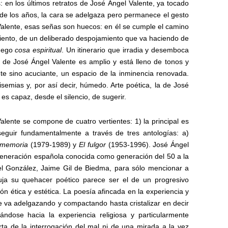
s: en los últimos retratos de José Ángel Valente, ya tocado
o de los años, la cara se adelgaza pero permanece el gesto
 Valente, esas señas son huecos: en él se cumple el camino
miento, de un deliberado despojamiento que va haciendo de
uego
cosa espiritual
. Un itinerario que irradia y desemboca
io de José Ángel Valente es amplio y está lleno de tonos y
ente sino acuciante, un espacio de la inminencia renovada.
isemias y, por así decir, húmedo. Arte poética, la de José
es capaz, desde el silencio, de sugerir.
alente se compone de cuatro vertientes: 1) la principal es
eguir fundamentalmente a través de tres antologías: a)
 memoria
(1979-1989)
y
El fulgor
(1953-1996). José Ángel
generación española conocida como generación del 50 a la
l González, Jaime Gil de Biedma, para sólo mencionar a
ja su quehacer poético parece ser el de un progresivo
ón ética y estética. La poesía afincada en la experiencia y
se va adelgazando y compactando hasta cristalizar en decir
ándose hacia la experiencia religiosa y particularmente
rta de la interrogación del mal ni de una mirada a la vez