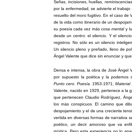
Señas, incisiones, huellas, reminiscencia
por la enfermedad, se advierte el trabaj
resuelto del moro fugitivo. En el caso de
de la vida como itinerario de un despoja
su poesía cada vez más
cosa mental
y l
desde un centro: el silencio. Y el silenc
registros. No sólo es un silencio intelig
Un silencio pleno y preñado, lleno de pol
Ángel Valente que dice sin enunciar y que 
Densa e intensa, la obra de José Ángel V
por supuesto la poética y la podemos s
Punto cero. Poesía
. 1953-1971;
Material
Valente, nacido en 1929, pertenece a la 
que pertenecen Claudio Rodríguez, Ánge
los más conspicuos. El camino que dibu
despojamiento y el de una creciente tensi
vertida en diversas formas de narrativa 
poético, un decir amoroso que va enfil
mística. Pero esta experiencia no lo apa