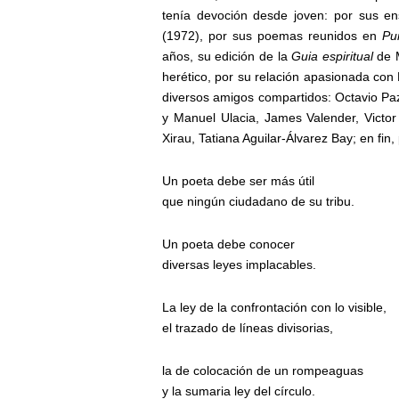
tenía devoción desde joven: por sus e
(1972),
por sus poemas reunidos en
Pu
años, su edición de la
Guia espiritual
de M
herético, por su relación apasionada con
diversos amigos compartidos: Octavio P
y Manuel Ulacia, James Valender, Victo
Xirau, Tatiana Aguilar-Álvarez Bay;
en fin,
Un poeta debe ser más útil
que ningún ciudadano de su tribu.
Un poeta debe conocer
diversas leyes implacables.
La ley de la confrontación con lo visible,
el trazado de líneas divisorias,
la de colocación de un rompeaguas
y la sumaria ley del círculo.