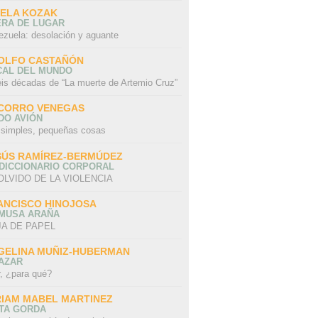
SELA KOZAK
ERA DE LUGAR
ezuela: desolación y aguante
OLFO CASTAÑÓN
CAL DEL MUNDO
eis décadas de “La muerte de Artemio Cruz”
CORRO VENEGAS
DO AVIÓN
 simples, pequeñas cosas
SÚS RAMÍREZ-BERMÚDEZ
 DICCIONARIO CORPORAL
OLVIDO DE LA VIOLENCIA
ANCISCO HINOJOSA
 MUSA ARAÑA
A DE PAPEL
GELINA MUÑIZ-HUBERMAN
AZAR
r, ¿para qué?
RIAM MABEL MARTINEZ
STA GORDA