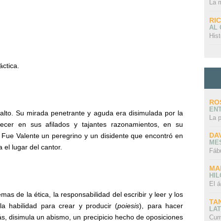
La 
RI
AL
Hist
áctica.
RO
EN
lto. Su mirada penetrante y aguda era disimulada por la
La 
ecer en sus afilados y tajantes razonamientos, en su
DA
. Fue Valente un peregrino y un disidente que encontró en
ME
el lugar del cantor.
Fáb
MA
HI
El á
emas de la ética, la responsabilidad del escribir y leer y los
TA
a habilidad para crear y producir (
poiesis
), para hacer
LAT
ás, disimula un abismo, un precipicio hecho de oposiciones
Cum