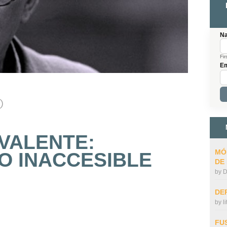
N
Fir
Em
o
VALENTE:
MÓ
O INACCESIBLE
DE
by
D
DE
by
l
FU