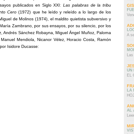
nsayos publicados en Siglo XXI:
Las palabras de la tribu
GI
FU
nto Cero
(1972)
que he leído y releído a lo largo de los
Ven
iguel de Molinos (1974),
el maldito quietista subversivo y
AD
 María Zambrano, por sus ensayos, por su silencio, por los
LO
az, Andrés Sánchez Robayna, Miguel Ángel Muñoz, Paloma
A s
r Manuel Mendiola, Nicanor Vélez, Horacio Costa, Ramón
SO
 por Isidore Ducasse:
MO
Las
JE
UN
EL 
FR
LA
HOJ
AN
AL 
Lee
MI
VI