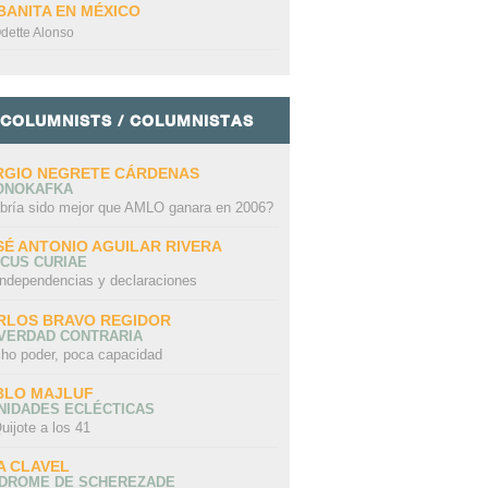
BANITA EN MÉXICO
dette Alonso
COLUMNISTS / COLUMNISTAS
RGIO NEGRETE CÁRDENAS
ONOKAFKA
bría sido mejor que AMLO ganara en 2006?
SÉ ANTONIO AGUILAR RIVERA
CUS CURIAE
independencias y declaraciones
RLOS BRAVO REGIDOR
 VERDAD CONTRARIA
ho poder, poca capacidad
BLO MAJLUF
NIDADES ECLÉCTICAS
uijote a los 41
A CLAVEL
NDROME DE SCHEREZADE