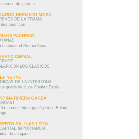
 cuernos de la fama
GARDO BERMEJO MORA
REVÉS DE LA TRAMA
ntes pacíficos
RIANA PACHECO
OYANAS
a entender el Premio Aena
BERTO CHIMAL
 CRUCE
LAR CON LOS CLÁSICOS
IEF YEHYA
NICAS DE LA INTERZONA
ue queda de ti, de Cherien Dabis
ISTINA RIVERA GARZA
ERCAST
iña: una escritura geológica de Balam
rigo
BERTO SALINAS LEON
CAPITAL IMPORTANCIA
adas de ahogado