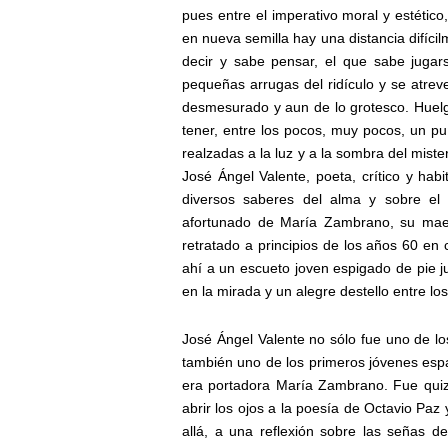
pues entre el imperativo moral y estético,
en nueva semilla hay una distancia difíci
decir y sabe pensar, el que sabe jugar
pequeñas arrugas del ridículo y se atrev
desmesurado y aun de lo grotesco. Huelga
tener, entre los pocos, muy pocos, un pu
realzadas a la luz y a la sombra del mister
José Ángel Valente, poeta, crítico y hab
diversos saberes del alma y sobre el a
afortunado de María Zambrano, su maest
retratado a principios de los años 60 e
ahí a un escueto joven espigado de pie 
en la mirada y un alegre destello entre los
José Ángel Valente no sólo fue uno de lo
también uno de los primeros jóvenes españ
era portadora María Zambrano. Fue quizá
abrir los ojos a la poesía de Octavio Paz
allá, a una reflexión sobre las señas d