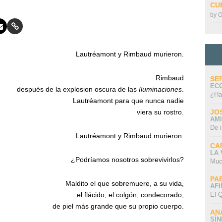
CU
by
O
Lautréamont y Rimbaud murieron.
Rimbaud
SE
EC
después de la explosion oscura de las
Iluminaciones
.
¿Ha
Lautréamont para que nunca nadie
viera su rostro.
JO
AMI
De 
Lautréamont y Rimbaud murieron.
CA
LA
¿Podríamos nosotros sobrevivirlos?
Muc
PA
Maldito el que sobremuere, a su vida,
AFI
El Q
el flácido, el colgón, condecorado,
de piel más grande que su propio cuerpo.
AN
SÍ