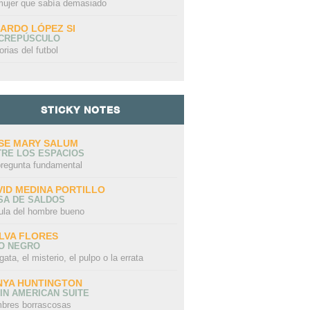
mujer que sabía demasiado
CARDO LÓPEZ SI
 CREPÚSCULO
orias del futbol
STICKY NOTES
SE MARY SALUM
TRE LOS ESPACIOS
pregunta fundamental
VID MEDINA PORTILLO
SA DE SALDOS
ula del hombre bueno
LVA FLORES
LO NEGRO
gata, el misterio, el pulpo o la errata
NYA HUNTINGTON
IN AMERICAN SUITE
bres borrascosas