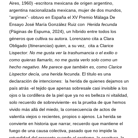
Aires, 1960) -escritora mexicana de origen argentino,
argentina nacionalizada mexicana, mujer de dos mundos,
“argimex”- obtuvo en España el XV Premio Málaga De
Ensayo José María González Ruiz con
Herida fecunda
(Páginas de Espuma, 2024), un híbrido entre todos los
géneros que cultiva su autora. Lorenzano cita a Clara
Obligado (
Itinerancias
) quien, a su vez, cita a Clarice
Lispector:
No me gusta ver la trashumancia o el exilio o
como quieras llamarlo, no me gusta verlo solo como un
hecho negativo. Me parece que también es, como Clarice
Lispector decía, una herida fecunda
. El título es una
declaración de intenciones:
la herida de quienes dejamos un
país atrás -el tejido que apenas sobresale casi invisible a los
ojos o la cordillera de la piel que ya no es belleza ni vitalidad,
solo recuerdo de sobreviviente- es la prueba de que hemos
vivido más allá del miedo, la consecuencia de actos de
valentía viejos o recientes, propios o ajenos. La herida se
convierte en historia que narrar, recuerdo que mantiene el
fuego de una causa colectiva, pasado que no impide la
rotundidad del presente cuando el erotismo, la escritura, la