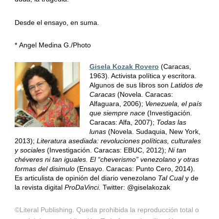
Desde el ensayo, en suma.
* Angel Medina G./Photo
Gisela Kozak Rovero
(Caracas,
1963). Activista política y escritora.
Algunos de sus libros son
Latidos de
Caracas
(Novela. Caracas:
Alfaguara, 2006);
Venezuela, el país
que siempre nace
(Investigación.
Caracas: Alfa, 2007);
Todas las
lunas
(Novela. Sudaquia, New York,
2013);
Literatura asediada: revoluciones políticas, culturales
y sociales
(Investigación. Caracas: EBUC, 2012);
Ni tan
chéveres ni tan iguales. El “cheverismo” venezolano y otras
formas del disimulo
(Ensayo. Caracas: Punto Cero, 2014).
Es articulista de opinión del diario venezolano
Tal Cual
y de
la revista digital
ProDaVinci.
Twitter: @giselakozak
©Literal Publishing. Queda prohibida la reproducción total o