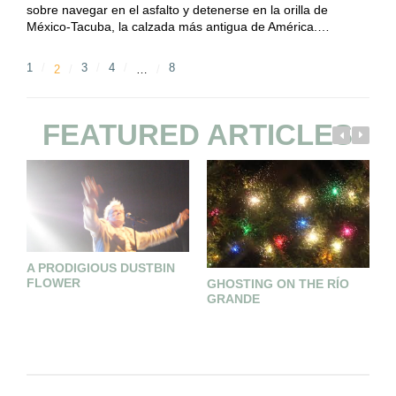
sobre navegar en el asfalto y detenerse en la orilla de
México-Tacuba, la calzada más antigua de América.…
1
3
4
8
2
…
FEATURED ARTICLES
A PRODIGIOUS DUSTBIN
F
FLOWER
P
GHOSTING ON THE RÍO
M
GRANDE
I