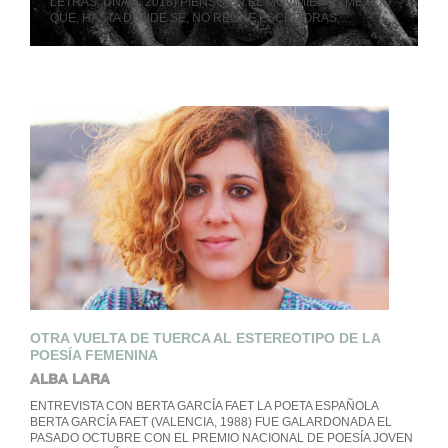
LETRAS, UNAM, 2018) PIENSO EN EL MOVIMIENTO ME TOO
QUE, HASTA DONDE SÉ, NO REÚNE ESCRITORAS,…
OTRA VUELTA DE TUERCA AL ESTEREOTIPO DE LA
POESÍA FEMENINA
ALBA LARA
ENTREVISTA CON BERTA GARCÍA FAET LA POETA ESPAÑOLA
BERTA GARCÍA FAET (VALENCIA, 1988) FUE GALARDONADA EL
PASADO OCTUBRE CON EL PREMIO NACIONAL DE POESÍA JOVEN