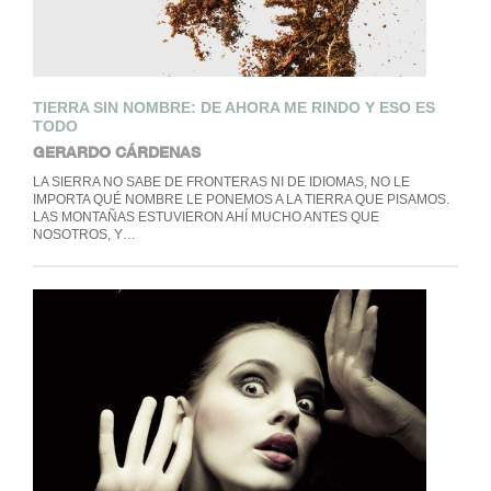
TIERRA SIN NOMBRE: DE AHORA ME RINDO Y ESO ES
TODO
GERARDO CÁRDENAS
LA SIERRA NO SABE DE FRONTERAS NI DE IDIOMAS, NO LE
IMPORTA QUÉ NOMBRE LE PONEMOS A LA TIERRA QUE PISAMOS.
LAS MONTAÑAS ESTUVIERON AHÍ MUCHO ANTES QUE
NOSOTROS, Y…