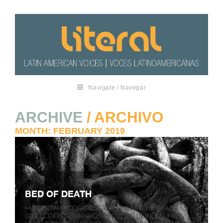
Navigate / Navegar
ARCHIVE
/ ARCHIVO
MONTH:
FEBRUARY 2019
BED OF DEATH
• ARGENTINA RODRÍGUEZ: THE LINKS IN THE CHAIN
(COLECCIÓN SEMINARIOS, FACULTAD DE FILOSOFÍA Y