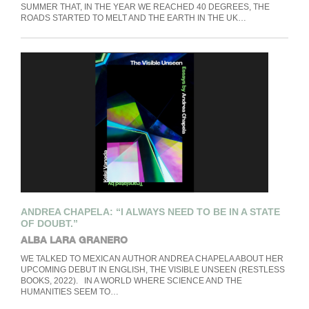
SUMMER THAT, IN THE YEAR WE REACHED 40 DEGREES, THE
ROADS STARTED TO MELT AND THE EARTH IN THE UK…
ANDREA CHAPELA: “I ALWAYS NEED TO BE IN A STATE
OF DOUBT.”
ALBA LARA GRANERO
WE TALKED TO MEXICAN AUTHOR ANDREA CHAPELA ABOUT HER
UPCOMING DEBUT IN ENGLISH, THE VISIBLE UNSEEN (RESTLESS
BOOKS, 2022). IN A WORLD WHERE SCIENCE AND THE
HUMANITIES SEEM TO…