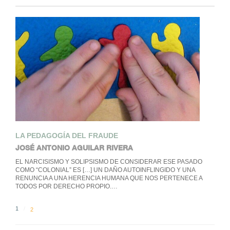
LA PEDAGOGÍA DEL FRAUDE
JOSÉ ANTONIO AGUILAR RIVERA
EL NARCISISMO Y SOLIPSISMO DE CONSIDERAR ESE PASADO
COMO “COLONIAL” ES […] UN DAÑO AUTOINFLINGIDO Y UNA
RENUNCIA A UNA HERENCIA HUMANA QUE NOS PERTENECE A
TODOS POR DERECHO PROPIO.…
1
2