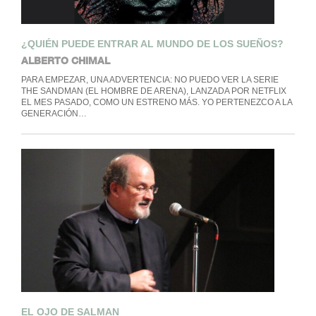
¿QUIÉN PUEDE ENTRAR AL MUNDO DE LOS SUEÑOS?
ALBERTO CHIMAL
PARA EMPEZAR, UNA ADVERTENCIA: NO PUEDO VER LA SERIE
THE SANDMAN (EL HOMBRE DE ARENA), LANZADA POR NETFLIX
EL MES PASADO, COMO UN ESTRENO MÁS. YO PERTENEZCO A LA
GENERACIÓN…
EL OJO DE SALMAN