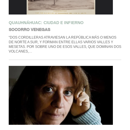
QUAUHNÁHUAC: CIUDAD E INFIERNO
SOCORRO VENEGAS
“DOS CORDILLERAS ATRAVIESAN LA REPÚBLICA MÁS O MENOS
DE NORTE A SUR, Y FORMAN ENTRE ELLAS VARIOS VALLES Y
MESETAS. POR SOBRE UNO DE ESOS VALLES, QUE DOMINAN DOS
VOLCANES,…