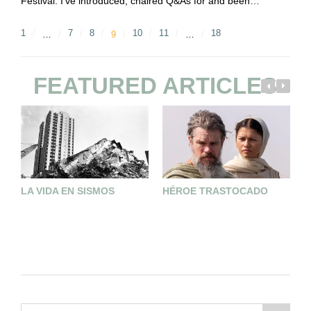
Festival. I’ve introduced, chaired Q&As for and been…
1
7
8
10
11
18
…
9
…
FEATURED ARTICLES
LA VIDA EN SISMOS
HÉROE TRASTOCADO
L
C