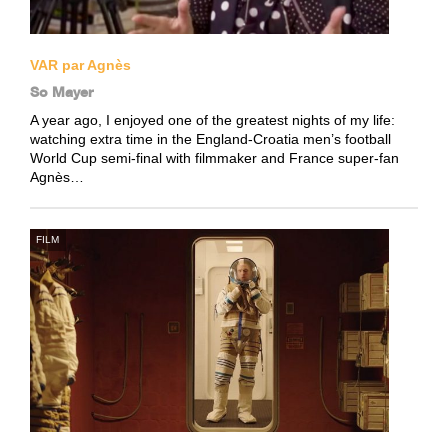
VAR par Agnès
So Mayer
A year ago, I enjoyed one of the greatest nights of my life:
watching extra time in the England-Croatia men’s football
World Cup semi-final with filmmaker and France super-fan
Agnès…
FILM